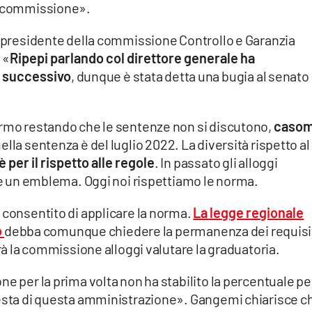
la commissione».
da presidente della commissione Controllo e Garanzia
 «
Ripepi parlando col direttore generale ha
o successivo
, dunque è stata detta una bugia al senato
ermo restando che le sentenze non si discutono,
casom
uella sentenza è del luglio 2022. La diversità rispetto al
per il rispetto alle regole
. In passato gli alloggi
e è un emblema. Oggi noi rispettiamo le norma.
 consentito di applicare la norma.
La legge regionale
o
debba comunque chiedere la permanenza dei requisi
arà la commissione alloggi valutare la graduatoria.
ne per la prima volta non ha stabilito la percentuale pe
iesta di questa amministrazione». Gangemi chiarisce c