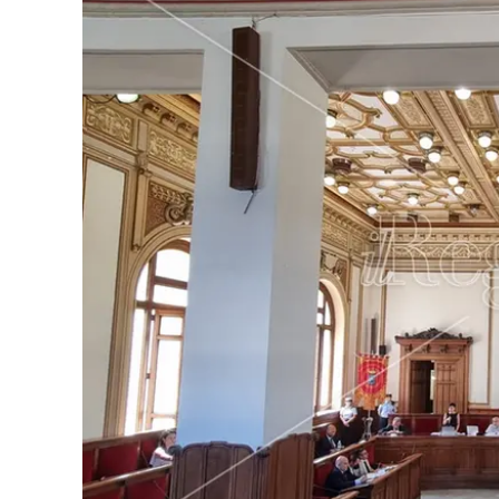
Eventi
Sport
Streaming
LaC TV
Lac Network
LaC OnAir
LaC
Network
lacplay.it
lactv.it