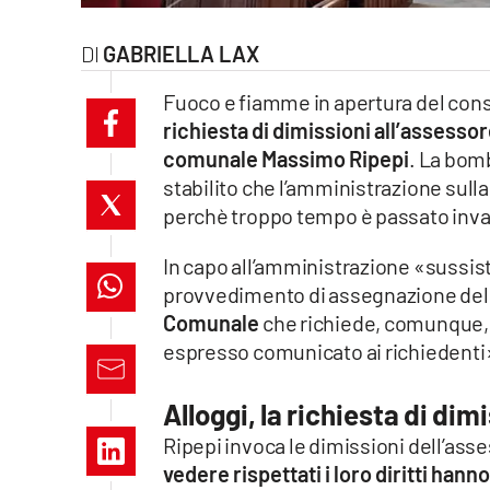
laconair.it
GABRIELLA LAX
lacitymag.it
Fuoco e fiamme in apertura del consi
richiesta di dimissioni all’assess
ilreggino.it
comunale Massimo Ripepi
. La bomb
stabilito che l’amministrazione sull
cosenzachannel.it
perchè troppo tempo è passato inva
ilvibonese.it
In capo all’amministrazione «sussiste
catanzarochannel.it
provvedimento di assegnazione dell’a
Comunale
che richiede, comunque,
lacapitalenews.it
espresso comunicato ai richiedenti
Alloggi, la richiesta di dim
App
Ripepi invoca le dimissioni dell’ass
Android
vedere rispettati i loro diritti hann