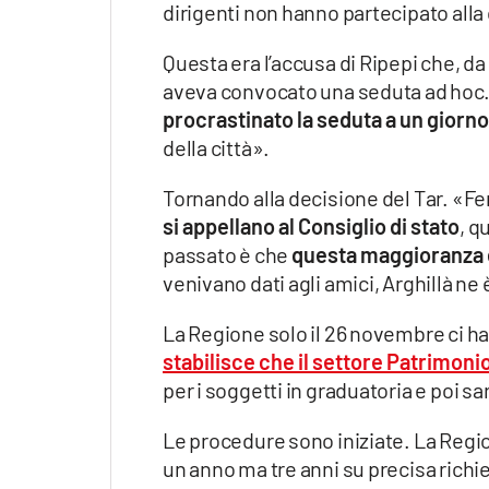
dirigenti non hanno partecipato al
Questa era l’accusa di Ripepi che, 
aveva convocato una seduta ad hoc.
procrastinato la seduta a un giorn
della città».
Tornando alla decisione del Tar. «F
si appellano al Consiglio di stato
, q
passato è che
questa maggioranza è 
venivano dati agli amici, Arghillà n
La Regione solo il 26 novembre ci ha
stabilisce che il settore Patrimoni
per i soggetti in graduatoria e poi s
Le procedure sono iniziate. La Regio
un anno ma tre anni su precisa rich