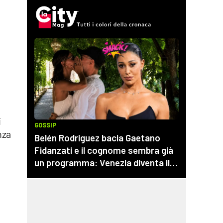
i
nza