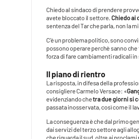
Apple
Chiedo al sindaco di prendere provv
avete bloccato il settore.
Chiedo ai 
sentenza del Tar che parla, non la m
Vai
C’è un problema politico, sono convi
possono operare perchè sanno che t
forza di fare cambiamenti radicali in
Il piano di rientro
La risposta, in difesa della professi
consigliere Carmelo Versace: «
Gang
evidenziando che
tra due giorni si
passata inosservata, così come il lav
La conseguenza è che dal primo genna
dai servizi del terzo settore agli allo
che riguarda il sud, oltre ai proclami 