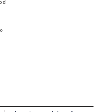
o di
vo