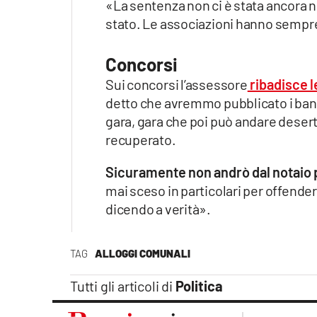
«La sentenza non ci è stata ancora not
stato. Le associazioni hanno sempre
Concorsi
Sui concorsi l’assessore
ribadisce l
detto che avremmo pubblicato i band
gara, gara che poi può andare desert
recuperato.
Sicuramente non andrò dal notaio p
mai sceso in particolari per offende
dicendo a verità».
TAG
ALLOGGI COMUNALI
Tutti gli articoli di
Politica