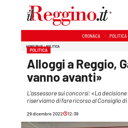
Sezioni
CRONACA
POLITICA
Cronaca
HOME PAGE
POLITICA
POLITICA
Politica
Alloggi a Reggio,
Sanità
vanno avanti»
Ambiente
L'assessore sui concorsi: «La decisione d
Società
riserviamo di fare ricorso al Consiglio d
Cultura
29 dicembre 2022
12:39
Economia e lavoro