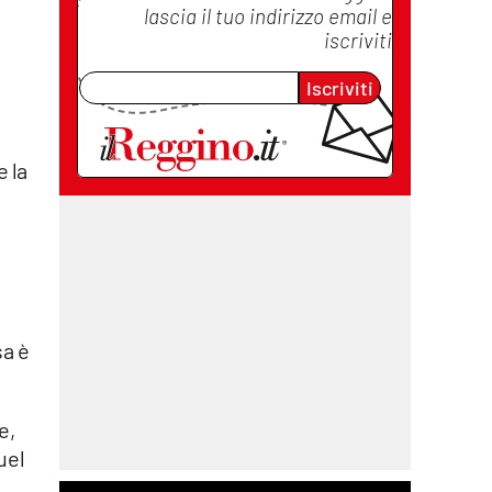
lascia il tuo indirizzo email e
iscriviti
Iscriviti
 la
sa è
e,
uel