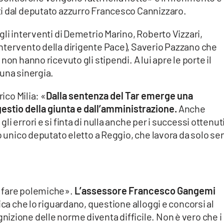
i dal deputato azzurro Francesco Cannizzaro.
gli interventi di Demetrio Marino, Roberto Vizzari,
ntervento della dirigente Pace), Saverio Pazzano che
on hanno ricevuto gli stipendi. A lui apre le porte il
una sinergia.
ico Milia: «
Dalla sentenza del Tar emerge una
estio della giunta e dall’amministrazione.
Anche
i errori e si finta di nulla anche per i successi ottenut
ro unico deputato eletto a Reggio, che lavora da solo se
 fare polemiche».
L’assessore Francesco Gangemi
ica che lo riguardano, questione alloggi e concorsi al
izione delle norme diventa difficile. Non è vero che i