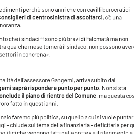
edimenti perchè sono anni che con cavilli burocratici
consiglieri di centrosinistra di ascoltarci
, c’è una
inoranza.
nto che i sindaci ff sono più bravi di Falcmatà ma non
ra qualche mese tornerà il sindaco, non possono avere
 settori in cancrena».
onalità dell’assessore Gangemi, arriva subito dal
emi saprà rispondere punto per punto
. Non si sta
 conclude il piano di rientro del Comune
, ma questa co
oro fatto in questi anni.
io faremo più politica, su quello a cui si vuole puntar
ggi – chiude sul tema della finanziaria – deficitaria per q
politici che vengono fatti nella notte» e il riferimento è