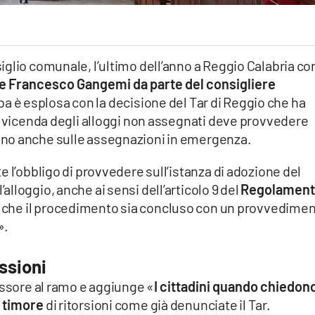
glio comunale, l’ultimo dell’anno a Reggio Calabria con
ore Francesco Gangemi da parte del consigliere
a è esplosa con la decisione del Tar di Reggio che ha
a vicenda degli alloggi non assegnati deve provvedere
no anche sulle assegnazioni in emergenza.
 l’obbligo di provvedere sull’istanza di adozione del
lloggio, anche ai sensi dell’articolo 9 del
Regolamen
 che il procedimento sia concluso con un provvedime
».
issioni
essore al ramo e aggiunge «
I cittadini quando chiedono
o timore
di ritorsioni come già denunciate il Tar.