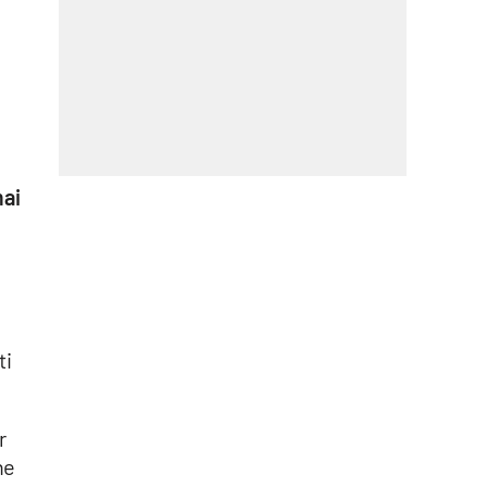
ai
ti
r
he