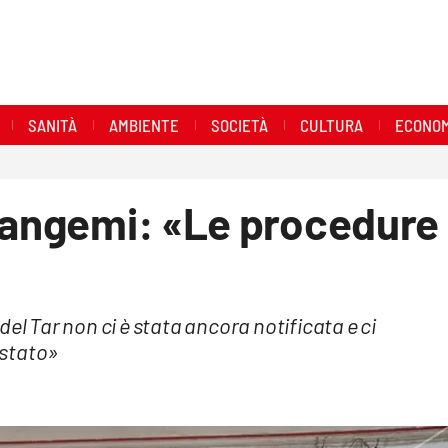
SANITÀ
AMBIENTE
SOCIETÀ
CULTURA
ECONOM
 Gangemi: «Le procedure
el Tar non ci è stata ancora notificata e ci
i stato»