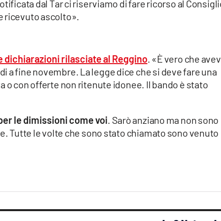
ificata dal Tar ci riserviamo di fare ricorso al Consigli
 ricevuto ascolto».
e dichiarazioni rilasciate al Reggino
. «È vero che ave
i a fine novembre. La legge dice che si deve fare una
a o con offerte non ritenute idonee. Il bando è stato
er le dimissioni come voi
. Sarò anziano ma non sono
re. Tutte le volte che sono stato chiamato sono venuto