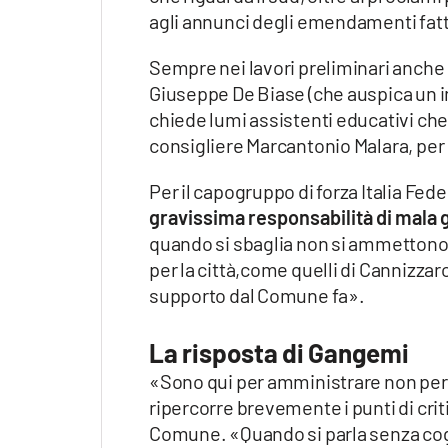
agli annunci degli emendamenti fatt
Sempre nei lavori preliminari anche 
Giuseppe De Biase (che auspica un i
chiede lumi assistenti educativi che n
consigliere Marcantonio Malara, per 
Per il capogruppo di forza Italia Feder
gravissima responsabilità di mala g
quando si sbaglia non si ammettono gl
per la città,come quelli di Cannizza
supporto dal Comune fa».
La risposta di Gangemi
«Sono qui per amministrare non per
ripercorre brevemente i punti di crit
Comune. «Quando si parla senza cogn