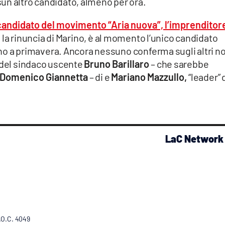
un altro candidato, almeno per ora.
il candidato del movimento “Aria nuova”, l’imprenditor
la rinuncia di Marino, è al momento l’unico candidato
ranno a primavera. Ancora nessuno conferma sugli altri n
o del sindaco uscente
Bruno Barillaro
– che sarebbe
Domenico Giannetta
– di e
Mariano Mazzullo,
“leader” 
LaC Network
R.O.C. 4049