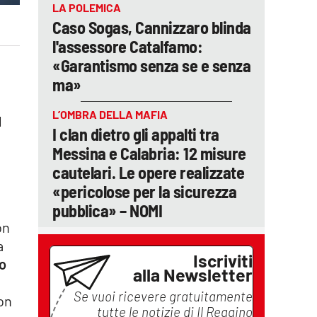
LA POLEMICA
Caso Sogas, Cannizzaro blinda
l'assessore Catalfamo:
«Garantismo senza se e senza
ma»
L’OMBRA DELLA MAFIA
l
I clan dietro gli appalti tra
Messina e Calabria: 12 misure
cautelari. Le opere realizzate
«pericolose per la sicurezza
pubblica» – NOMI
on
a
Iscriviti
no
alla Newsletter
Se vuoi ricevere gratuitamente
non
tutte le notizie di
Il Reggino