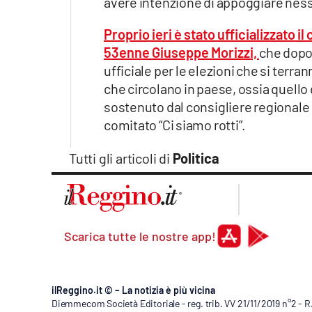
avere intenzione di appoggiare ness
Apple
Proprio ieri è stato ufficializzato 
53enne
Giuseppe Morizzi,
che dopo 
ufficiale per le elezioni che si ter
Vai
che circolano in paese, ossia quell
sostenuto dal consigliere regionale
comitato “Ci siamo rotti”.
Tutti gli articoli di
Politica
Scarica tutte le nostre app!
ilReggino.it © – La notizia è più vicina
Diemmecom Società Editoriale - reg. trib. VV 21/11/2019 n°2 - 