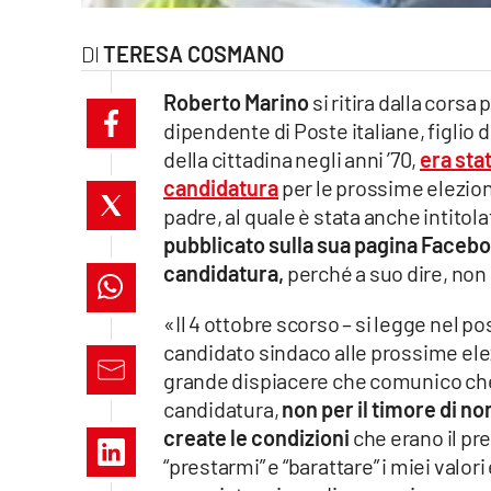
laconair.it
TERESA COSMANO
lacitymag.it
Roberto Marino
si ritira dalla cors
dipendente di Poste italiane, figli
ilreggino.it
della cittadina negli anni ’70,
era stat
candidatura
per le prossime elezion
cosenzachannel.it
padre, al quale è stata anche intitolat
ilvibonese.it
pubblicato sulla sua pagina Faceboo
candidatura,
perché a suo dire, non
catanzarochannel.it
«Il 4 ottobre scorso – si legge nel 
lacapitalenews.it
candidato sindaco alle prossime ele
grande dispiacere che comunico che, 
candidatura,
non per il timore di n
App
create le condizioni
che erano il p
Android
“prestarmi” e “barattare” i miei valor