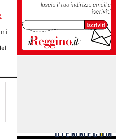
lascia il tuo indirizzo email e
iscriviti
e
Iscriviti
omi
del
lacplay.it
lacitymag.it
lactv.it
lacapitalenews.it
laconair.it
cosenzachannel.it
ilvibonese.it
catanzarochannel.it