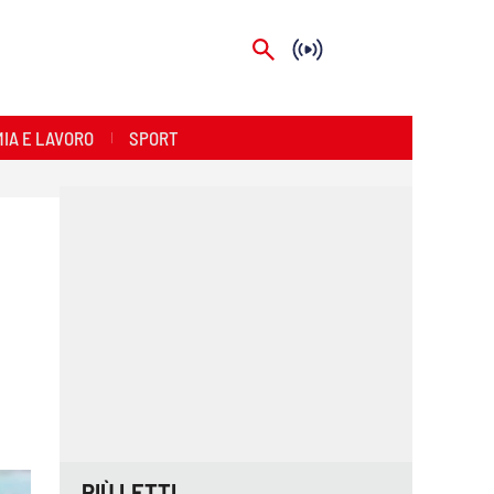
IA E LAVORO
SPORT
PIÙ LETTI