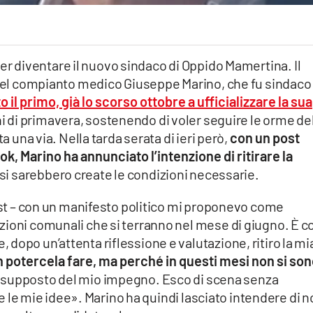
a per diventare il nuovo sindaco di Oppido Mamertina. Il
o del compianto medico Giuseppe Marino, che fu sindaco
o il primo, già lo scorso ottobre a ufficializzare la sua
i di primavera, sostenendo di voler seguire le orme de
a una via. Nella tarda serata di ieri però,
con un post
k, Marino ha annunciato l’intenzione di ritirare la
 si sarebbero create le condizioni necessarie.
post – con un manifesto politico mi proponevo come
zioni comunali che si terranno nel mese di giugno. È c
dopo un’attenta riflessione e valutazione, ritiro la mi
on potercela fare, ma perché in questi mesi non si so
resupposto del mio impegno. Esco di scena senza
i e le mie idee». Marino ha quindi lasciato intendere di 