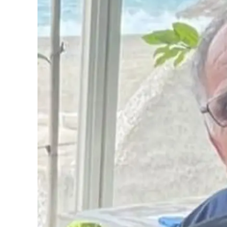
Eventi
Sport
Streaming
LaC TV
Lac Network
LaC OnAir
LaC
Network
lacplay.it
lactv.it