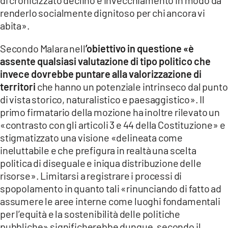
renderlo socialmente dignitoso per chi ancora vi
abita».
Secondo Malara nell
’obiettivo in questione «è
assente qualsiasi valutazione di tipo politico che
invece dovrebbe puntare alla valorizzazione di
territori
che hanno un potenziale intrinseco dal punto
di vista storico, naturalistico e paesaggistico». Il
primo firmatario della mozione ha inoltre rilevato un
«contrasto con gli articoli 3 e 44 della Costituzione» e
stigmatizzato una visione «delineata come
ineluttabile e che prefigura in realtà una scelta
politica di diseguale e iniqua distribuzione delle
risorse». Limitarsi a registrare i processi di
spopolamento in quanto tali «rinunciando di fatto ad
assumere le aree interne come luoghi fondamentali
per l’equità e la sostenibilità delle politiche
pubbliche» significherebbe dunque, secondo il