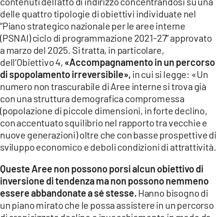
contenuti dell’atto di indirizzo concentrandosi su una
delle quattro tipologie di obiettivi individuate nel
“Piano strategico nazionale per le aree interne
(PSNAI) ciclo di programmazione 2021-27” approvato
a marzo del 2025. Si tratta, in particolare,
dell’Obiettivo 4,
«Accompagnamento in un percorso
di spopolamento irreversibile»,
in cui si legge: «Un
numero non trascurabile di Aree interne si trova già
con una struttura demografica compromessa
(popolazione di piccole dimensioni, in forte declino,
con accentuato squilibrio nel rapporto tra vecchie e
nuove generazioni) oltre che con basse prospettive di
sviluppo economico e deboli condizioni di attrattività.
Queste Aree non possono porsi alcun obiettivo di
inversione di tendenza ma non possono nemmeno
essere abbandonate a sé stesse.
Hanno bisogno di
un piano mirato che le possa assistere in un percorso
di cronicizzato declino e invecchiamento in modo da