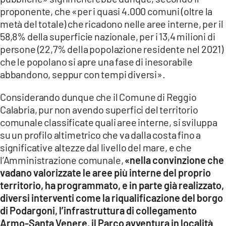
proponente, che «per i quasi 4.000 comuni (oltre la
metà del totale) che ricadono nelle aree interne, per il
58,8% della superficie nazionale, per i 13,4 milioni di
persone (22,7% della popolazione residente nel 2021)
che le popolano si apre una fase di inesorabile
abbandono, seppur con tempi diversi».
Considerando dunque che il Comune di Reggio
Calabria, pur non avendo superfici del territorio
comunale classificate quali aree interne, si sviluppa
su un profilo altimetrico che va dalla costa fino a
significative altezze dal livello del mare, e che
l’Amministrazione comunale,
«nella convinzione che
vadano valorizzate le aree più interne del proprio
territorio, ha programmato, e in parte già realizzato,
diversi interventi come la riqualificazione del borgo
di Podargoni, l’infrastruttura di collegamento
Armo-Santa Venere, il Parco avventura in località