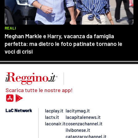
Scarica tutte le nostre app!
LaC Network
lacplay.it
lacitymag.it
lactv.it
lacapitalenews.it
laconair.it
cosenzachannel.it
ilvibonese.it
catanzarochannel.it