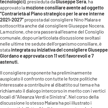
tecnologici)
, presieduta da
Giuseppe Sera
, ha
approvato la
mozione consiliare avente ad oggetto
LACITYMAG.IT
“Contrarietà al Piano strategico per le aree interne
ILREGGINO.IT
2021-2027”
proposta dal consigliere Nino Malara e
sottoscritta anche dal consigliere Giuseppe Nocera.
COSENZACHANNEL.IT
La mozione, che ora passerà all’esame del Consiglio
comunale, dopo un’articolata discussione svoltasi
ILVIBONESE.IT
nelle ultime tre sedute dell’organismo consiliare, è
stata
integrata su iniziativa del consigliere Giuseppe
CATANZAROCHANNEL.IT
Giordano e approvata con 11 voti favorevoli e 7
LACAPITALENEWS.IT
astenuti.
Il consigliere proponente ha preliminarmente
App
auspicato il confronto con tutte le forze politiche
ANDROID
interessate a contribuire al dibattito sul tema e ha
richiamato il dialogo intercorso in merito con i vertici
APPLE
locali di “Alleanza Verdi e Sinistra”. Nel corso della
discussione lo stesso Malara ha poi illustrato i