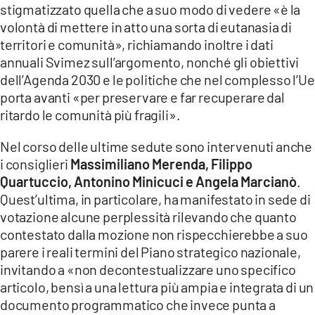
stigmatizzato quella che a suo modo di vedere «è la
volontà di mettere in atto una sorta di eutanasia di
territori e comunità», richiamando inoltre i dati
annuali Svimez sull’argomento, nonché gli obiettivi
dell’Agenda 2030 e le politiche che nel complesso l’Ue
porta avanti «per preservare e far recuperare dal
ritardo le comunità più fragili».
Nel corso delle ultime sedute sono intervenuti anche
i consiglieri
Massimiliano Merenda, Filippo
Quartuccio, Antonino Minicuci e Angela Marcianò
.
Quest’ultima, in particolare, ha manifestato in sede di
votazione alcune perplessità rilevando che quanto
contestato dalla mozione non rispecchierebbe a suo
parere i reali termini del Piano strategico nazionale,
invitando a «non decontestualizzare uno specifico
articolo, bensì a una lettura più ampia e integrata di un
documento programmatico che invece punta a