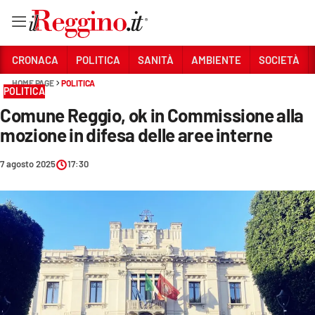
Vai
CRONACA
POLITICA
SANITÀ
AMBIENTE
SOCIETÀ
HOME PAGE
POLITICA
POLITICA
Sezioni
Comune Reggio, ok in Commissione alla
CRONACA
mozione in difesa delle aree interne
POLITICA
7 agosto 2025
17:30
SANITÀ
AMBIENTE
SOCIETÀ
CULTURA
ECONOMIA E LAVORO