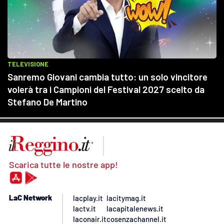
Scarica tutte le nostre app!
LaC Network
lacplay.it
lacitymag.it
lactv.it
lacapitalenews.it
laconair.it
cosenzachannel.it