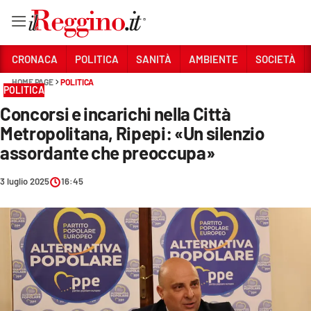
Vai
CRONACA
POLITICA
SANITÀ
AMBIENTE
SOCIETÀ
HOME PAGE
POLITICA
POLITICA
Sezioni
Concorsi e incarichi nella Città
CRONACA
Metropolitana, Ripepi: «Un silenzio
POLITICA
assordante che preoccupa»
SANITÀ
3 luglio 2025
16:45
AMBIENTE
SOCIETÀ
CULTURA
ECONOMIA E LAVORO