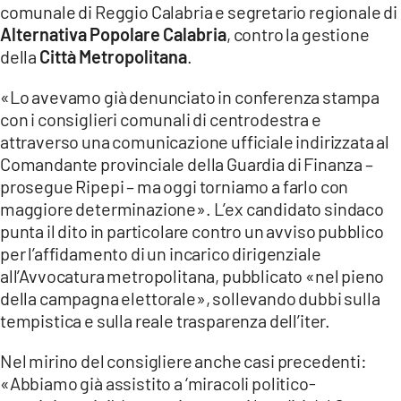
comunale di Reggio Calabria e segretario regionale di
LACITYMAG.IT
Alternativa Popolare Calabria
, contro la gestione
della
Città Metropolitana
.
ILREGGINO.IT
«Lo avevamo già denunciato in conferenza stampa
COSENZACHANNEL.IT
con i consiglieri comunali di centrodestra e
attraverso una comunicazione ufficiale indirizzata al
ILVIBONESE.IT
Comandante provinciale della Guardia di Finanza –
prosegue Ripepi – ma oggi torniamo a farlo con
CATANZAROCHANNEL.IT
maggiore determinazione». L’ex candidato sindaco
LACAPITALENEWS.IT
punta il dito in particolare contro un avviso pubblico
per l’affidamento di un incarico dirigenziale
all’Avvocatura metropolitana, pubblicato «nel pieno
App
della campagna elettorale», sollevando dubbi sulla
ANDROID
tempistica e sulla reale trasparenza dell’iter.
APPLE
Nel mirino del consigliere anche casi precedenti:
«Abbiamo già assistito a ‘miracoli politico-