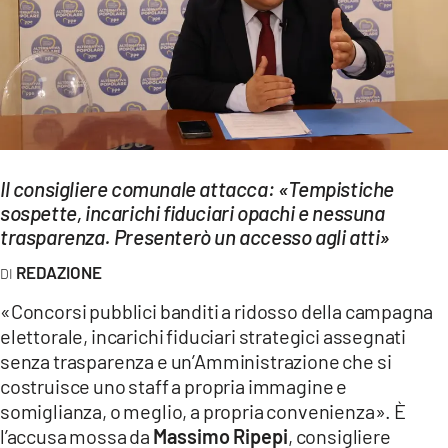
EVENTI
SPORT
Streaming
LAC TV
Il consigliere comunale attacca: «Tempistiche
LAC NETWORK
sospette, incarichi fiduciari opachi e nessuna
trasparenza. Presenterò un accesso agli atti»
LAC ONAIR
REDAZIONE
LaC
«Concorsi pubblici banditi a ridosso della campagna
Network
elettorale, incarichi fiduciari strategici assegnati
LACPLAY.IT
senza trasparenza e un’Amministrazione che si
costruisce uno staff a propria immagine e
LACTV.IT
somiglianza, o meglio, a propria convenienza». È
l’accusa mossa da
Massimo Ripepi
, consigliere
LACONAIR.IT