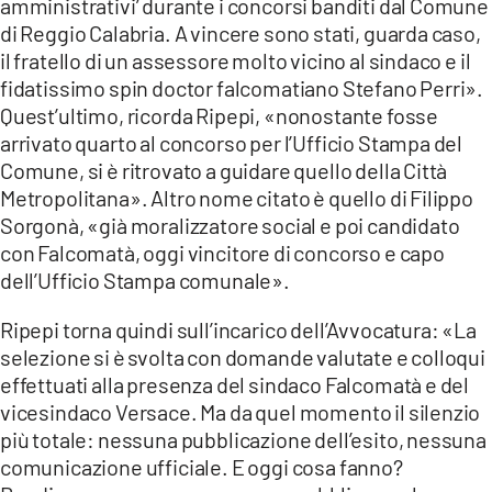
amministrativi’ durante i concorsi banditi dal Comune
di Reggio Calabria. A vincere sono stati, guarda caso,
il fratello di un assessore molto vicino al sindaco e il
fidatissimo spin doctor falcomatiano Stefano Perri».
Quest’ultimo, ricorda Ripepi, «nonostante fosse
arrivato quarto al concorso per l’Ufficio Stampa del
Comune, si è ritrovato a guidare quello della Città
Metropolitana». Altro nome citato è quello di Filippo
Sorgonà, «già moralizzatore social e poi candidato
con Falcomatà, oggi vincitore di concorso e capo
dell’Ufficio Stampa comunale».
Ripepi torna quindi sull’incarico dell’Avvocatura: «La
selezione si è svolta con domande valutate e colloqui
effettuati alla presenza del sindaco Falcomatà e del
vicesindaco Versace. Ma da quel momento il silenzio
più totale: nessuna pubblicazione dell’esito, nessuna
comunicazione ufficiale. E oggi cosa fanno?