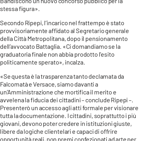
Bandiscono un nuovo concorso pubblico per la
stessa figura».
Secondo Ripepi, l’incarico nel frattempo è stato
provvisoriamente affidato al Segretario generale
della Città Metropolitana, dopo il pensionamento
dell’avvocato Battaglia. «Ci domandiamo se la
graduatoria finale non abbia prodotto l’esito
politicamente sperato», incalza.
«Se questa è la trasparenza tanto declamata da
Falcomatà e Versace, siamo davanti a
un’Amministrazione che mortifica il merito e
avvelena la fiducia dei cittadini – conclude Ripepi –.
Presenterò un accesso agli atti formale per visionare
tutta la documentazione. I cittadini, soprattutto i più
giovani, devono poter credere in istituzioni giuste,
libere da logiche clientelari e capaci di offrire
opportunità reali, non premi confezionati ad arte per