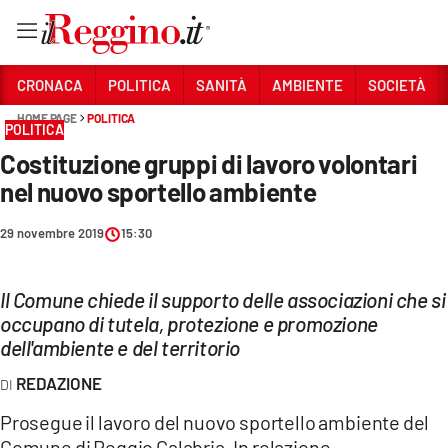
Vai
CRONACA
POLITICA
SANITÀ
AMBIENTE
SOCIETÀ
HOME PAGE
POLITICA
POLITICA
Sezioni
Costituzione gruppi di lavoro volontari
CRONACA
nel nuovo sportello ambiente
POLITICA
29 novembre 2019
15:30
SANITÀ
Il Comune chiede il supporto delle associazioni che si
AMBIENTE
occupano di tutela, protezione e promozione
SOCIETÀ
dell'ambiente e del territorio
REDAZIONE
CULTURA
Prosegue il lavoro del nuovo sportello ambiente del
ECONOMIA E LAVORO
Comune di Reggio Calabria. In relazione