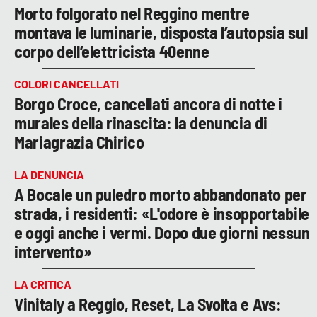
Morto folgorato nel Reggino mentre
LACITYMAG.IT
montava le luminarie, disposta l’autopsia sul
corpo dell’elettricista 40enne
ILREGGINO.IT
COLORI CANCELLATI
COSENZACHANNEL.IT
Borgo Croce, cancellati ancora di notte i
ILVIBONESE.IT
murales della rinascita: la denuncia di
Mariagrazia Chirico
CATANZAROCHANNEL.IT
LA DENUNCIA
LACAPITALENEWS.IT
A Bocale un puledro morto abbandonato per
strada, i residenti: «L'odore è insopportabile
App
e oggi anche i vermi. Dopo due giorni nessun
ANDROID
intervento»
APPLE
LA CRITICA
Vinitaly a Reggio, Reset, La Svolta e Avs: