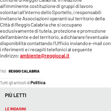
all’imminente costituzione di gruppi di lavoro
EVENTI
volontari all’interno dello Sportello, i responsabili
SPORT
invitano le Associazioni operanti sul territorio della
Città di Reggio Calabria che si occupano
esclusivamente di tutela, protezione e promozione
Streaming
dell’ambiente e del territorio, a dichiarare l’eventuale
LAC TV
disponibilità contattando l’Ufficio inviando e-mail con
i riferimenti e i recapiti telefonici al seguente
LAC NETWORK
indirizzo:
ambiente@reggiocal.it
LAC ONAIR
TAG
REGGIO CALABRIA
LaC
Network
Politica
Tutti gli articoli di
LACPLAY.IT
PIÙ LETTI
LACTV.IT
LE INDAGINI
LACONAIR.IT