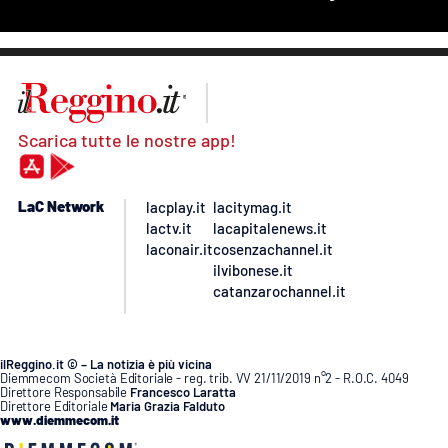
Scarica tutte le nostre app!
LaC Network
lacplay.it
lacitymag.it
lactv.it
lacapitalenews.it
laconair.it
cosenzachannel.it
ilvibonese.it
catanzarochannel.it
ilReggino.it © – La notizia è più vicina
Diemmecom Società Editoriale - reg. trib. VV 21/11/2019 n°2 - R.O.C. 4049
Direttore Responsabile
Francesco Laratta
Direttore Editoriale
Maria Grazia Falduto
www.diemmecom.it