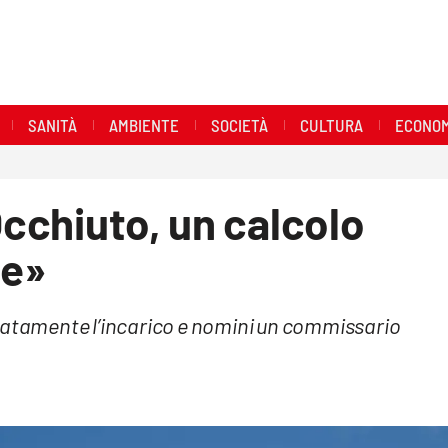
SANITÀ
AMBIENTE
SOCIETÀ
CULTURA
ECONOM
Occhiuto, un calcolo
le»
diatamente l’incarico e nomini un commissario