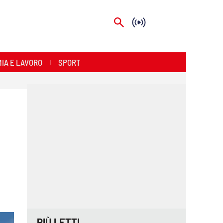
IA E LAVORO
SPORT
PIÙ LETTI