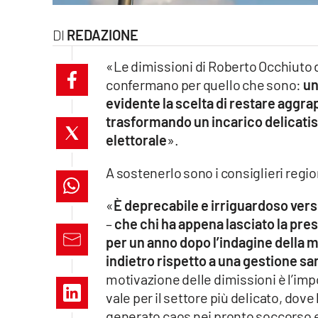
laconair.it
REDAZIONE
lacitymag.it
«Le dimissioni di Roberto Occhiuto da
confermano per quello che sono:
un
ilreggino.it
evidente la scelta di restare aggra
trasformando un incarico delicatis
cosenzachannel.it
elettorale
».
ilvibonese.it
A sostenerlo sono i consiglieri regi
catanzarochannel.it
«
È deprecabile e irriguardoso verso 
–
che chi ha appena lasciato la pres
lacapitalenews.it
per un anno dopo l’indagine della m
indietro rispetto a una gestione san
App
motivazione delle dimissioni è l’imp
Android
vale per il settore più delicato, dov
generato caos nei pronto soccorso e l