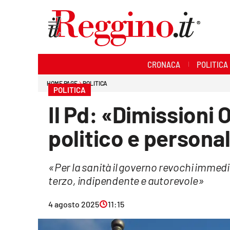
Sezioni
CRONACA
POLITICA
Cronaca
HOME PAGE
POLITICA
POLITICA
Politica
Il Pd: «Dimissioni 
Sanità
politico e persona
Ambiente
«Per la sanità il governo revochi imme
Società
terzo, indipendente e autorevole»
Cultura
4 agosto 2025
11:15
Economia e lavoro