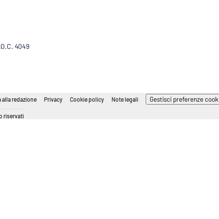
R.O.C. 4049
Gestisci preferenze cook
 alla redazione
Privacy
Cookie policy
Note legali
 riservati