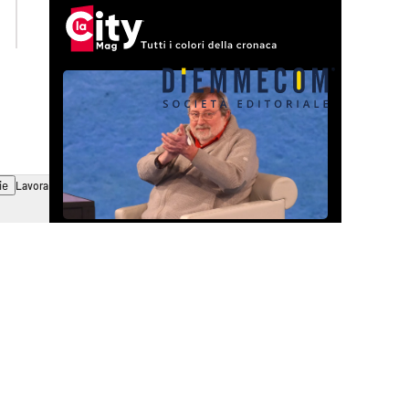
ilvibonese.it
catanzarochannel.it
ie
Lavora con noi