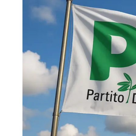
Eventi
Sport
Streaming
LaC TV
Lac Network
LaC OnAir
LaC
Network
lacplay.it
lactv.it