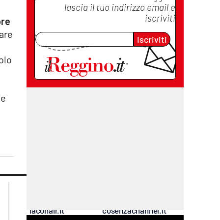
lascia il tuo indirizzo email e
iscriviti
ore
uare
Iscriviti
olo
 e
lacplay.it
lacitymag.it
lactv.it
lacapitalenews.it
laconair.it
cosenzachannel.it