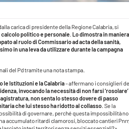
lla carica di presidente della Regione Calabria, si
 calcolo politico e personale
.
Lo dimostra in manier
ppato al ruolo di Commissario ad acta della sanità,
simo in una leva da utilizzare durante la campagna
onali del Pd tramite una nota stampa.
le Istituzioni e la Calabria
– affermano i consiglieri 
idenza, invocando la necessità di non farsi ‘rosolare’
agistratura, non senta lo stesso dovere di passo
itaria che lui stesso ha ridotto al collasso
. Se la
ossibilità di governare, perché questa impossibilità n
e ha accumulato ritardi clamorosi, bloccato cantieri Pnrr
asciato interi territori senza servizi essenziali?».