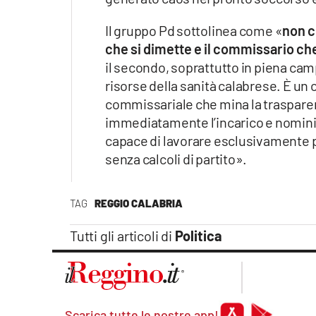
Apple
Il gruppo Pd sottolinea come «
non c
che si dimette e il commissario che
il secondo, soprattutto in piena cam
Vai
risorse della sanità calabrese. È un 
commissariale che mina la trasparenza
immediatamente l’incarico e nomini
capace di lavorare esclusivamente per
senza calcoli di partito».
TAG
REGGIO CALABRIA
Tutti gli articoli di
Politica
Scarica tutte le nostre app!