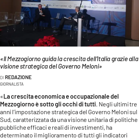
EVENTI
SPORT
Streaming
LAC TV
«Il Mezzogiorno guida la crescita dell’Italia grazie alla
LAC NETWORK
visione strategica del Governo Meloni»
LAC ONAIR
REDAZIONE
GIORNALISTA
LaC
«
La crescita economica e occupazionale del
Network
Mezzogiorno è sotto gli occhi di tutti
. Negli ultimi tre
LACPLAY.IT
anni l’impostazione strategica del Governo Meloni sul
Sud, caratterizzata da una visione unitaria di politiche
LACTV.IT
pubbliche efficaci e reali di investimenti, ha
determinato il miglioramento di tutti gli indicatori
LACONAIR.IT