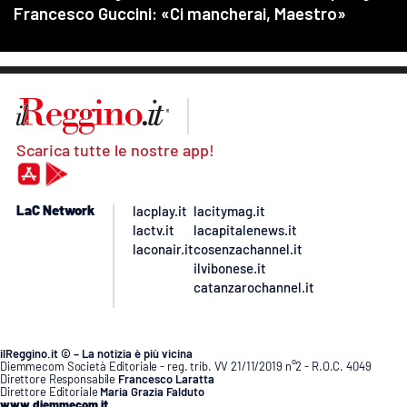
Scarica tutte le nostre app!
LaC Network
lacplay.it
lacitymag.it
lactv.it
lacapitalenews.it
laconair.it
cosenzachannel.it
ilvibonese.it
catanzarochannel.it
ilReggino.it © – La notizia è più vicina
Diemmecom Società Editoriale - reg. trib. VV 21/11/2019 n°2 - R.O.C. 4049
Direttore Responsabile
Francesco Laratta
Direttore Editoriale
Maria Grazia Falduto
www.diemmecom.it