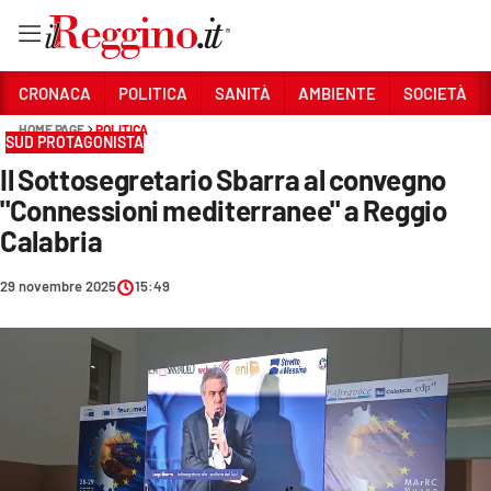
Vai
CRONACA
POLITICA
SANITÀ
AMBIENTE
SOCIETÀ
HOME PAGE
POLITICA
SUD PROTAGONISTA
Sezioni
Il Sottosegretario Sbarra al convegno
CRONACA
"Connessioni mediterranee" a Reggio
POLITICA
Calabria
SANITÀ
29 novembre 2025
15:49
AMBIENTE
SOCIETÀ
CULTURA
ECONOMIA E LAVORO