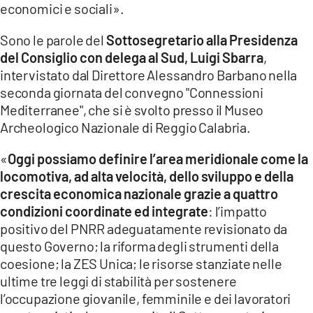
economici e sociali».
LACITYMAG.IT
Sono le parole del
Sottosegretario alla Presidenza
ILREGGINO.IT
del Consiglio con delega al Sud, Luigi Sbarra
,
intervistato dal Direttore Alessandro Barbano nella
COSENZACHANNEL.IT
seconda giornata del convegno "Connessioni
Mediterranee", che si è svolto presso il Museo
ILVIBONESE.IT
Archeologico Nazionale di Reggio Calabria.
CATANZAROCHANNEL.IT
«
Oggi possiamo definire l’area meridionale come la
locomotiva, ad alta velocità, dello sviluppo e della
LACAPITALENEWS.IT
crescita economica nazionale grazie a quattro
condizioni coordinate ed integrate
: l’impatto
App
positivo del PNRR adeguatamente revisionato da
ANDROID
questo Governo; la riforma degli strumenti della
coesione; la ZES Unica; le risorse stanziate nelle
APPLE
ultime tre leggi di stabilità per sostenere
l’occupazione giovanile, femminile e dei lavoratori