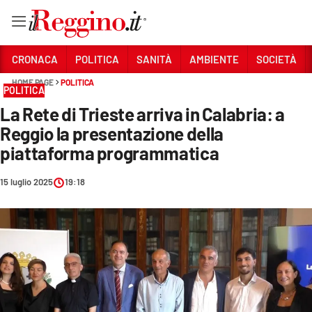
Vai
CRONACA
POLITICA
SANITÀ
AMBIENTE
SOCIETÀ
HOME PAGE
POLITICA
POLITICA
Sezioni
La Rete di Trieste arriva in Calabria: a
CRONACA
Reggio la presentazione della
POLITICA
piattaforma programmatica
SANITÀ
15 luglio 2025
19:18
AMBIENTE
SOCIETÀ
CULTURA
ECONOMIA E LAVORO