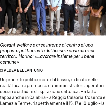
EVENTI
SPORT
Streaming
LAC TV
Giovani, welfare e aree interne al centro di una
LAC NETWORK
proposta politica nata dal basso e costruita sui
territori. Marino: «Lavorare insieme per il bene
LAC ONAIR
comune»
ALDEA BELLANTONIO
LaC
Network
Un progetto politico nato dal basso, radicato nelle
LACPLAY.IT
realtà locali e promosso da amministratori, operatori
sociali e cittadini di ispirazione cattolica. Ha fatto
LACTV.IT
tappa anche in Calabria – a Reggio Calabria, Cosenza e
Lamezia Terme, rispettivamente il 15, 17 e 19 luglio – la
LACONAIR.IT