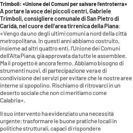
Trimboli: «Unione dei Comuni per salvare l’entroterra»
A portare la voce dei piccoli centri, Gabriele
Trimboli, consigliere comunale di San Pietro di
Caridà, nel cuore dell’area tirrenica della Piana
:
«Vengo da uno degli ultimi comuni a nord della città
metropolitana. In questi anni abbiamo costruito,
insieme ad altri quattro enti, l’Unione dei Comuni
dell’Alta Piana, già approvata da tutte le assemblee.
Ma il progetto è ancora fermo. Abbiamo bisogno di
strumenti nuovi, di partecipazione vera e di
condivisione dei servizi per evitare che le nostre aree
interne si spopolino. Rischiamo di ritrovarci in un
deserto sociale che non ci meritiamo come
Calabria».
Il suo intervento ha evidenziato una necessità
urgente: trasformare le buone pratiche locali in
politiche strutturali, capaci di rispondere