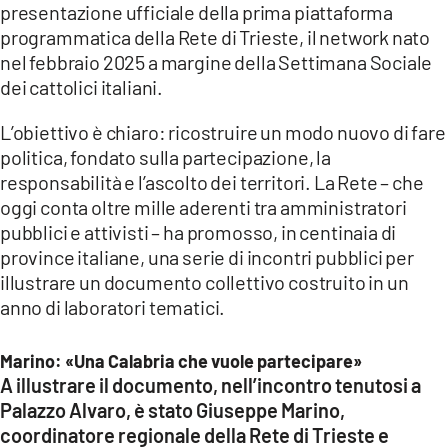
presentazione ufficiale della prima piattaforma
programmatica della Rete di Trieste, il network nato
LACITYMAG.IT
nel febbraio 2025 a margine della Settimana Sociale
ILREGGINO.IT
dei cattolici italiani.
COSENZACHANNEL.IT
L’obiettivo è chiaro: ricostruire un modo nuovo di fare
politica, fondato sulla partecipazione, la
ILVIBONESE.IT
responsabilità e l’ascolto dei territori. La Rete – che
oggi conta oltre mille aderenti tra amministratori
CATANZAROCHANNEL.IT
pubblici e attivisti – ha promosso, in centinaia di
LACAPITALENEWS.IT
province italiane, una serie di incontri pubblici per
illustrare un documento collettivo costruito in un
anno di laboratori tematici.
App
ANDROID
Marino: «Una Calabria che vuole partecipare»
A illustrare il documento, nell’incontro tenutosi a
APPLE
Palazzo Alvaro, è stato Giuseppe Marino,
coordinatore regionale della Rete di Trieste e