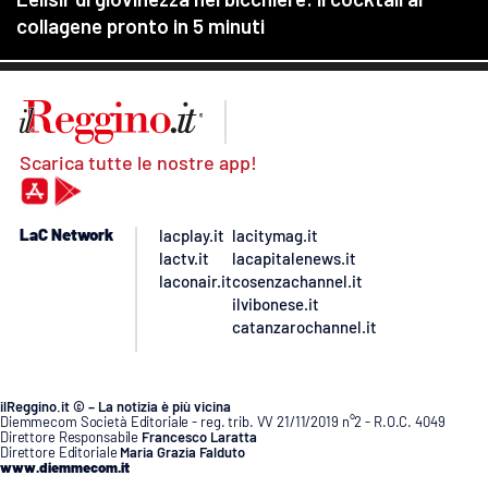
Scarica tutte le nostre app!
LaC Network
lacplay.it
lacitymag.it
lactv.it
lacapitalenews.it
laconair.it
cosenzachannel.it
ilvibonese.it
catanzarochannel.it
ilReggino.it © – La notizia è più vicina
Diemmecom Società Editoriale - reg. trib. VV 21/11/2019 n°2 - R.O.C. 4049
Direttore Responsabile
Francesco Laratta
Direttore Editoriale
Maria Grazia Falduto
www.diemmecom.it