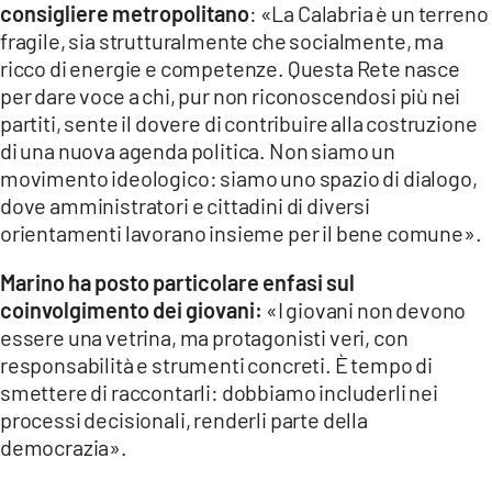
consigliere metropolitano
: «La Calabria è un terreno
fragile, sia strutturalmente che socialmente, ma
ricco di energie e competenze. Questa Rete nasce
per dare voce a chi, pur non riconoscendosi più nei
partiti, sente il dovere di contribuire alla costruzione
di una nuova agenda politica. Non siamo un
movimento ideologico: siamo uno spazio di dialogo,
dove amministratori e cittadini di diversi
orientamenti lavorano insieme per il bene comune».
Marino ha posto particolare enfasi sul
coinvolgimento dei giovani:
«I giovani non devono
essere una vetrina, ma protagonisti veri, con
responsabilità e strumenti concreti. È tempo di
smettere di raccontarli: dobbiamo includerli nei
processi decisionali, renderli parte della
democrazia».