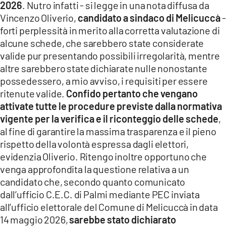
2026
. Nutro infatti - si legge in una nota diffusa da
Vincenzo Oliverio,
candidato a sindaco di Melicuccà
-
LACITYMAG.IT
forti perplessità in merito alla corretta valutazione di
ILREGGINO.IT
alcune schede, che sarebbero state considerate
valide pur presentando possibili irregolarità, mentre
COSENZACHANNEL.IT
altre sarebbero state dichiarate nulle nonostante
possedessero, a mio avviso, i requisiti per essere
ILVIBONESE.IT
ritenute valide.
Confido pertanto che vengano
CATANZAROCHANNEL.IT
attivate tutte le procedure previste dalla normativa
vigente per la verifica e il riconteggio delle schede
,
LACAPITALENEWS.IT
al fine di garantire la massima trasparenza e il pieno
rispetto della volontà espressa dagli elettori,
evidenzia Oliverio. Ritengo inoltre opportuno che
App
venga approfondita la questione relativa a un
ANDROID
candidato che, secondo quanto comunicato
dall’ufficio C.E.C. di Palmi mediante PEC inviata
APPLE
all’ufficio elettorale del Comune di Melicuccà in data
14 maggio 2026,
sarebbe stato dichiarato