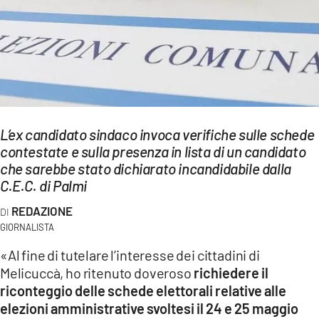
EVENTI
SPORT
Streaming
LAC TV
L’ex candidato sindaco invoca verifiche sulle schede
LAC NETWORK
contestate e sulla presenza in lista di un candidato
che sarebbe stato dichiarato incandidabile dalla
LAC ONAIR
C.E.C. di Palmi
REDAZIONE
LaC
Network
GIORNALISTA
LACPLAY.IT
«Al fine di tutelare l’interesse dei cittadini di
Melicuccà, ho ritenuto doveroso
richiedere il
LACTV.IT
riconteggio delle schede elettorali relative alle
elezioni amministrative svoltesi il 24 e 25 maggio
LACONAIR.IT