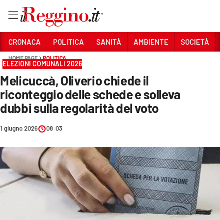
Vai
CRONACA
POLITICA
SANITÀ
AMBIENTE
SOCIETÀ
HOME PAGE
POLITICA
ELEZIONI COMUNALI 2026
Sezioni
Melicuccà, Oliverio chiede il
CRONACA
riconteggio delle schede e solleva
POLITICA
dubbi sulla regolarità del voto
SANITÀ
1 giugno 2026
08:03
AMBIENTE
SOCIETÀ
CULTURA
ECONOMIA E LAVORO