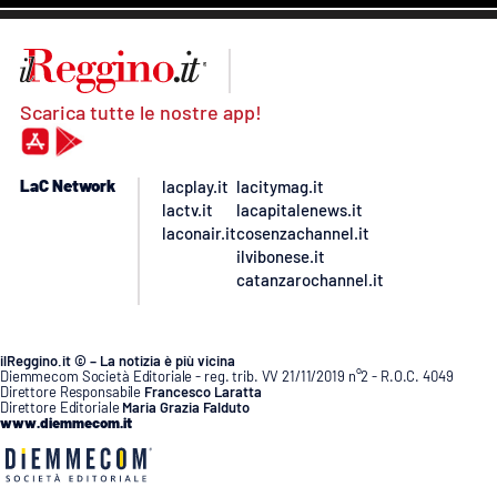
Scarica tutte le nostre app!
LaC Network
lacplay.it
lacitymag.it
lactv.it
lacapitalenews.it
laconair.it
cosenzachannel.it
ilvibonese.it
catanzarochannel.it
ilReggino.it © – La notizia è più vicina
Diemmecom Società Editoriale - reg. trib. VV 21/11/2019 n°2 - R.O.C. 4049
Direttore Responsabile
Francesco Laratta
Direttore Editoriale
Maria Grazia Falduto
www.diemmecom.it