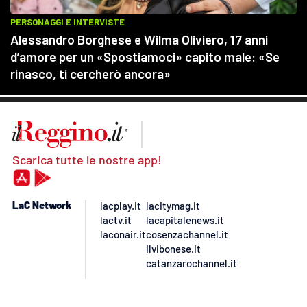
Scarica tutte le nostre app!
LaC Network
lacplay.it
lacitymag.it
lactv.it
lacapitalenews.it
laconair.it
cosenzachannel.it
ilvibonese.it
catanzarochannel.it