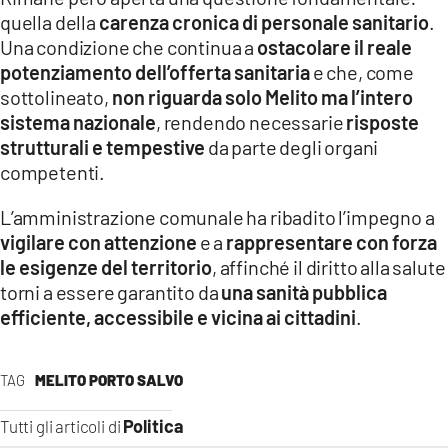
quella della
carenza cronica di personale sanitario
.
Una condizione che continua a
ostacolare il reale
potenziamento dell’offerta sanitaria
e che, come
sottolineato,
non riguarda solo Melito ma l’intero
sistema nazionale
, rendendo necessarie
risposte
strutturali e tempestive
da parte degli organi
competenti.
L’amministrazione comunale ha ribadito l’impegno a
vigilare con attenzione
e a
rappresentare con forza
le esigenze del territorio
, affinché il diritto alla salute
torni a essere garantito da
una sanità pubblica
efficiente, accessibile e vicina ai cittadini
.
TAG
MELITO PORTO SALVO
Politica
Tutti gli articoli di