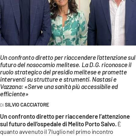
EVENTI
SPORT
Streaming
LAC TV
Un confronto diretto per riaccendere l’attenzione sul
LAC NETWORK
futuro del nosocomio melitese. La D.G. riconosce il
ruolo strategico del presidio melitese e promette
LAC ONAIR
interventi su strutture e strumenti. Nastasi e
Vazzana: «Serve una sanità più accessibile ed
LaC
efficiente»
Network
SILVIO CACCIATORE
LACPLAY.IT
Un confronto diretto per riaccendere l’attenzione
LACTV.IT
sul futuro dell’ospedale di Melito Porto Salvo.
È
quanto avvenuto il 7 luglio nel primo incontro
LACONAIR.IT