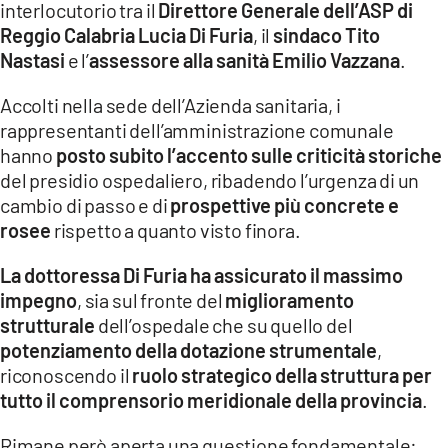
interlocutorio tra il
Direttore Generale dell’ASP di
Reggio Calabria Lucia Di Furia
, il
sindaco Tito
LACITYMAG.IT
Nastasi
e l’
assessore alla sanità Emilio Vazzana
.
ILREGGINO.IT
Accolti nella sede dell’Azienda sanitaria, i
COSENZACHANNEL.IT
rappresentanti dell’amministrazione comunale
hanno
posto subito l’accento sulle criticità storiche
ILVIBONESE.IT
del presidio ospedaliero, ribadendo l’urgenza di un
cambio di passo e di
prospettive più concrete e
CATANZAROCHANNEL.IT
rosee
rispetto a quanto visto finora.
LACAPITALENEWS.IT
La dottoressa Di Furia ha assicurato il massimo
impegno
, sia sul fronte del
miglioramento
App
strutturale
dell’ospedale che su quello del
ANDROID
potenziamento della dotazione strumentale
,
riconoscendo il
ruolo strategico della struttura per
APPLE
tutto il comprensorio meridionale della provincia
.
Rimane però aperta una questione fondamentale: