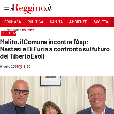
Vai
CRONACA
POLITICA
SANITÀ
AMBIENTE
SOCIETÀ
HOME PAGE
POLITICA
POLITICA
Sezioni
Melito, il Comune incontra l’Asp:
CRONACA
Nastasi e Di Furia a confronto sul futuro
POLITICA
del Tiberio Evoli
SANITÀ
8 luglio 2025
19:30
AMBIENTE
SOCIETÀ
CULTURA
ECONOMIA E LAVORO