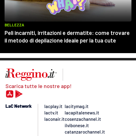
Scarica tutte le nostre app!
LaC Network
lacplay.it
lacitymag.it
lactv.it
lacapitalenews.it
laconair.it
cosenzachannel.it
ilvibonese.it
catanzarochannel.it