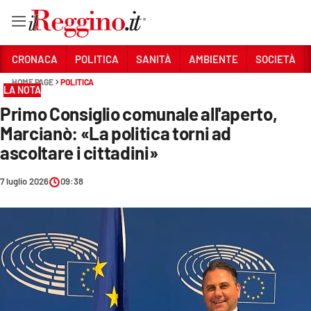
Vai
CRONACA
POLITICA
SANITÀ
AMBIENTE
SOCIETÀ
HOME PAGE
POLITICA
LA NOTA
Sezioni
Primo Consiglio comunale all'aperto,
CRONACA
Marcianò: «La politica torni ad
POLITICA
ascoltare i cittadini»
SANITÀ
7 luglio 2026
09:38
AMBIENTE
SOCIETÀ
CULTURA
ECONOMIA E LAVORO