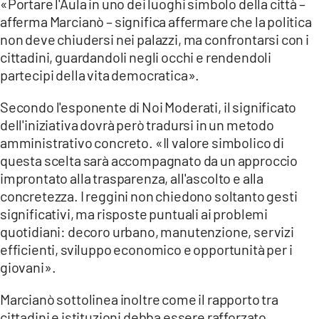
«Portare l'Aula in uno dei luoghi simbolo della città –
afferma Marcianò – significa affermare che la politica
LACITYMAG.IT
non deve chiudersi nei palazzi, ma confrontarsi con i
ILREGGINO.IT
cittadini, guardandoli negli occhi e rendendoli
partecipi della vita democratica».
COSENZACHANNEL.IT
Secondo l'esponente di Noi Moderati, il significato
ILVIBONESE.IT
dell'iniziativa dovrà però tradursi in un metodo
amministrativo concreto. «Il valore simbolico di
CATANZAROCHANNEL.IT
questa scelta sarà accompagnato da un approccio
improntato alla trasparenza, all'ascolto e alla
LACAPITALENEWS.IT
concretezza. I reggini non chiedono soltanto gesti
significativi, ma risposte puntuali ai problemi
App
quotidiani: decoro urbano, manutenzione, servizi
ANDROID
efficienti, sviluppo economico e opportunità per i
giovani».
APPLE
Marcianò sottolinea inoltre come il rapporto tra
cittadini e istituzioni debba essere rafforzato