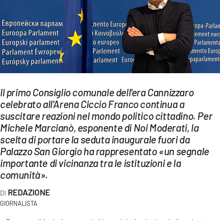
EVENTI
SPORT
Streaming
LAC TV
Il primo Consiglio comunale dell'era Cannizzaro
LAC NETWORK
celebrato all'Arena Ciccio Franco continua a
suscitare reazioni nel mondo politico cittadino. Per
LAC ONAIR
Michele Marcianò, esponente di Noi Moderati, la
scelta di portare la seduta inaugurale fuori da
LaC
Palazzo San Giorgio ha rappresentato «un segnale
Network
importante di vicinanza tra le istituzioni e la
comunità».
LACPLAY.IT
REDAZIONE
LACTV.IT
GIORNALISTA
LACONAIR.IT