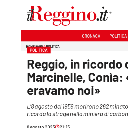
Sezioni
CRONACA
POLITICA
Cronaca
HOME PAGE
POLITICA
POLITICA
Politica
Reggio, in ricordo 
Sanità
Marcinelle, Conìa:
Ambiente
eravamo noi»
Società
L’8 agosto del 1956 morirono 262 minator
Cultura
ricorda la strage nella miniera di carb
Economia e lavoro
8 agosto 2025
21:15