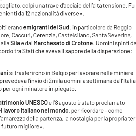
liato, colpì una trave d’acciaio dell’alta tensione. Fu
enienti da 12 nazionalità diverse».
olti erano
emigranti del Sud
: in particolare da Reggio
iore, Caccuri, Cerenzia, Castelsilano, Santa Severina,
dalla
Sila
e dal
Marchesato di Crotone
. Uomini spinti da
ordo tra Stati che aveva il sapore della disperazione:
iani
si trasferirono in Belgio per lavorare nelle miniere
i prevedeva l’invio di 2mila uomini a settimana dall’Italia
no per ogni minatore impiegato.
atrimonio UNESCO
e l’8 agosto è stato proclamato
el lavoro italiano nel mondo
, per ricordare – come
l’amarezza della partenza, la nostalgia per la propria ter
n futuro migliore».