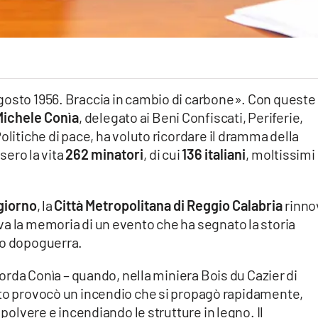
gosto 1956. Braccia in cambio di carbone». Con queste
Michele Conìa
, delegato ai Beni Confiscati, Periferie,
olitiche di pace, ha voluto ricordare il dramma della
rsero la vita
262 minatori
, di cui
136 italiani
, moltissimi
giorno
, la
Città Metropolitana di Reggio Calabria
rinno
va la memoria di un evento che ha segnato la storia
do dopoguerra.
icorda Conìa – quando, nella miniera Bois du Cazier di
uito provocò un incendio che si propagò rapidamente,
 polvere e incendiando le strutture in legno. Il