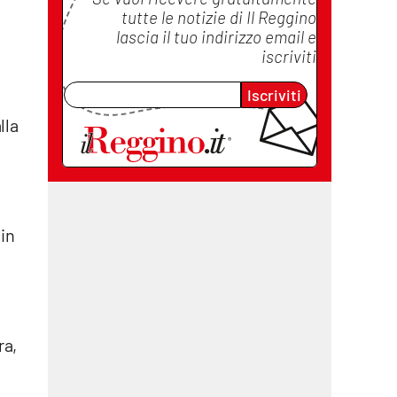
tutte le notizie di
Il Reggino
lascia il tuo indirizzo email e
iscriviti
Iscriviti
lla
 in
ra,