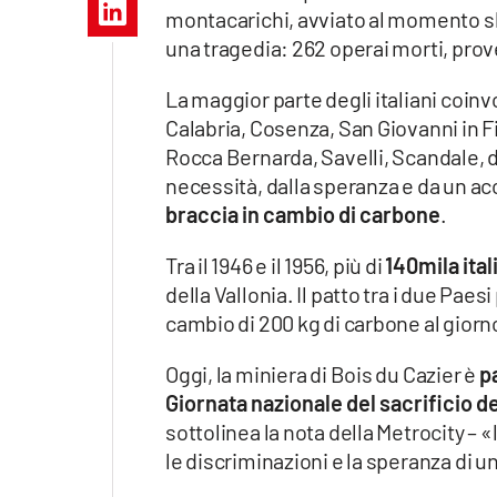
Apple
montacarichi, avviato al momento sbag
una tragedia: 262 operai morti, prov
La maggior parte degli italiani coinv
Calabria, Cosenza, San Giovanni in F
Vai
Rocca Bernarda, Savelli, Scandale, 
necessità, dalla speranza e da un acc
braccia in cambio di carbone
.
Tra il 1946 e il 1956, più di
140mila ital
della Vallonia. Il patto tra i due Paes
cambio di 200 kg di carbone al gior
Oggi, la miniera di Bois du Cazier è
p
Giornata nazionale del sacrificio d
sottolinea la nota della Metrocity – «
le discriminazioni e la speranza di u