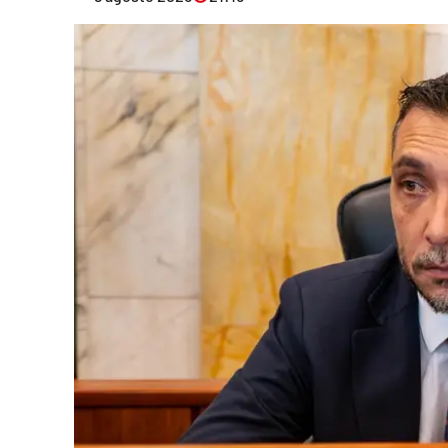
Eventi
Sport
Streaming
LaC TV
Lac Network
LaC OnAir
LaC
Network
lacplay.it
lactv.it