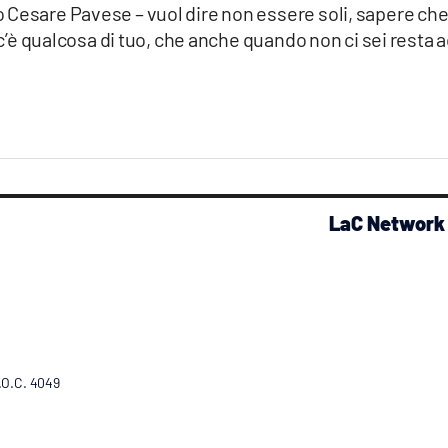
 Cesare Pavese – vuol dire non essere soli, sapere ch
a c’è qualcosa di tuo, che anche quando non ci sei resta 
LaC Network
R.O.C. 4049