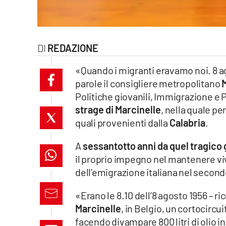
laconair.it
lacitymag.it
REDAZIONE
ilreggino.it
«Quando i migranti eravamo noi. 8 a
parole il consigliere metropolitano
cosenzachannel.it
Politiche giovanili, Immigrazione e P
strage di Marcinelle
, nella quale pe
ilvibonese.it
quali provenienti dalla
Calabria
.
catanzarochannel.it
A
sessantotto anni da quel tragico 
il proprio impegno nel mantenere vi
lacapitalenews.it
dell’emigrazione italiana nel secon
App
«Erano le 8.10 dell’8 agosto 1956 – r
Marcinelle
, in Belgio, un cortocirc
Android
facendo divampare 800 litri di olio in