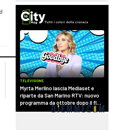
e
ad
lacplay.it
lacitymag.it
lactv.it
lacapitalenews.it
laconair.it
cosenzachannel.it
ilvibonese.it
catanzarochannel.it