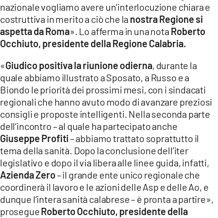
nazionale vogliamo avere un’interlocuzione chiara e
LACITYMAG.IT
costruttiva in merito a ciò che la
nostra Regione si
aspetta da Roma
». Lo afferma in una nota
Roberto
ILREGGINO.IT
Occhiuto, presidente della Regione Calabria.
COSENZACHANNEL.IT
«
Giudico positiva la riunione odierna
, durante la
quale abbiamo illustrato a Sposato, a Russo e a
ILVIBONESE.IT
Biondo le priorità dei prossimi mesi, con i sindacati
regionali che hanno avuto modo di avanzare preziosi
CATANZAROCHANNEL.IT
consigli e proposte intelligenti. Nella seconda parte
LACAPITALENEWS.IT
dell’incontro – al quale ha partecipato anche
Giuseppe Profiti
– abbiamo trattato soprattutto il
tema della sanità. Dopo la conclusione dell’iter
App
legislativo e dopo il via libera alle linee guida, infatti,
ANDROID
Azienda Zero
– il grande ente unico regionale che
coordinerà il lavoro e le azioni delle Asp e delle Ao, e
APPLE
dunque l’intera sanità calabrese – è pronta a partire»,
prosegue
Roberto Occhiuto, presidente della