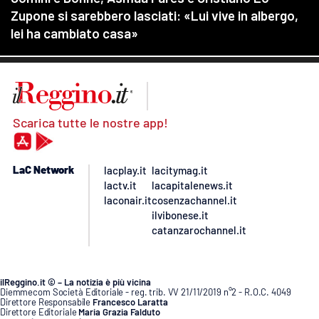
Scarica tutte le nostre app!
LaC Network
lacplay.it
lacitymag.it
lactv.it
lacapitalenews.it
laconair.it
cosenzachannel.it
ilvibonese.it
catanzarochannel.it
ilReggino.it © – La notizia è più vicina
Diemmecom Società Editoriale - reg. trib. VV 21/11/2019 n°2 - R.O.C. 4049
Direttore Responsabile
Francesco Laratta
Direttore Editoriale
Maria Grazia Falduto