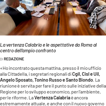
EVENTI
SPORT
Streaming
LAC TV
La vertenza Calabria e le aspettative da Roma al
LAC NETWORK
centro dell'ampio confronto
LAC ONAIR
REDAZIONE
«Ho incontrato questa mattina, presso il mio ufficio
LaC
alla Cittadella, i segretari regionali di
Cgil, Cisl e Uil,
Network
Angelo Sposato, Tonino Russo e Santo Biondo
. La
LACPLAY.IT
riunione è servita per fare il punto sulle iniziative della
Regione per lo sviluppo economico, per l’ambiente,
LACTV.IT
per le riforme. La
Vertenza Calabria
è ancora
estremamente attuale, e anche con il nuovo governo
LACONAIR.IT