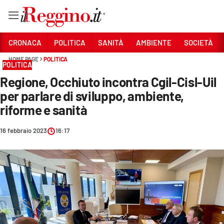
Vai
CRONACA
POLITICA
SANITÀ
AMBIENTE
SOCIETÀ
HOME PAGE
POLITICA
POLITICA
Sezioni
Regione, Occhiuto incontra Cgil-Cisl-Uil
CRONACA
per parlare di sviluppo, ambiente,
POLITICA
riforme e sanità
SANITÀ
16 febbraio 2023
16:17
AMBIENTE
SOCIETÀ
CULTURA
ECONOMIA E LAVORO