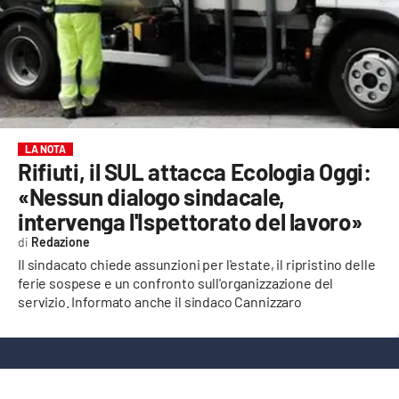
EVENTI
SPORT
Streaming
LAC TV
LA NOTA
Rifiuti, il SUL attacca Ecologia Oggi:
LAC NETWORK
«Nessun dialogo sindacale,
intervenga l'Ispettorato del lavoro»
LAC ONAIR
Redazione
Il sindacato chiede assunzioni per l'estate, il ripristino delle
LaC
ferie sospese e un confronto sull'organizzazione del
Network
servizio. Informato anche il sindaco Cannizzaro
LACPLAY.IT
LACTV.IT
LACONAIR.IT