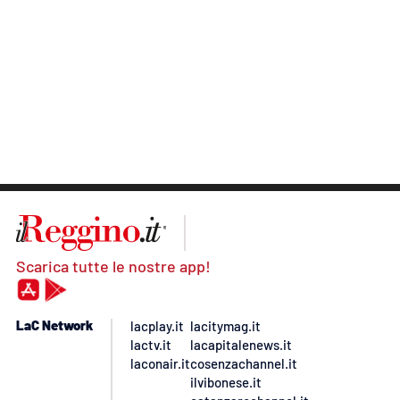
Scarica tutte le nostre app!
LaC Network
lacplay.it
lacitymag.it
lactv.it
lacapitalenews.it
laconair.it
cosenzachannel.it
ilvibonese.it