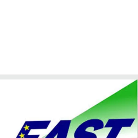
LACITYMAG.IT
ILREGGINO.IT
COSENZACHANNEL.IT
ILVIBONESE.IT
CATANZAROCHANNEL.IT
LACAPITALENEWS.IT
App
ANDROID
APPLE