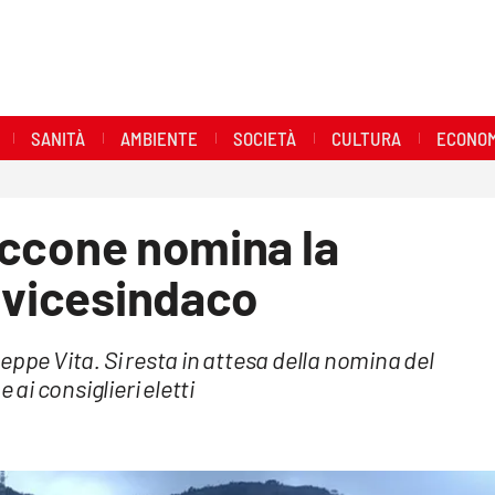
SANITÀ
AMBIENTE
SOCIETÀ
CULTURA
ECONOM
Ciccone nomina la
 vicesindaco
eppe Vita. Si resta in attesa della nomina del
 ai consiglieri eletti