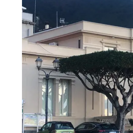
Eventi
Sport
Streaming
LaC TV
Lac Network
LaC OnAir
LaC
Network
lacplay.it
lactv.it