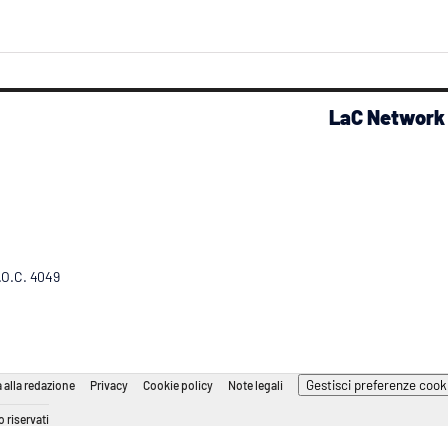
LaC Network
R.O.C. 4049
Gestisci preferenze cook
 alla redazione
Privacy
Cookie policy
Note legali
 riservati