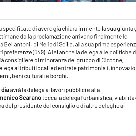
 specificato di avere già chiara in mente la sua giunta 
ettimane dalla proclamazione arrivano finalmente le
Bellantoni, di Melia di Scilla, alla sua prima esperienz
 preferenze (549). A lei anche la delega alle politiche d
 già consigliere di minoranza del gruppo di Ciccone,
ega ai tributi locali ed entrate patrimoniali, innovazi
erni, beni culturali e borghi.
rdia
avrà la delega ai lavori pubblici e alla
menico Scarano
tocca la delega l’urbanistica, viabilità
na del presidente del consiglio e di altre deleghe ai