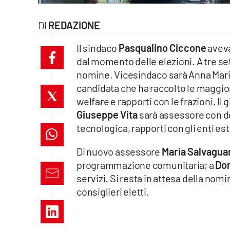
laconair.it
REDAZIONE
lacitymag.it
Il sindaco
Pasqualino Ciccone
aveva
dal momento delle elezioni. A tre s
ilreggino.it
nomine. Vicesindaco sarà Anna Maria 
candidata che ha raccolto le maggiori
cosenzachannel.it
welfare e rapporti con le frazioni. Il
ilvibonese.it
Giuseppe Vita
sarà assessore con del
tecnologica, rapporti con gli enti est
catanzarochannel.it
Di nuovo assessore
Maria Salvagua
lacapitalenews.it
programmazione comunitaria; a
Do
servizi. Si resta in attesa della nomi
consiglieri eletti.
App
Android