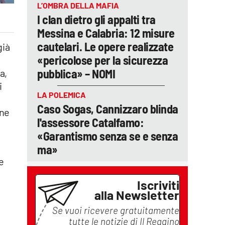
L’OMBRA DELLA MAFIA
I clan dietro gli appalti tra
Messina e Calabria: 12 misure
cautelari. Le opere realizzate
già
«pericolose per la sicurezza
pubblica» – NOMI
a,
i
LA POLEMICA
Caso Sogas, Cannizzaro blinda
one
l'assessore Catalfamo:
«Garantismo senza se e senza
ma»
 e
Iscriviti
alla Newsletter
Se vuoi ricevere gratuitamente
tutte le notizie di
Il Reggino