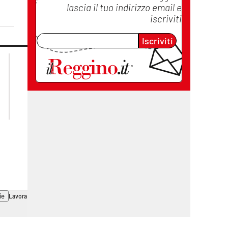
lascia il tuo indirizzo email e
iscriviti
Iscriviti
lacplay.it
lacitymag.it
lactv.it
lacapitalenews.it
laconair.it
cosenzachannel.it
ilvibonese.it
catanzarochannel.it
ie
Lavora con noi