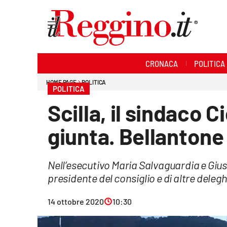
Sezioni
CRONACA
POLITICA
Cronaca
HOME PAGE
POLITICA
POLITICA
Politica
Scilla, il sindaco 
Sanità
giunta. Bellantone
Ambiente
Nell’esecutivo Maria Salvaguardia e Gius
Società
presidente del consiglio e di altre deleghe
Cultura
14 ottobre 2020
10:30
Economia e lavoro