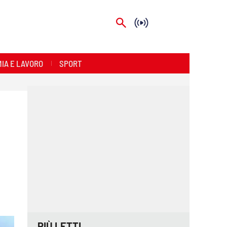
IA E LAVORO
SPORT
PIÙ LETTI