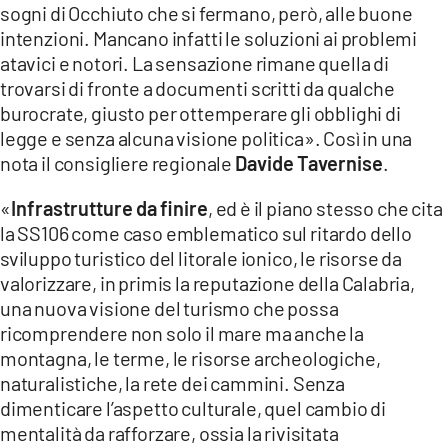
sogni di Occhiuto che si fermano, però, alle buone
LACITYMAG.IT
intenzioni. Mancano infatti le soluzioni ai problemi
atavici e notori. La sensazione rimane quella di
ILREGGINO.IT
trovarsi di fronte a documenti scritti da qualche
burocrate, giusto per ottemperare gli obblighi di
COSENZACHANNEL.IT
legge e senza alcuna visione politica». Così in una
nota il consigliere regionale
Davide Tavernise
.
ILVIBONESE.IT
«
Infrastrutture da finire
, ed è il piano stesso che cita
CATANZAROCHANNEL.IT
la SS106 come caso emblematico sul ritardo dello
LACAPITALENEWS.IT
sviluppo turistico del litorale ionico, le risorse da
valorizzare, in primis la reputazione della Calabria,
una nuova visione del turismo che possa
App
ricomprendere non solo il mare ma anche la
ANDROID
montagna, le terme, le risorse archeologiche,
naturalistiche, la rete dei cammini. Senza
APPLE
dimenticare l’aspetto culturale, quel cambio di
mentalità da rafforzare, ossia la rivisitata