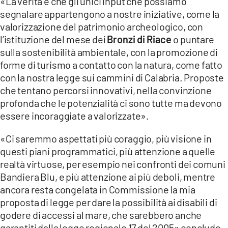
«La verità è che gli unici input che possiamo
segnalare appartengono a nostre iniziative, come la
valorizzazione del patrimonio archeologico, con
l’istituzione del mese dei
Bronzi di Riace
o puntare
sulla sostenibilità ambientale, con la promozione di
forme di turismo a contatto con la natura, come fatto
con la nostra legge sui cammini di Calabria. Proposte
che tentano percorsi innovativi, nella convinzione
profonda che le potenzialità ci sono tutte ma devono
essere incoraggiate a valorizzate».
«Ci saremmo aspettati più coraggio, più visione in
questi piani programmatici, più attenzione a quelle
realtà virtuose, per esempio nei confronti dei comuni
Bandiera Blu, e più attenzione ai più deboli, mentre
ancora resta congelata in Commissione la mia
proposta di legge per dare la possibilità ai disabili di
godere di accessi al mare, che sarebbero anche
garantiti dalla legge regionale 17 del 2005» conclude