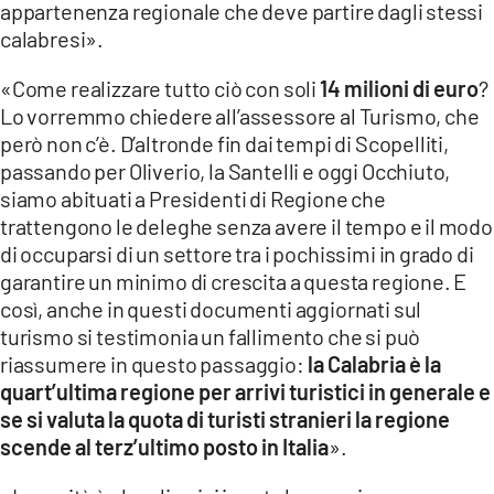
appartenenza regionale che deve partire dagli stessi
calabresi».
«Come realizzare tutto ciò con soli
14 milioni di euro
?
Lo vorremmo chiedere all’assessore al Turismo, che
però non c’è. D’altronde fin dai tempi di Scopelliti,
passando per Oliverio, la Santelli e oggi Occhiuto,
siamo abituati a Presidenti di Regione che
trattengono le deleghe senza avere il tempo e il modo
di occuparsi di un settore tra i pochissimi in grado di
garantire un minimo di crescita a questa regione. E
così, anche in questi documenti aggiornati sul
turismo si testimonia un fallimento che si può
riassumere in questo passaggio:
la Calabria è la
quart’ultima regione per arrivi turistici in generale e
se si valuta la quota di turisti stranieri la regione
scende al terz’ultimo posto in Italia
».