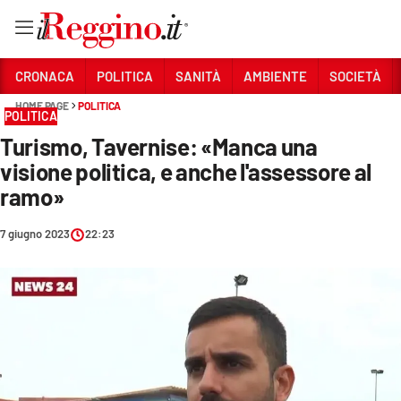
Vai
CRONACA
POLITICA
SANITÀ
AMBIENTE
SOCIETÀ
HOME PAGE
POLITICA
POLITICA
Sezioni
Turismo, Tavernise: «Manca una
CRONACA
visione politica, e anche l'assessore al
POLITICA
ramo»
SANITÀ
7 giugno 2023
22:23
AMBIENTE
SOCIETÀ
CULTURA
ECONOMIA E LAVORO