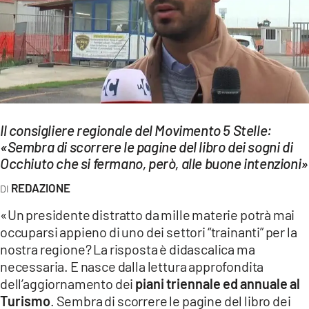
EVENTI
SPORT
Streaming
LAC TV
Il consigliere regionale del Movimento 5 Stelle:
LAC NETWORK
«Sembra di scorrere le pagine del libro dei sogni di
Occhiuto che si fermano, però, alle buone intenzioni»
LAC ONAIR
REDAZIONE
LaC
«Un presidente distratto da mille materie potrà mai
Network
occuparsi appieno di uno dei settori “trainanti” per la
LACPLAY.IT
nostra regione? La risposta è didascalica ma
necessaria. E nasce dalla lettura approfondita
LACTV.IT
dell’aggiornamento dei
piani triennale ed annuale al
Turismo
. Sembra di scorrere le pagine del libro dei
LACONAIR.IT