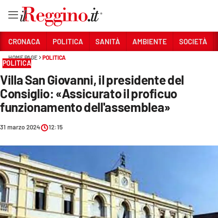
Vai
CRONACA
POLITICA
SANITÀ
AMBIENTE
SOCIETÀ
HOME PAGE
POLITICA
POLITICA
Sezioni
Villa San Giovanni, il presidente del
CRONACA
Consiglio: «Assicurato il proficuo
POLITICA
funzionamento dell'assemblea»
SANITÀ
31 marzo 2024
12:15
AMBIENTE
SOCIETÀ
CULTURA
ECONOMIA E LAVORO