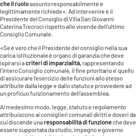
che il ruolo
assunto responsabilmente e
legittimamente richiede». Ad intervenire è il
LACITYMAG.IT
Presidente del Consiglio di Villa San Giovanni
ILREGGINO.IT
Caterina Trecroci rispetto alle vicende dell’ultimo
Consiglio Comunale.
COSENZACHANNEL.IT
«Se è vero che il Presidente del consiglio nella sua
ILVIBONESE.IT
carica istituzionale è organo di garanzia che deve
ispirarsi a
criteri di imparzialità,
rappresentando
CATANZAROCHANNEL.IT
l’intero Consiglio comunale, il fine prioritario e’ quello
LACAPITALENEWS.IT
di assicurare l’esercizio delle funzioni allo stesso
attribuite dalla legge e dallo statuto e provvedere ad
un proficuo funzionamento dell’assemblea.
App
ANDROID
Al medesimo modo, legge, statuto e regolamento
attribuiscono ai consiglieri comunali diritti e doveri da
APPLE
cui discende una
responsabilità di funzione
che deve
essere supportata da studio, impegno e governo