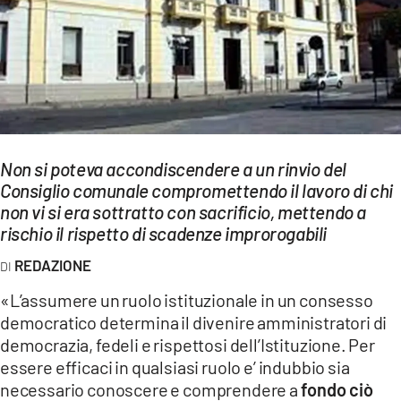
EVENTI
SPORT
Streaming
LAC TV
Non si poteva accondiscendere a un rinvio del
LAC NETWORK
Consiglio comunale compromettendo il lavoro di chi
non vi si era sottratto con sacrificio, mettendo a
LAC ONAIR
rischio il rispetto di scadenze improrogabili
REDAZIONE
LaC
Network
«L’assumere un ruolo istituzionale in un consesso
LACPLAY.IT
democratico determina il divenire amministratori di
democrazia, fedeli e rispettosi dell’Istituzione. Per
LACTV.IT
essere efficaci in qualsiasi ruolo e’ indubbio sia
necessario conoscere e comprendere a
fondo ciò
LACONAIR.IT