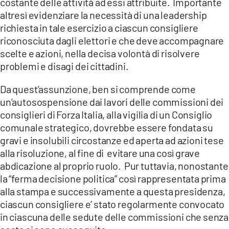
costante delle attività ad essi attribuite. Importante
altresì evidenziare la necessità di una leadership
richiesta in tale esercizio a ciascun consigliere
riconosciuta dagli elettori e che deve accompagnare
scelte e azioni, nella decisa volontà di risolvere
problemi e disagi dei cittadini.
Da quest’assunzione, ben si comprende come
un’autosospensione dai lavori delle commissioni dei
consiglieri di Forza Italia, alla vigilia di un Consiglio
comunale strategico, dovrebbe essere fondata su
gravi e insolubili circostanze ed aperta ad azioni tese
alla risoluzione, al fine di evitare una così grave
abdicazione al proprio ruolo. Pur tuttavia, nonostante
la “ferma decisione politica” così rappresentata prima
alla stampa e successivamente a questa presidenza,
ciascun consigliere e’ stato regolarmente convocato
in ciascuna delle sedute delle commissioni che senza