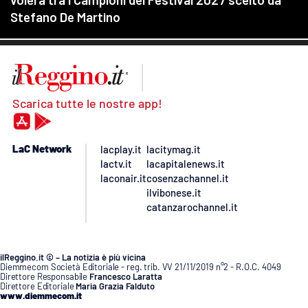
Scarica tutte le nostre app!
LaC Network
lacplay.it
lacitymag.it
lactv.it
lacapitalenews.it
laconair.it
cosenzachannel.it
ilvibonese.it
catanzarochannel.it
ilReggino.it © – La notizia è più vicina
Diemmecom Società Editoriale - reg. trib. VV 21/11/2019 n°2 - R.O.C. 4049
Direttore Responsabile
Francesco Laratta
Direttore Editoriale
Maria Grazia Falduto
www.diemmecom.it