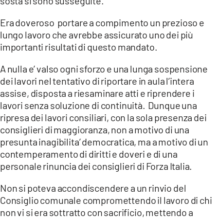
sosta si sono susseguite.
Era doveroso portare a compimento un prezioso e
lungo lavoro che avrebbe assicurato uno dei più
importanti risultati di questo mandato.
A nulla e’ valso ogni sforzo e una lunga sospensione
dei lavori nel tentativo di riportare in aula l’intera
assise, disposta a riesaminare atti e riprendere i
lavori senza soluzione di continuità. Dunque una
ripresa dei lavori consiliari, con la sola presenza dei
consiglieri di maggioranza, non a motivo di una
presunta inagibilita’ democratica, ma a motivo di un
contemperamento di diritti e doveri e di una
personale rinuncia dei consiglieri di Forza Italia.
Non si poteva accondiscendere a un rinvio del
Consiglio comunale compromettendo il lavoro di chi
non vi si era sottratto con sacrificio, mettendo a