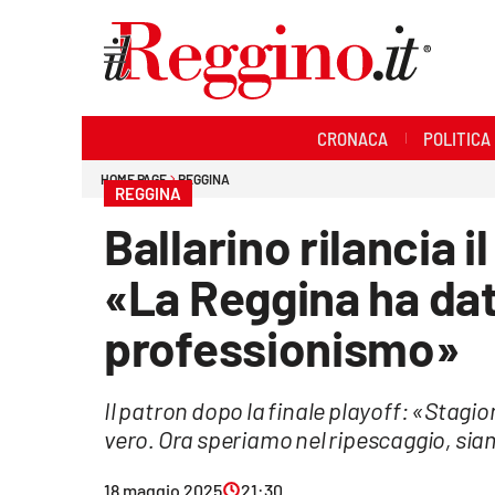
Sezioni
CRONACA
POLITICA
Cronaca
HOME PAGE
REGGINA
REGGINA
Politica
Ballarino rilancia 
Sanità
«La Reggina ha dat
Ambiente
professionismo»
Società
Il patron dopo la finale playoff: «Stag
Cultura
vero. Ora speriamo nel ripescaggio, sia
Economia e lavoro
18 maggio 2025
21:30