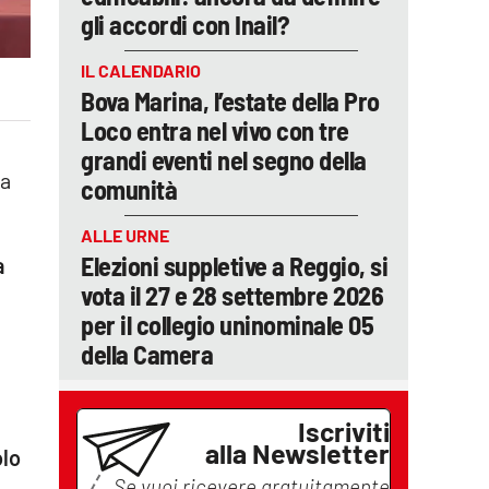
gli accordi con Inail?
IL CALENDARIO
Bova Marina, l’estate della Pro
Loco entra nel vivo con tre
grandi eventi nel segno della
la
comunità
ALLE URNE
Elezioni suppletive a Reggio, si
a
vota il 27 e 28 settembre 2026
per il collegio uninominale 05
della Camera
Iscriviti
alla Newsletter
olo
Se vuoi ricevere gratuitamente