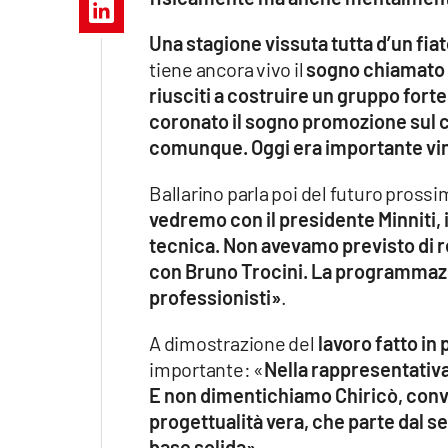
Apple
Una stagione vissuta tutta d’un fia
tiene ancora vivo il
sogno chiamato 
riusciti a costruire un gruppo forte
Vai
coronato il sogno promozione sul 
comunque. Oggi era importante vin
Ballarino parla poi del futuro prossi
vedremo con il presidente Minniti, i
tecnica. Non avevamo previsto di re
con Bruno Trocini. La programmazio
professionisti»
.
A dimostrazione del
lavoro fatto in
importante: «
Nella rappresentativa 
E non dimentichiamo Chiricò, convoc
progettualità vera, che parte dal s
base solida»
.