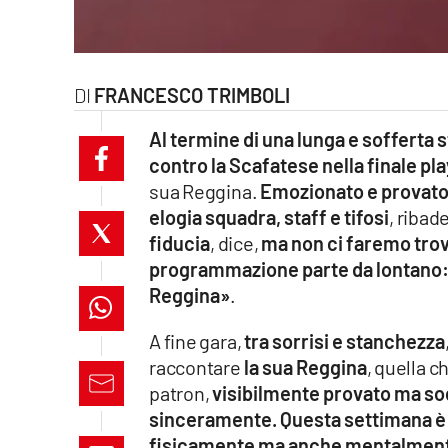
laconair.it
lacitymag.it
FRANCESCO TRIMBOLI
ilreggino.it
Al termine di una lunga e sofferta 
contro la Scafatese nella finale pl
cosenzachannel.it
sua Reggina.
Emozionato e provat
elogia squadra, staff e tifosi
, ribad
ilvibonese.it
fiducia
, dice,
ma non ci faremo trova
catanzarochannel.it
programmazione parte da lontano: a
Reggina»
.
lacapitalenews.it
A fine gara,
tra sorrisi e stanchezza
raccontare
la sua Reggina
, quella 
App
patron,
visibilmente provato ma so
Android
sinceramente. Questa settimana è s
fisicamente ma anche mentalmente. 