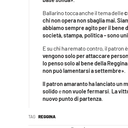
Ballarino tocca anche il tema delle
c
chi non opera non sbaglia mai. Siam
abbiamo sempre agito per il bene d
società, stampa, politica – sono un
E su chi ha remato contro, il patron è
vengono solo per attaccare person
Io penso solo al bene della Reggina
non può lamentarsi a settembre»
.
Il patron amaranto ha lanciato un 
solido
e
non vuole fermarsi
.
La vit
nuovo punto di partenza
.
TAG
REGGINA