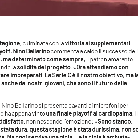
stagione
, culminata con la
vittoria ai supplementari
ayoff
,
Nino Ballarino
commenta a caldo il successo del
o, ma determinato come sempre
, il patron amaranto
endo la
solidità del progetto
. «
Ora attendiamo con
re impreparati. La Serie C è il nostro obiettivo, ma l
nche dai nostri giovani, che sono il futuro della
, Nino Ballarino si presenta davanti ai microfoni per
che ha appena vinto
una finale playoff al cardiopalma
. Il
ddisfatto
, non nasconde l’emozione: «
Sono stanco,
tata dura, questa stagione è stata durissima, non s
Ma oggi serviva una gioia… e la gioia è arrivata»
.