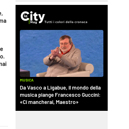
e,
 ma
se
o.
mai