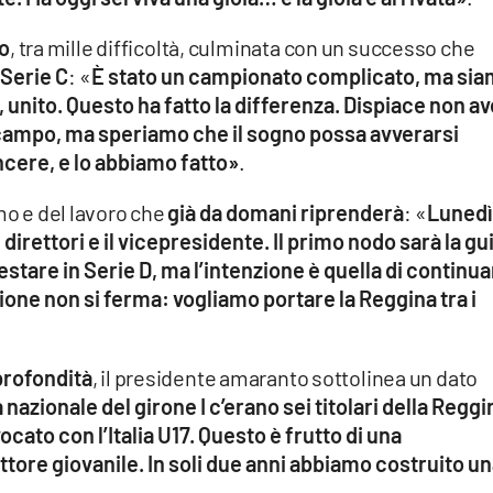
to
, tra mille difficoltà, culminata con un successo che
Serie C
: «
È stato un campionato complicato, ma si
, unito. Questo ha fatto la differenza. Dispiace non av
campo, ma speriamo che il sogno possa avverarsi
cere, e lo abbiamo fatto»
.
mo e del lavoro che
già da domani riprenderà
: «
Lunedì
 direttori e il vicepresidente. Il primo nodo sarà la gu
stare in Serie D, ma l’intenzione è quella di continu
ne non si ferma: vogliamo portare la Reggina tra i
 profondità
, il presidente amaranto sottolinea un dato
nazionale del girone I c’erano sei titolari della Reggi
ato con l’Italia U17. Questo è frutto di una
ettore giovanile. In soli due anni abbiamo costruito u