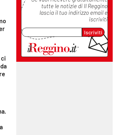
tutte le notizie di
Il Reggino
lascia il tuo indirizzo email e
iscriviti
amo
er
Iscriviti
 ci
ida
are
na.
na