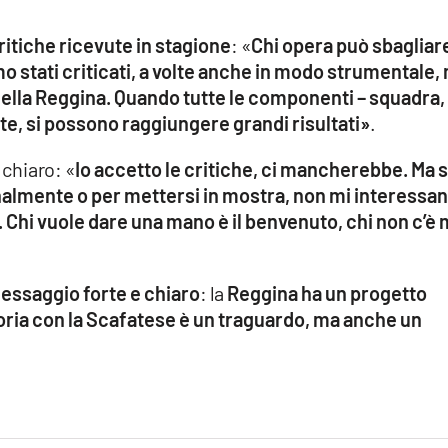
ritiche ricevute in stagione
: «
Chi opera può sbagliar
o stati criticati, a volte anche in modo strumentale,
ella Reggina. Quando tutte le componenti – squadra,
ite, si possono raggiungere grandi risultati»
.
 chiaro: «
Io accetto le critiche, ci mancherebbe. Ma 
almente o per mettersi in mostra, non mi interessan
. Chi vuole dare una mano è il benvenuto, chi non c’è 
messaggio forte e chiaro
: la
Reggina ha un progetto
toria con la Scafatese è un traguardo, ma anche un