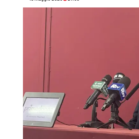
Eventi
Sport
Streaming
LaC TV
Lac Network
LaC OnAir
LaC
Network
lacplay.it
lactv.it