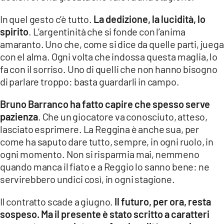
In quel gesto c’è tutto.
La dedizione, la lucidità, lo
spirito
. L’argentinità che si fonde con l’anima
amaranto. Uno che, come si dice da quelle parti, juega
con el alma. Ogni volta che indossa questa maglia, lo
fa con il sorriso. Uno di quelli che non hanno bisogno
di parlare troppo: basta guardarli in campo.
Bruno Barranco ha fatto capire che spesso serve
pazienza
. Che un giocatore va conosciuto, atteso,
lasciato esprimere. La Reggina è anche sua, per
come ha saputo dare tutto, sempre, in ogni ruolo, in
ogni momento. Non si risparmia mai, nemmeno
quando manca il fiato e a Reggio lo sanno bene: ne
servirebbero undici così, in ogni stagione.
Il contratto scade a giugno.
Il futuro, per ora, resta
sospeso. Ma il presente è stato scritto a caratteri