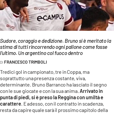
EVENTI
SPORT
Streaming
Sudore, coraggio e dedizione. Bruno si è meritato la
LAC TV
stima di tutti rincorrendo ogni pallone come fosse
LAC NETWORK
l’ultimo. Un argentino col fuoco dentro
FRANCESCO TRIMBOLI
LAC ONAIR
Tredici gol in campionato, tre in Coppa, ma
LaC
soprattutto una presenza costante, viva,
Network
determinante. Bruno Barranco ha lasciato il segno
LACPLAY.IT
con le sue giocate e con la sua anima.
Arrivato in
punta di piedi, si è preso la Reggina con umiltà e
LACTV.IT
carattere
. E adesso, con il contratto in scadenza,
resta da capire quale sarà il prossimo capitolo della
LACONAIR.IT