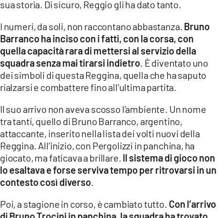
sua storia. Di sicuro, Reggio gli ha dato tanto.
LACITYMAG.IT
I numeri, da soli, non raccontano abbastanza.
Bruno
Barranco ha inciso con i fatti, con la corsa, con
ILREGGINO.IT
quella capacità rara di mettersi al servizio della
COSENZACHANNEL.IT
squadra senza mai tirarsi indietro
. È diventato uno
dei simboli di questa Reggina, quella che ha saputo
ILVIBONESE.IT
rialzarsi e combattere fino all’ultima partita.
CATANZAROCHANNEL.IT
Il suo arrivo non aveva scosso l’ambiente. Un nome
tra tanti, quello di Bruno Barranco, argentino,
LACAPITALENEWS.IT
attaccante, inserito nella lista dei volti nuovi della
Reggina. All’inizio, con Pergolizzi in panchina, ha
App
giocato, ma faticava a brillare.
Il sistema di gioco non
ANDROID
lo esaltava e forse serviva tempo per ritrovarsi in un
contesto così diverso
.
APPLE
Poi, a stagione in corso, è cambiato tutto.
Con l’arrivo
di Bruno Trocini in panchina, la squadra ha trovato