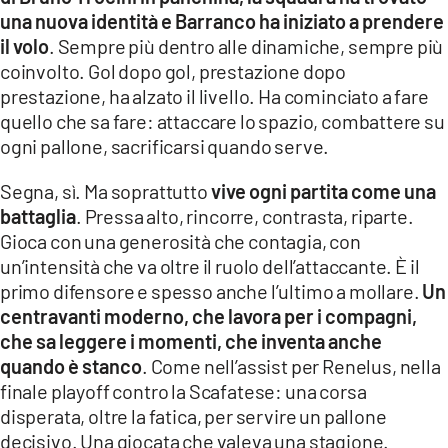
una nuova identità e Barranco ha iniziato a prendere
il volo
. Sempre più dentro alle dinamiche, sempre più
coinvolto. Gol dopo gol, prestazione dopo
prestazione, ha alzato il livello. Ha cominciato a fare
quello che sa fare: attaccare lo spazio, combattere su
ogni pallone, sacrificarsi quando serve.
Segna, sì. Ma soprattutto
vive ogni partita come una
battaglia
. Pressa alto, rincorre, contrasta, riparte.
Gioca con una generosità che contagia, con
un’intensità che va oltre il ruolo dell’attaccante. È il
primo difensore e spesso anche l’ultimo a mollare.
Un
centravanti moderno, che lavora per i compagni,
che sa leggere i momenti, che inventa anche
quando è stanco
. Come nell’assist per Renelus, nella
finale playoff contro la Scafatese: una corsa
disperata, oltre la fatica, per servire un pallone
decisivo. Una giocata che valeva una stagione.