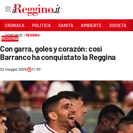
Vai
CRONACA
POLITICA
SANITÀ
AMBIENTE
SOCIETÀ
HOME PAGE
REGGINA
REGGINA
Sezioni
Con garra, goles y corazón: così
CRONACA
Barranco ha conquistato la Reggina
POLITICA
22 maggio 2025
11:30
SANITÀ
AMBIENTE
SOCIETÀ
CULTURA
ECONOMIA E LAVORO