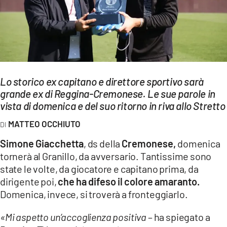
EVENTI
SPORT
Streaming
Lo storico ex capitano e direttore sportivo sarà
LAC TV
grande ex di Reggina-Cremonese. Le sue parole in
LAC NETWORK
vista di domenica e del suo ritorno in riva allo Stretto
MATTEO OCCHIUTO
LAC ONAIR
Simone Giacchetta
, ds della
Cremonese,
domenica
LaC
tornerà al Granillo, da avversario. Tantissime sono
Network
state le volte, da giocatore e capitano prima, da
LACPLAY.IT
dirigente poi,
che ha difeso il colore amaranto.
Domenica, invece, si troverà a fronteggiarlo.
LACTV.IT
«Mi aspetto un’accoglienza positiva
– ha spiegato a
LACONAIR.IT