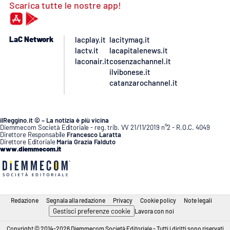
Scarica tutte le nostre app!
LaC Network
lacplay.it
lacitymag.it
lactv.it
lacapitalenews.it
laconair.it
cosenzachannel.it
ilvibonese.it
catanzarochannel.it
ilReggino.it © – La notizia è più vicina
Diemmecom Società Editoriale - reg. trib. VV 21/11/2019 n°2 - R.O.C. 4049
Direttore Responsabile
Francesco Laratta
Direttore Editoriale
Maria Grazia Falduto
www.diemmecom.it
Redazione
Segnala alla redazione
Privacy
Cookie policy
Note legali
Gestisci preferenze cookie
Lavora con noi
Copyright © 2014-2026 Diemmecom Società Editoriale - Tutti i diritti sono riservati