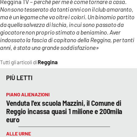
Reggina TV –
perché per me è come tornare a casa.
Non sono tesserato da tanti anni con il club amaranto,
LACITYMAG.IT
ma è un legame che va oltre i colori. Un binomio partito
da quella salvezza di Ischia, in cui sono passato da
ILREGGINO.IT
giocatore non proprio stimato a beniamino. Aver
COSENZACHANNEL.IT
indossato la fascia di capitano della Reggina, per tanti
anni, è stata una grande soddisfazione»
ILVIBONESE.IT
Reggina
Tutti gli articoli di
CATANZAROCHANNEL.IT
LACAPITALENEWS.IT
PIÙ LETTI
PIANO ALIENAZIONI
App
Venduta l'ex scuola Mazzini, il Comune di
ANDROID
Reggio incassa quasi 1 milione e 200mila
euro
APPLE
ALLE URNE