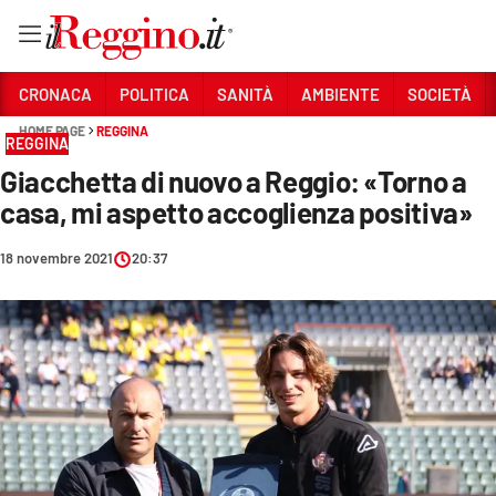
Vai
CRONACA
POLITICA
SANITÀ
AMBIENTE
SOCIETÀ
HOME PAGE
REGGINA
REGGINA
Sezioni
Giacchetta di nuovo a Reggio: «Torno a
CRONACA
casa, mi aspetto accoglienza positiva»
POLITICA
18 novembre 2021
20:37
SANITÀ
AMBIENTE
SOCIETÀ
CULTURA
ECONOMIA E LAVORO