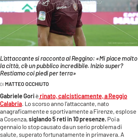
EVENTI
SPORT
Streaming
LAC TV
L’attaccante si racconta al Reggino: «Mi piace molto
LAC NETWORK
la città, c’è un pubblico incredibile. Inizio super?
Restiamo coi piedi per terra»
LAC ONAIR
MATTEO OCCHIUTO
LaC
Gabriele Gori
è
rinato, calcisticamente, a Reggio
Network
Calabria
. Lo scorso anno l’attaccante, nato
LACPLAY.IT
anagraficamente e sportivamente a Firenze, esplose
a Cosenza,
siglando 5 reti in 10 presenze.
Poi a
LACTV.IT
gennaio lo stop causato da un serio problema di
salute, superato fortunatamente in primavera. A
LACONAIR.IT