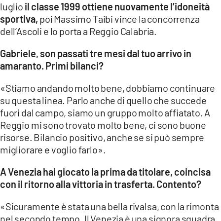
luglio
il classe 1999 ottiene nuovamente l’idoneità
LACITYMAG.IT
sportiva,
poi Massimo Taibi vince la concorrenza
dell’Ascoli e lo porta a Reggio Calabria.
ILREGGINO.IT
Gabriele, son passati tre mesi dal tuo arrivo in
COSENZACHANNEL.IT
amaranto. Primi bilanci?
ILVIBONESE.IT
«Stiamo andando molto bene, dobbiamo continuare
su questa linea. Parlo anche di quello che succede
CATANZAROCHANNEL.IT
fuori dal campo, siamo un gruppo molto affiatato. A
LACAPITALENEWS.IT
Reggio mi sono trovato molto bene, ci sono buone
risorse. Bilancio positivo, anche se si può sempre
migliorare e voglio farlo».
App
ANDROID
A Venezia hai giocato la prima da titolare, coincisa
con il ritorno alla vittoria in trasferta. Contento?
APPLE
«Sicuramente è stata una bella rivalsa, con la rimonta
nel secondo tempo. Il Venezia è una signora squadra,