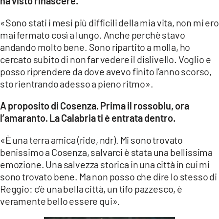
ha visto rinascere.
«Sono stati i mesi più difficili della mia vita, non mi ero
mai fermato così a lungo. Anche perchè stavo
andando molto bene. Sono ripartito a molla, ho
cercato subito di non far vedere il dislivello. Voglio e
posso riprendere da dove avevo finito l’anno scorso,
sto rientrando adesso a pieno ritmo».
A proposito di Cosenza. Prima il rossoblu, ora
l’amaranto. La Calabria ti è entrata dentro.
«È una terra amica (ride, ndr). Mi sono trovato
benissimo a Cosenza, salvarci è stata una bellissima
emozione. Una salvezza storica in una città in cui mi
sono trovato bene. Ma non posso che dire lo stesso di
Reggio: c’è una bella città, un tifo pazzesco, è
veramente bello essere qui».