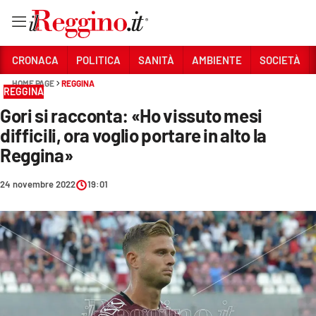
Vai
CRONACA
POLITICA
SANITÀ
AMBIENTE
SOCIETÀ
HOME PAGE
REGGINA
REGGINA
Sezioni
Gori si racconta: «Ho vissuto mesi
CRONACA
difficili, ora voglio portare in alto la
POLITICA
Reggina»
SANITÀ
24 novembre 2022
19:01
AMBIENTE
SOCIETÀ
CULTURA
ECONOMIA E LAVORO