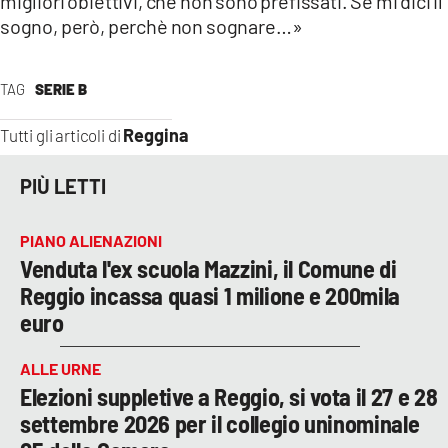
migliori obiettivi, che non sono prefissati. Se mi dici il
sogno, però, perchè non sognare…»
TAG
SERIE B
Reggina
Tutti gli articoli di
PIÙ LETTI
PIANO ALIENAZIONI
Venduta l'ex scuola Mazzini, il Comune di
Reggio incassa quasi 1 milione e 200mila
euro
ALLE URNE
Elezioni suppletive a Reggio, si vota il 27 e 28
settembre 2026 per il collegio uninominale