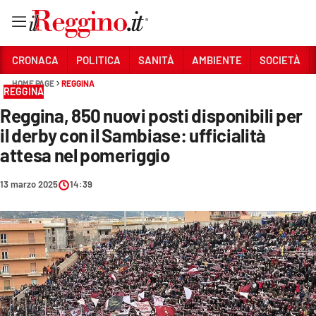
Vai
CRONACA
POLITICA
SANITÀ
AMBIENTE
SOCIETÀ
HOME PAGE
REGGINA
REGGINA
Sezioni
Reggina, 850 nuovi posti disponibili per
CRONACA
il derby con il Sambiase: ufficialità
POLITICA
attesa nel pomeriggio
SANITÀ
13 marzo 2025
14:39
AMBIENTE
SOCIETÀ
CULTURA
ECONOMIA E LAVORO