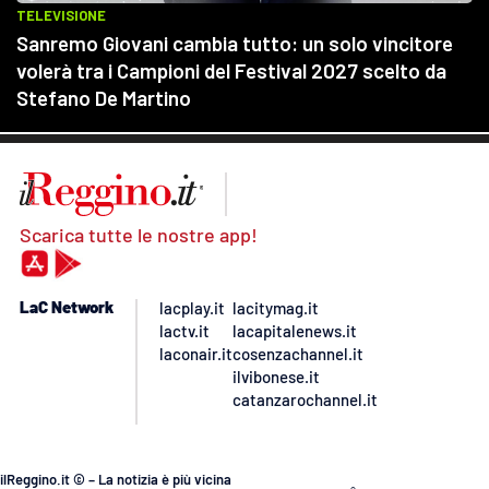
Scarica tutte le nostre app!
LaC Network
lacplay.it
lacitymag.it
lactv.it
lacapitalenews.it
laconair.it
cosenzachannel.it
ilvibonese.it
catanzarochannel.it
ilReggino.it © – La notizia è più vicina