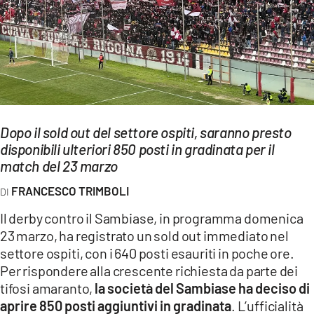
EVENTI
SPORT
Streaming
LAC TV
Dopo il sold out del settore ospiti, saranno presto
LAC NETWORK
disponibili ulteriori 850 posti in gradinata per il
match del 23 marzo
LAC ONAIR
FRANCESCO TRIMBOLI
LaC
Il derby contro il Sambiase, in programma domenica
Network
23 marzo, ha registrato un sold out immediato nel
LACPLAY.IT
settore ospiti, con i 640 posti esauriti in poche ore.
Per rispondere alla crescente richiesta da parte dei
LACTV.IT
tifosi amaranto,
la società del Sambiase ha deciso di
aprire 850 posti aggiuntivi in gradinata
. L’ufficialità
LACONAIR.IT