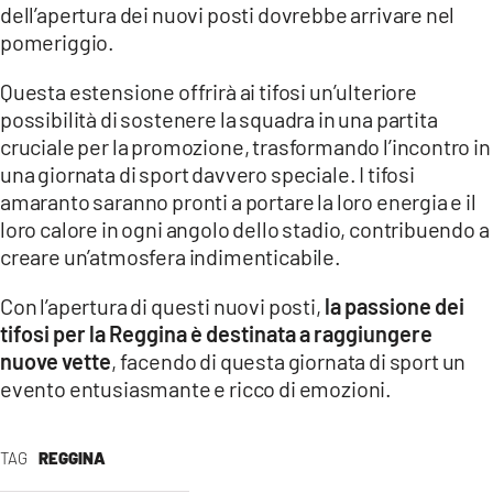
dell’apertura dei nuovi posti dovrebbe arrivare nel
LACITYMAG.IT
pomeriggio.
ILREGGINO.IT
Questa estensione offrirà ai tifosi un’ulteriore
possibilità di sostenere la squadra in una partita
COSENZACHANNEL.IT
cruciale per la promozione, trasformando l’incontro in
una giornata di sport davvero speciale. I tifosi
ILVIBONESE.IT
amaranto saranno pronti a portare la loro energia e il
loro calore in ogni angolo dello stadio, contribuendo a
CATANZAROCHANNEL.IT
creare un’atmosfera indimenticabile.
LACAPITALENEWS.IT
Con l’apertura di questi nuovi posti,
la passione dei
tifosi per la Reggina è destinata a raggiungere
App
nuove vette
, facendo di questa giornata di sport un
ANDROID
evento entusiasmante e ricco di emozioni.
APPLE
TAG
REGGINA