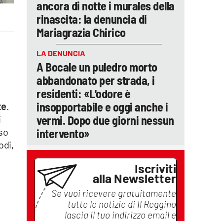
ancora di notte i murales della
rinascita: la denuncia di
Mariagrazia Chirico
LA DENUNCIA
A Bocale un puledro morto
abbandonato per strada, i
residenti: «L'odore è
insopportabile e oggi anche i
te
.
vermi. Dopo due giorni nessun
i
nso
intervento»
odi,
Iscriviti
alla Newsletter
Se vuoi ricevere gratuitamente
o
tutte le notizie di
Il Reggino
lascia il tuo indirizzo email e