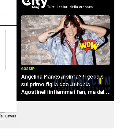
lacplay.it
lacitymag.it
lactv.it
lacapitalenews.it
laconair.it
cosenzachannel.it
ilvibonese.it
catanzarochannel.it
ie
Lavora con noi