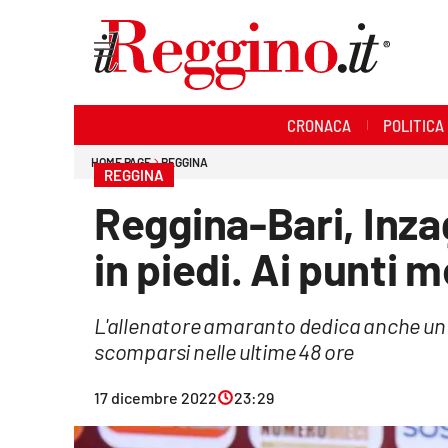
Sezioni
CRONACA
POLITICA
Cronaca
HOME PAGE
REGGINA
REGGINA
Politica
Reggina-Bari, Inza
Sanità
in piedi. Ai punti 
Ambiente
L'allenatore amaranto dedica anche un p
Società
scomparsi nelle ultime 48 ore
Cultura
17 dicembre 2022
23:29
Economia e lavoro