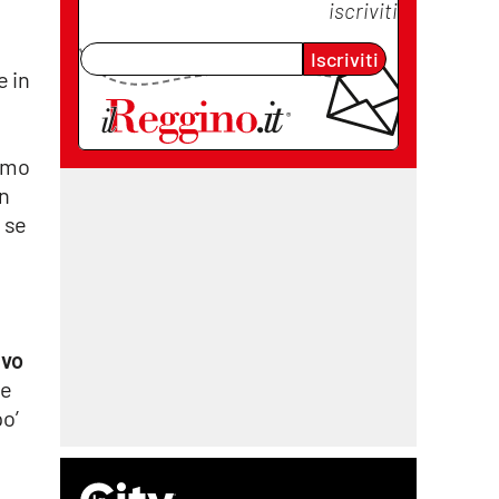
iscriviti
Iscriviti
e in
amo
in
 se
evo
ie
po’