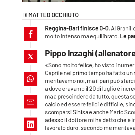
laconair.it
MATTEO OCCHIUTO
lacitymag.it
Reggina-Bari finisce 0-0.
Al Granil
molto intenso ma equilibrato.
Le pa
ilreggino.it
Pippo Inzaghi (allenator
cosenzachannel.it
«Sono molto felice, ho visto i numeri
ilvibonese.it
Caprile nel primo tempo ha fatto un m
meritavamo noi, ma il pari può starc
catanzarochannel.it
a dove eravamo il 20 di luglio è incr
lacapitalenews.it
ma a prescindere da tutto, questa sq
calcio ed essere felici è difficile,
scomparsi Sinisa e anche Mario Sco
App
adesso il dottore mi ha detto che è i
Android
lavorato duro, secondo me meritava