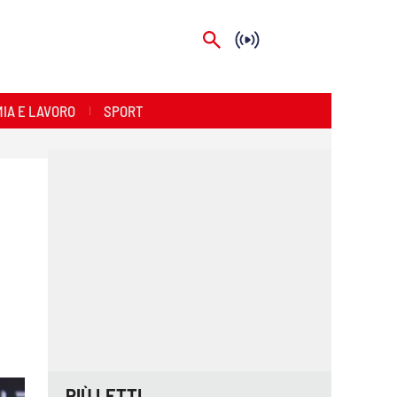
IA E LAVORO
SPORT
PIÙ LETTI