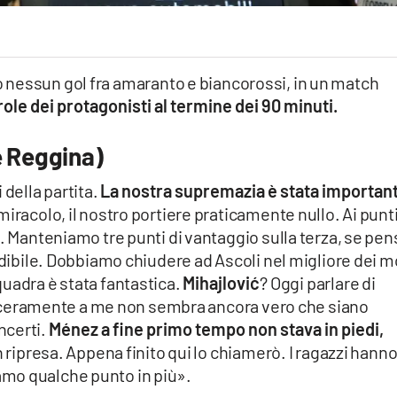
lo nessun gol fra amaranto e biancorossi, in un match
role dei protagonisti al termine dei 90 minuti.
e Reggina)
 della partita.
La nostra supremazia è stata importan
iracolo, il nostro portiere praticamente nullo. Ai punt
i. Manteniamo tre punti di vantaggio sulla terza, se pe
edibile. Dobbiamo chiudere ad Ascoli nel migliore dei m
uadra è stata fantastica.
Mihajlović
? Oggi parlare di
 sinceramente a me non sembra ancora vero che siano
ncerti.
Ménez a fine primo tempo non stava in piedi,
n ripresa. Appena finito qui lo chiamerò. I ragazzi hann
mo qualche punto in più».