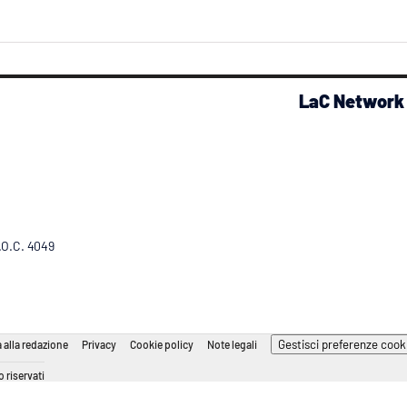
LaC Network
R.O.C. 4049
Gestisci preferenze cook
 alla redazione
Privacy
Cookie policy
Note legali
 riservati