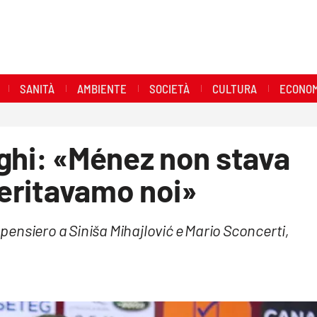
SANITÀ
AMBIENTE
SOCIETÀ
CULTURA
ECONOM
ghi: «Ménez non stava
meritavamo noi»
ensiero a Siniša Mihajlović e Mario Sconcerti,