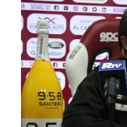
Eventi
Sport
Streaming
LaC TV
Lac Network
LaC OnAir
LaC
Network
lacplay.it
lactv.it