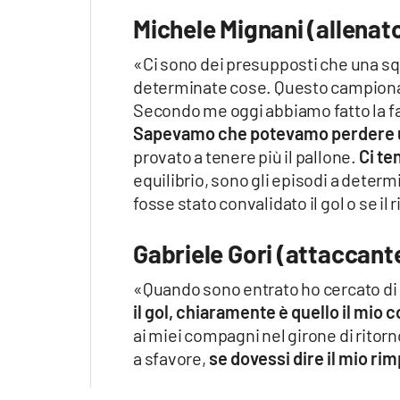
Apple
Michele Mignani (allenato
«Ci sono dei presupposti che una sq
determinate cose. Questo campionato,
Vai
Secondo me oggi abbiamo fatto la fa
Sapevamo che potevamo perdere un 
provato a tenere più il pallone.
Ci te
equilibrio, sono gli episodi a deter
fosse stato convalidato il gol o se i
Gabriele Gori (attaccant
«Quando sono entrato ho cercato di a
il gol, chiaramente è quello il mio 
ai miei compagni nel girone di ritorn
a sfavore,
se dovessi dire il mio rim