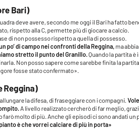
re Bari)
uadra deve avere, secondo me oggi il Bari ha fatto ben
 rispetto alla C, permette più di giocare a calcio.
se di non possesso rispetto a quella di possesso.
po’ di campo nei confronti della Reggina,
ma abbi
niamo stretto il punto del Granillo.
Quando la partita è 
minarla. Non posso sapere come sarebbe finita la partita
l rigore fosse stato confermato».
e Reggina)
llungare la difesa, di fraseggiare con i compagni.
Vol
compito.
A livello realizzato cercherò di far meglio, graz
o farò molto di più. Anche gli episodi ci sono andati un 
pianto è che vorrei calciare di più in porta»