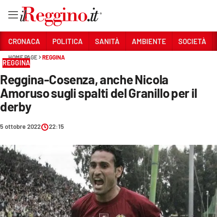
Vai
CRONACA
POLITICA
SANITÀ
AMBIENTE
SOCIETÀ
HOME PAGE
REGGINA
REGGINA
Sezioni
Reggina-Cosenza, anche Nicola
CRONACA
Amoruso sugli spalti del Granillo per il
POLITICA
derby
SANITÀ
5 ottobre 2022
22:15
AMBIENTE
SOCIETÀ
CULTURA
ECONOMIA E LAVORO