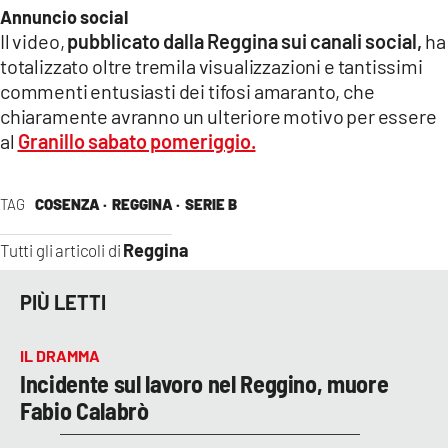
Annuncio social
LACITYMAG.IT
Il video,
pubblicato dalla Reggina sui canali social,
ha
totalizzato oltre tremila visualizzazioni e tantissimi
ILREGGINO.IT
commenti entusiasti dei tifosi amaranto, che
chiaramente avranno un ulteriore motivo per essere
COSENZACHANNEL.IT
al
Granillo sabato pomeriggio.
ILVIBONESE.IT
TAG
COSENZA ·
REGGINA ·
SERIE B
CATANZAROCHANNEL.IT
Reggina
LACAPITALENEWS.IT
Tutti gli articoli di
PIÙ LETTI
App
ANDROID
IL DRAMMA
Incidente sul lavoro nel Reggino, muore
APPLE
Fabio Calabrò