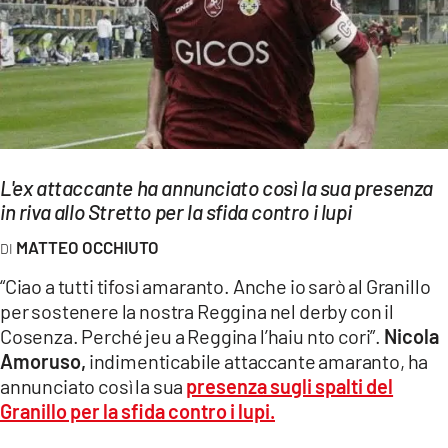
EVENTI
SPORT
Streaming
LAC TV
L'ex attaccante ha annunciato così la sua presenza
LAC NETWORK
in riva allo Stretto per la sfida contro i lupi
LAC ONAIR
MATTEO OCCHIUTO
“Ciao a tutti tifosi amaranto. Anche io sarò al Granillo
LaC
per sostenere la nostra Reggina nel derby con il
Network
Cosenza. Perché jeu a Reggina l’haiu nto cori”.
Nicola
LACPLAY.IT
Amoruso,
indimenticabile attaccante amaranto, ha
annunciato così la sua
presenza sugli spalti del
LACTV.IT
Granillo per la sfida contro i lupi.
LACONAIR.IT