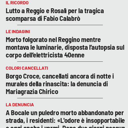
IL RICORDO
Lutto a Reggio e Rosalì per la tragica
scomparsa di Fabio Calabrò
LE INDAGINI
Morto folgorato nel Reggino mentre
montava le luminarie, disposta l’autopsia sul
corpo dell’elettricista 40enne
COLORI CANCELLATI
Borgo Croce, cancellati ancora di notte i
murales della rinascita: la denuncia di
Mariagrazia Chirico
LA DENUNCIA
A Bocale un puledro morto abbandonato per
strada, i residenti: «L'odore è insopportabile
e oggi anche i vermi. Dopo due giorni nessun