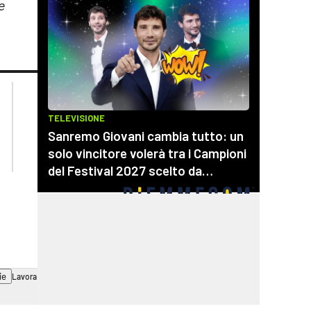
e
lacplay.it
lacitymag.it
lactv.it
lacapitalenews.it
laconair.it
cosenzachannel.it
ilvibonese.it
catanzarochannel.it
ie
Lavora con noi