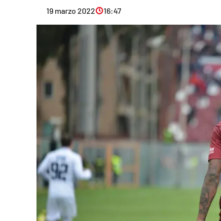
Eventi
19 marzo 2022
16:47
Sport
Streaming
LaC TV
Lac Network
LaC OnAir
LaC
Network
lacplay.it
lactv.it