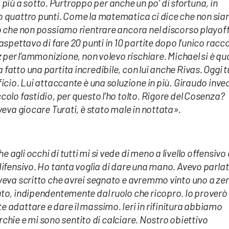
ù a sotto. Purtroppo per anche un po’ di sfortuna, in
o quattro punti. Come la matematica ci dice che non si
o che non possiamo rientrare ancora nel discorso playoff.
aspettavo di fare 20 punti in 10 partite dopo l’unico racc
z per l’ammonizione, non volevo rischiare. Michael si è qu
atto una partita incredibile, con lui anche Rivas. Oggi t
icio. Lui attaccante è una soluzione in più
.
Giraudo inve
olo fastidio, per questo l’ho tolto. Rigore del Cosenza?
veva giocare Turati, è stato male in nottata».
agli occhi di tutti mi si vede di meno a livello offensivo 
difensivo. Ho tanta voglia di dare una mano. Avevo parla
veva scritto che avrei segnato e avremmo vinto uno a zer
to, indipendentemente dal ruolo che ricopro. Io proverò
 adattare e dare il massimo. Ieri in rifinitura abbiamo
rarchie e mi sono sentito di calciare. Nostro obiettivo