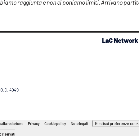
bbiamo raggiunta e non ci poniamo limiti. Arrivano partit
LaC Network
R.O.C. 4049
Gestisci preferenze cook
 alla redazione
Privacy
Cookie policy
Note legali
 riservati