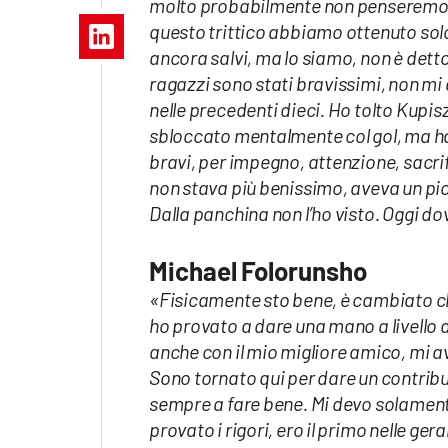
molto probabilmente non penseremo pi
Apple
questo trittico abbiamo ottenuto sol
ancora salvi, ma lo siamo, non è dett
ragazzi sono stati bravissimi, non mi 
nelle precedenti dieci. Ho tolto Kupis
Vai
sbloccato mentalmente col gol, ma ha f
bravi, per impegno, attenzione, sacrif
non stava più benissimo, aveva un picc
Dalla panchina non l’ho visto. Oggi do
Michael Folorunsho
«Fisicamente sto bene, è cambiato che 
ho provato a dare una mano a livello 
anche con il mio migliore amico, mi a
Sono tornato qui per dare un contribu
sempre a fare bene. Mi devo solamente
provato i rigori, ero il primo nelle ge