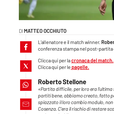
laconair.it
lacitymag.it
MATTEO OCCHIUTO
ilreggino.it
L’allenatore e il match winner.
Rober
cosenzachannel.it
conferenza stampa nel post-partita 
ilvibonese.it
Clicca qui per la
cronaca del match.
Clicca qui per le
pagelle.
catanzarochannel.it
lacapitalenews.it
Roberto Stellone
«Partita difficile, per loro era l’ul
partiti bene, abbiamo creato, fatto p
App
spiazzato il loro cambio modulo, non s
Android
Cosenza. C’era il rischio di restare s