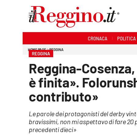
Sezioni
CRONACA
POLITICA
Cronaca
HOME PAGE
REGGINA
REGGINA
Politica
Reggina-Cosenza, S
Sanità
è finita». Foloruns
Ambiente
contributo»
Società
Le parole dei protagonisti del derby vint
Cultura
bravissimi, non mi aspettavo di fare 20 p
precedenti dieci»
Economia e lavoro