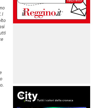
amo
 I
olto
asi
utti
ce
e
to
o.