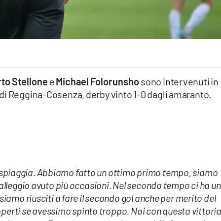
to Stellone
e
Michael Folorunsho
sono intervenuti in
di Reggina-Cosenza, derby vinto 1-0 dagli amaranto.
tima spiaggia. Abbiamo fatto un ottimo primo tempo, siamo
alleggio avuto più occasioni. Nel secondo tempo ci ha un
iamo riusciti a fare il secondo gol anche per merito del
coperti se avessimo spinto troppo. Noi con questa vittori