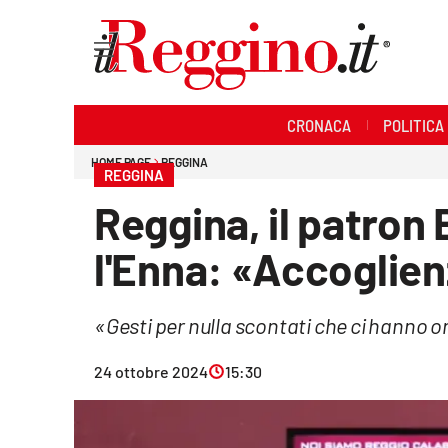
Sezioni
CRONACA
POLITICA
Cronaca
HOME PAGE
REGGINA
REGGINA
Politica
Reggina, il patron 
Sanità
l'Enna: «Accoglien
Ambiente
«Gesti per nulla scontati che ci hanno
Società
24 ottobre 2024
15:30
Cultura
Economia e lavoro