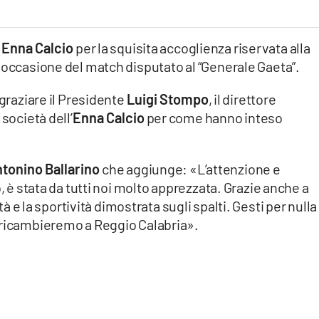
à
Enna Calcio
per la squisita accoglienza riservata alla
 occasione del match disputato al “Generale Gaeta”.
ngraziare il Presidente
Luigi Stompo
, il direttore
a società dell’
Enna Calcio
per come hanno inteso
tonino Ballarino
che aggiunge: «L’attenzione e
b, è stata da tutti noi molto apprezzata. Grazie anche a
ltà e la sportività dimostrata sugli spalti. Gesti per nulla
 ricambieremo a Reggio Calabria».