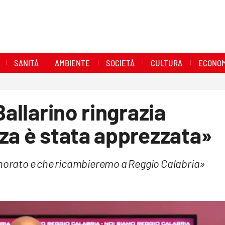
SANITÀ
AMBIENTE
SOCIETÀ
CULTURA
ECONOM
Ballarino ringrazia
za è stata apprezzata»
 onorato e che ricambieremo a Reggio Calabria»