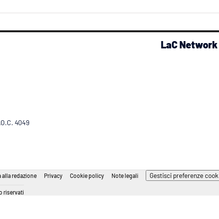
LaC Network
R.O.C. 4049
Gestisci preferenze cook
 alla redazione
Privacy
Cookie policy
Note legali
 riservati