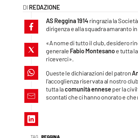
REDAZIONE
laconair.it
AS Reggina 1914
ringrazia la Societ
lacitymag.it
dirigenza e alla squadra amaranto in
ilreggino.it
«A nome di tutto il club, desidero ri
generale
Fabio Montesano
e tutta l
cosenzachannel.it
riceverci».
ilvibonese.it
Queste le dichiarazioni del patron
An
l’accoglienza riservata al nostro clu
catanzarochannel.it
tutta la
comunità ennese
per la civi
scontati che ci hanno onorato e che
lacapitalenews.it
App
Android
TAG
REGGINA