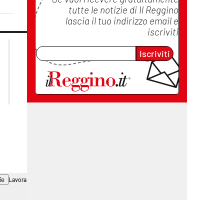
tutte le notizie di
Il Reggino
lascia il tuo indirizzo email e
iscriviti
lacplay.it
lacitymag.it
Iscriviti
lactv.it
lacapitalenews.it
laconair.it
cosenzachannel.it
ilvibonese.it
catanzarochannel.it
ie
Lavora con noi