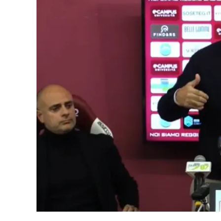
Eventi
Sport
Streaming
LaC TV
Lac Network
LaC OnAir
LaC
Network
lacplay.it
lactv.it