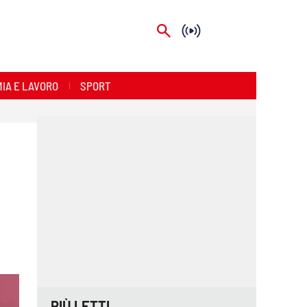
IA E LAVORO
SPORT
PIÙ LETTI