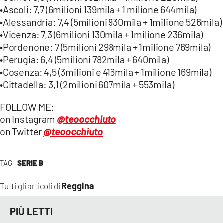
•Ascoli: 7,7 (6milioni 139mila + 1 milione 644mila)
•Alessandria: 7,4 (5milioni 930mila + 1milione 526mila)
•Vicenza: 7,3 (6milioni 130mila + 1milione 236mila)
•Pordenone: 7 (5milioni 298mila + 1milione 769mila)
•Perugia: 6,4 (5milioni 782mila + 640mila)
•Cosenza: 4,5 (3milioni e 416mila + 1milione 169mila)
•Cittadella: 3,1 (2milioni 607mila + 553mila)
FOLLOW ME:
on Instagram
@teoocchiuto
on Twitter
@teoocchiuto
TAG
SERIE B
Reggina
Tutti gli articoli di
PIÙ LETTI