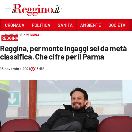
Vai
CRONACA
POLITICA
SANITÀ
AMBIENTE
SOCIETÀ
HOME PAGE
REGGINA
REGGINA
Sezioni
Reggina, per monte ingaggi sei da metà
CRONACA
classifica. Che cifre per il Parma
POLITICA
16 novembre 2021
13:52
SANITÀ
AMBIENTE
SOCIETÀ
CULTURA
ECONOMIA E LAVORO