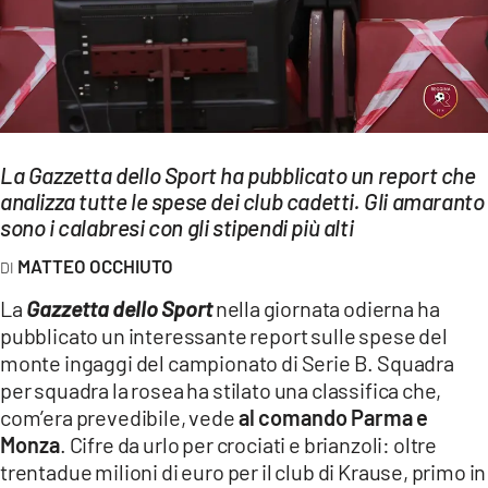
EVENTI
SPORT
Streaming
La Gazzetta dello Sport ha pubblicato un report che
LAC TV
analizza tutte le spese dei club cadetti. Gli amaranto
LAC NETWORK
sono i calabresi con gli stipendi più alti
MATTEO OCCHIUTO
LAC ONAIR
La
Gazzetta dello Sport
nella giornata odierna ha
LaC
pubblicato un interessante report sulle spese del
Network
monte ingaggi del campionato di Serie B. Squadra
LACPLAY.IT
per squadra la rosea ha stilato una classifica che,
com’era prevedibile, vede
al comando Parma e
LACTV.IT
Monza
. Cifre da urlo per crociati e brianzoli: oltre
trentadue milioni di euro per il club di Krause, primo in
LACONAIR.IT