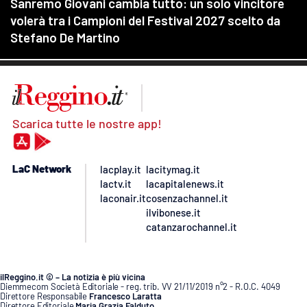
Scarica tutte le nostre app!
LaC Network
lacplay.it
lacitymag.it
lactv.it
lacapitalenews.it
laconair.it
cosenzachannel.it
ilvibonese.it
catanzarochannel.it
ilReggino.it © – La notizia è più vicina
Diemmecom Società Editoriale - reg. trib. VV 21/11/2019 n°2 - R.O.C. 4049
Direttore Responsabile
Francesco Laratta
Direttore Editoriale
Maria Grazia Falduto