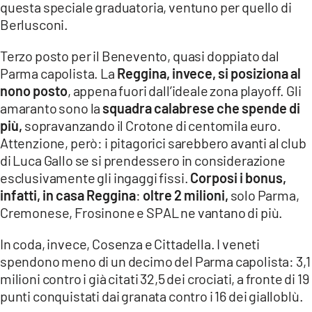
questa speciale graduatoria, ventuno per quello di
Berlusconi.
LACITYMAG.IT
Terzo posto per il Benevento, quasi doppiato dal
ILREGGINO.IT
Parma capolista. La
Reggina, invece, si posiziona al
COSENZACHANNEL.IT
nono posto
, appena fuori dall’ideale zona playoff. Gli
amaranto sono la
squadra calabrese che spende di
ILVIBONESE.IT
più,
sopravanzando il Crotone di centomila euro.
Attenzione, però: i pitagorici sarebbero avanti al club
CATANZAROCHANNEL.IT
di Luca Gallo se si prendessero in considerazione
LACAPITALENEWS.IT
esclusivamente gli ingaggi fissi.
Corposi i bonus,
infatti, in casa Reggina
:
oltre 2 milioni,
solo Parma,
Cremonese, Frosinone e SPAL ne vantano di più.
App
ANDROID
In coda, invece, Cosenza e Cittadella. I veneti
spendono meno di un decimo del Parma capolista: 3,1
APPLE
milioni contro i già citati 32,5 dei crociati, a fronte di 19
punti conquistati dai granata contro i 16 dei gialloblù.