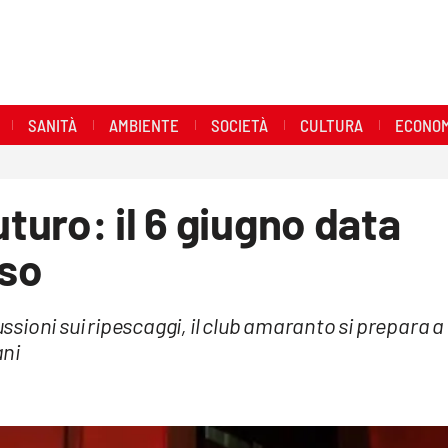
SANITÀ
AMBIENTE
SOCIETÀ
CULTURA
ECONOM
uturo: il 6 giugno data
sso
sioni sui ripescaggi, il club amaranto si prepara a
ani