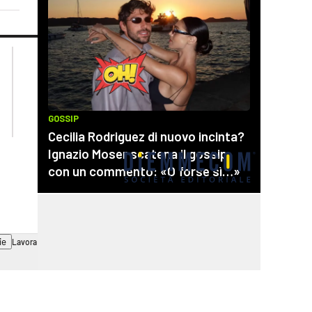
lacplay.it
lacitymag.it
lactv.it
lacapitalenews.it
laconair.it
cosenzachannel.it
ilvibonese.it
catanzarochannel.it
ie
Lavora con noi