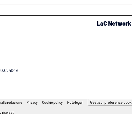
LaC Network
R.O.C. 4049
Gestisci preferenze cook
 alla redazione
Privacy
Cookie policy
Note legali
 riservati