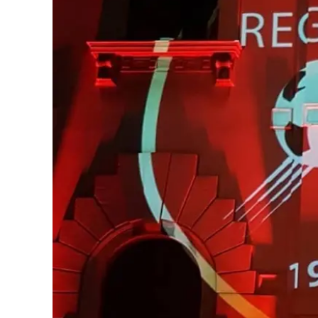
Eventi
Sport
Streaming
LaC TV
Lac Network
LaC OnAir
LaC
Network
lacplay.it
lactv.it