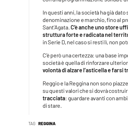
Apple
In questi anni, la società ha già dato
denominazione e marchio, fino al pro
Sant’Agata.
C’è anche uno store uffi
Vai
struttura forte e radicata nel territ
in Serie D, nel caso si resti lì, non po
C’è però una certezza: una base import
società è quella di rinforzare ulteri
volontà di alzare l’asticella e farsi t
Reggio e la Reggina non sono piazze 
su questi valori che si dovrà costruir
tracciata
: guardare avanti con ambi
di stare.
TAG
REGGINA