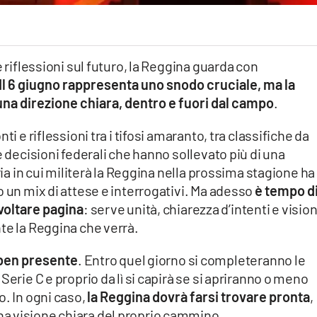
e riflessioni sul futuro, la Reggina guarda con
Il 6 giugno rappresenta uno snodo cruciale, ma la
una direzione chiara, dentro e fuori dal campo
.
i e riflessioni tra i tifosi amaranto, tra classifiche da
e decisioni federali che hanno sollevato più di una
ria in cui militerà la Reggina nella prossima stagione ha
o un mix di attese e interrogativi. Ma adesso
è tempo d
 voltare pagina
: serve unità, chiarezza d’intenti e visio
te la Reggina che verrà.
 ben presente
. Entro quel giorno si completeranno le
Serie C e proprio da lì si capirà se si apriranno o meno
o. In ogni caso,
la Reggina dovrà farsi trovare pronta
,
a visione chiara del proprio cammino.