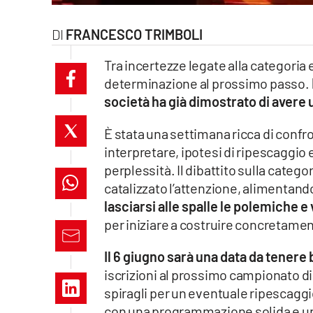
laconair.it
FRANCESCO TRIMBOLI
lacitymag.it
Tra incertezze legate alla categoria 
determinazione al prossimo passo.
ilreggino.it
società ha già dimostrato di avere 
cosenzachannel.it
È stata una settimana ricca di confront
interpretare, ipotesi di ripescaggio 
ilvibonese.it
perplessità. Il dibattito sulla catego
catanzarochannel.it
catalizzato l’attenzione, alimentand
lasciarsi alle spalle le polemiche e
lacapitalenews.it
per iniziare a costruire concretamen
Il 6 giugno sarà una data da tenere
App
iscrizioni al prossimo campionato di 
Android
spiragli per un eventuale ripescaggi
con una programmazione solida e un