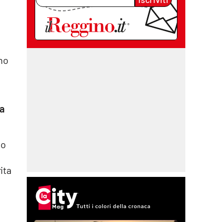
nno
la
io
ita