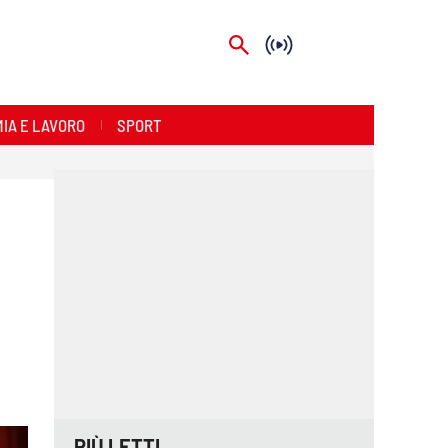
IA E LAVORO
SPORT
PIÙ LETTI