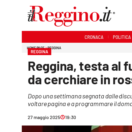
Sezioni
CRONACA
POLITICA
Cronaca
HOME PAGE
REGGINA
REGGINA
Politica
Reggina, testa al f
Sanità
da cerchiare in ro
Ambiente
Dopo una settimana segnata dalle discus
Società
voltare pagina e a programmare il dom
Cultura
27 maggio 2025
19:30
Economia e lavoro