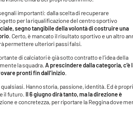
 segnali importanti: dalla scelta di recuperare
getto per la riqualificazione del centro sportivo
ciale, segno tangibile della volontà di costruire una
orio
. Certo, è mancato il risultato sportivo e un altro a
trà permettere ulteriori passi falsi.
ante di calciatori è già sotto contratto e l’idea della
ormente la squadra.
A prescindere dalla categoria, c’è 
rovare pronti fin dall’inizio
.
qualsiasi. Hanno storia, passione, identità. Ed è propr
e il futuro.
Il 6 giugno dirà tanto, ma la direzione è
zione e concretezza, per riportare la Reggina dove mer