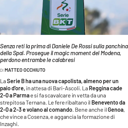
EVENTI
SPORT
Streaming
Senza reti la prima di Daniele De Rossi sulla panchina
LAC TV
della Spal. Prosegue il magic moment del Modena,
LAC NETWORK
perdono entrambe le calabresi
MATTEO OCCHIUTO
LAC ONAIR
La
Serie B ha una nuova capolista, almeno per un
LaC
paio d’ore,
in attesa di Bari-Ascoli. La
Reggina cade
Network
2-0 a Parma
e si fa scavalcare in vetta da una
LACPLAY.IT
strepitosa Ternana. Le fere ribaltano il
Benevento da
2-0 a 2-3 e volano al comando
. Bene anche il
Genoa
,
LACTV.IT
che vince a Cosenza, e aggancia la formazione di
Inzaghi.
LACONAIR.IT