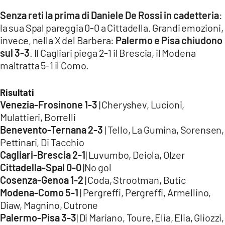
Senza reti la prima di Daniele De Rossi in cadetteria
:
LACITYMAG.IT
la sua Spal pareggia 0-0 a Cittadella. Grandi emozioni,
invece, nella X del Barbera:
Palermo e Pisa chiudono
ILREGGINO.IT
sul 3-3
. Il Cagliari piega 2-1 il Brescia, il Modena
COSENZACHANNEL.IT
maltratta 5-1 il Como.
ILVIBONESE.IT
Risultati
Venezia-Frosinone 1-3
| Cheryshev, Lucioni,
CATANZAROCHANNEL.IT
Mulattieri, Borrelli
LACAPITALENEWS.IT
Benevento-Ternana 2-3
| Tello, La Gumina, Sorensen,
Pettinari, Di Tacchio
Cagliari-Brescia 2-1
| Luvumbo, Deiola, Olzer
App
Cittadella-Spal 0-0
|No gol
ANDROID
Cosenza-Genoa 1-2
| Coda, Strootman, Butic
Modena-Como 5-1
| Pergreffi, Pergreffi, Armellino,
APPLE
Diaw, Magnino, Cutrone
Palermo-Pisa 3-3
| Di Mariano, Toure, Elia, Elia, Gliozzi,