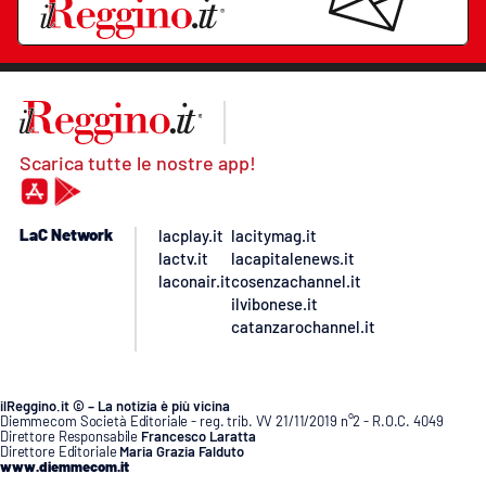
Scarica tutte le nostre app!
LaC Network
lacplay.it
lacitymag.it
lactv.it
lacapitalenews.it
laconair.it
cosenzachannel.it
ilvibonese.it
catanzarochannel.it
ilReggino.it © – La notizia è più vicina
Diemmecom Società Editoriale - reg. trib. VV 21/11/2019 n°2 - R.O.C. 4049
Direttore Responsabile
Francesco Laratta
Direttore Editoriale
Maria Grazia Falduto
www.diemmecom.it