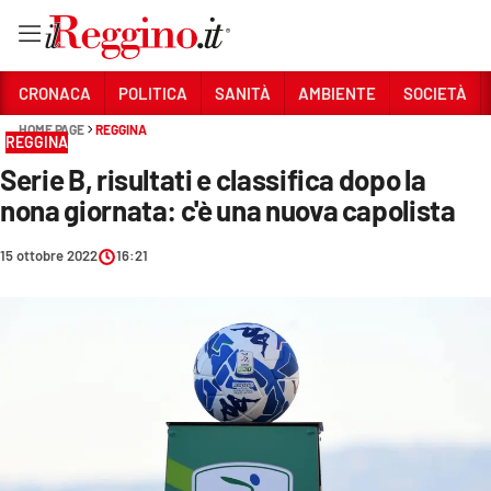
Vai
CRONACA
POLITICA
SANITÀ
AMBIENTE
SOCIETÀ
HOME PAGE
REGGINA
REGGINA
Sezioni
Serie B, risultati e classifica dopo la
CRONACA
nona giornata: c'è una nuova capolista
POLITICA
15 ottobre 2022
16:21
SANITÀ
AMBIENTE
SOCIETÀ
CULTURA
ECONOMIA E LAVORO