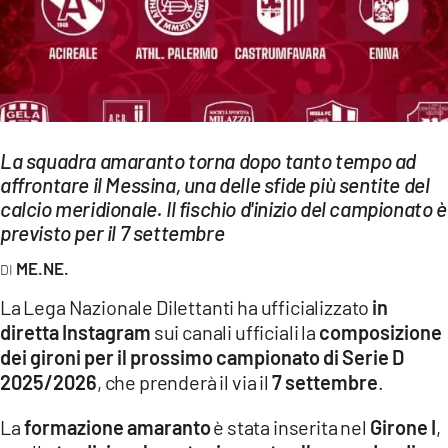
EVENTI
SPORT
Streaming
La squadra amaranto torna dopo tanto tempo ad
LAC TV
affrontare il Messina, una delle sfide più sentite del
LAC NETWORK
calcio meridionale. Il fischio d'inizio del campionato è
previsto per il 7 settembre
LAC ONAIR
ME.NE.
LaC
La Lega Nazionale Dilettanti ha ufficializzato
in
Network
diretta Instagram
sui canali ufficiali la
composizione
LACPLAY.IT
dei gironi per il prossimo campionato di Serie D
2025/2026
, che prenderà il via il
7 settembre
.
LACTV.IT
La
formazione amaranto
è stata inserita nel
Girone I
,
LACONAIR.IT