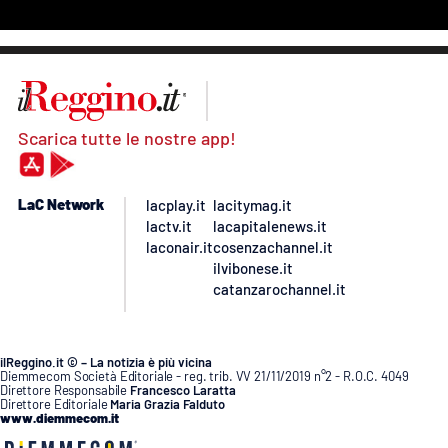
Scarica tutte le nostre app!
LaC Network
lacplay.it
lacitymag.it
lactv.it
lacapitalenews.it
laconair.it
cosenzachannel.it
ilvibonese.it
catanzarochannel.it
ilReggino.it © – La notizia è più vicina
Diemmecom Società Editoriale - reg. trib. VV 21/11/2019 n°2 - R.O.C. 4049
Direttore Responsabile
Francesco Laratta
Direttore Editoriale
Maria Grazia Falduto
www.diemmecom.it