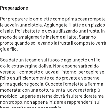
Preparazione
LACITYMAG.IT
Per preparare le omelette come prima cosa rompete
ILREGGINO.IT
le uova in una ciotola. Aggiungete il latte e un pizzico
COSENZACHANNEL.IT
di sale. Poi sbattete le uova utilizzando una frusta, in
modo da amalgamarle insieme al latte. Saranno
ILVIBONESE.IT
pronte quando sollevando la frusta il composto verrà
giù a filo.
CATANZAROCHANNEL.IT
Scaldate un tegame sul fuoco e aggiungete un filo
LACAPITALENEWS.IT
d’olio extravergine d’oliva. Non appena sarà caldo
versate il composto di uova all’interno; per capire se
App
l’olio è sufficientemente caldo provate a versarne
ANDROID
prima qualche goccia. Cuocete l’omelette a fiamma
moderata: con una cottura lenta l’uovo resterà più
APPLE
morbido. La parte esterna dovrà risultare dorata ma
non troppo, non appena inizierà a rapprendersi sui
bordi coprite con un coperchio.