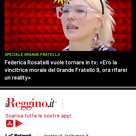
Scarica tutte le nostre app!
LaC Network
lacplay.it
lacitymag.it