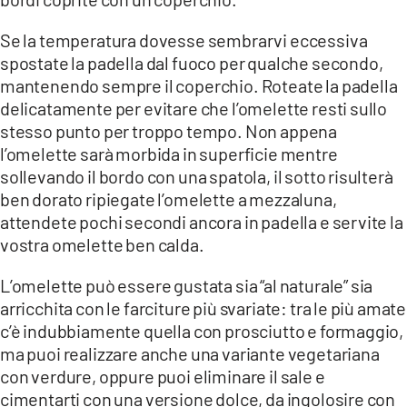
Se la temperatura dovesse sembrarvi eccessiva
spostate la padella dal fuoco per qualche secondo,
mantenendo sempre il coperchio. Roteate la padella
delicatamente per evitare che l’omelette resti sullo
stesso punto per troppo tempo. Non appena
l’omelette sarà morbida in superficie mentre
sollevando il bordo con una spatola, il sotto risulterà
ben dorato ripiegate l’omelette a mezzaluna,
attendete pochi secondi ancora in padella e servite la
vostra omelette ben calda.
L’omelette può essere gustata sia “al naturale” sia
arricchita con le farciture più svariate: tra le più amate
c’è indubbiamente quella con prosciutto e formaggio,
ma puoi realizzare anche una variante vegetariana
con verdure, oppure puoi eliminare il sale e
cimentarti con una versione dolce, da ingolosire con