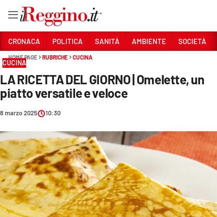
Vai
CRONACA
POLITICA
SANITÀ
AMBIENTE
SOCIETÀ
HOME PAGE
RUBRICHE
CUCINA
CUCINA
Sezioni
LA RICETTA DEL GIORNO | Omelette, un
CRONACA
piatto versatile e veloce
POLITICA
8 marzo 2025
10:30
SANITÀ
AMBIENTE
SOCIETÀ
CULTURA
ECONOMIA E LAVORO