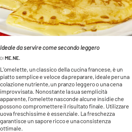
EVENTI
SPORT
Streaming
Ideale da servire come secondo leggero
LAC TV
ME.NE.
LAC NETWORK
L’omelette, un classico della cucina francese, è un
LAC ONAIR
piatto semplice e veloce da preparare, ideale per una
colazione nutriente, un pranzo leggero o una cena
LaC
improvvisata. Nonostante la sua semplicità
Network
apparente, l’omelette nasconde alcune insidie che
LACPLAY.IT
possono compromettere il risultato finale. Utilizzare
uova freschissime è essenziale. La freschezza
LACTV.IT
garantisce un sapore ricco e una consistenza
ottimale.
LACONAIR.IT