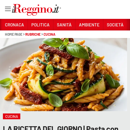
Vai
CRONACA
POLITICA
SANITÀ
AMBIENTE
SOCIETÀ
HOME PAGE
RUBRICHE
CUCINA
Sezioni
CRONACA
POLITICA
SANITÀ
AMBIENTE
SOCIETÀ
CULTURA
CUCINA
ECONOMIA E LAVORO
LA RICETTA DEL GIORNO | Pasta con