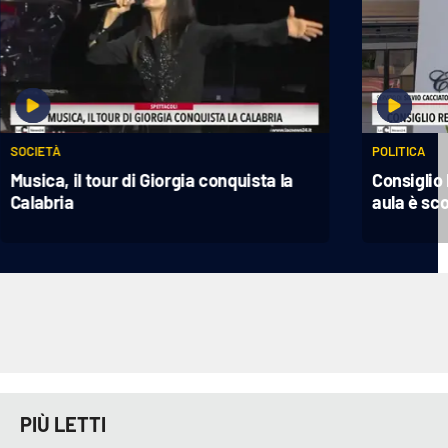
SOCIETÀ
POLITICA
Musica, il tour di Giorgia conquista la
Consiglio 
Calabria
aula è sc
PIÙ LETTI