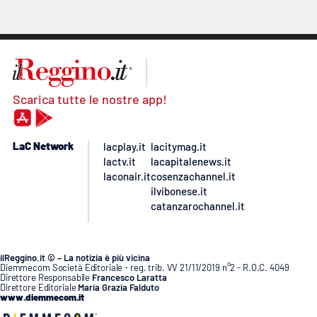
Scarica tutte le nostre app!
LaC Network
lacplay.it
lacitymag.it
lactv.it
lacapitalenews.it
laconair.it
cosenzachannel.it
ilvibonese.it
catanzarochannel.it
ilReggino.it © – La notizia è più vicina
Diemmecom Società Editoriale - reg. trib. VV 21/11/2019 n°2 - R.O.C. 4049
Direttore Responsabile
Francesco Laratta
Direttore Editoriale
Maria Grazia Falduto
www.diemmecom.it