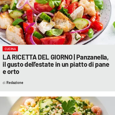
LACITYMAG.IT
ILREGGINO.IT
COSENZACHANNEL.IT
ILVIBONESE.IT
CUCINA
CATANZAROCHANNEL.IT
LA RICETTA DEL GIORNO | Panzanella,
il gusto dell’estate in un piatto di pane
LACAPITALENEWS.IT
e orto
App
Redazione
ANDROID
APPLE