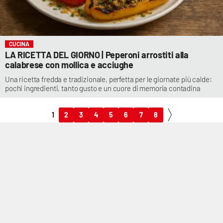
CUCINA
LA RICETTA DEL GIORNO | Peperoni arrostiti alla
calabrese con mollica e acciughe
Una ricetta fredda e tradizionale, perfetta per le giornate più calde:
pochi ingredienti, tanto gusto e un cuore di memoria contadina
1
2
3
4
5
6
7
8