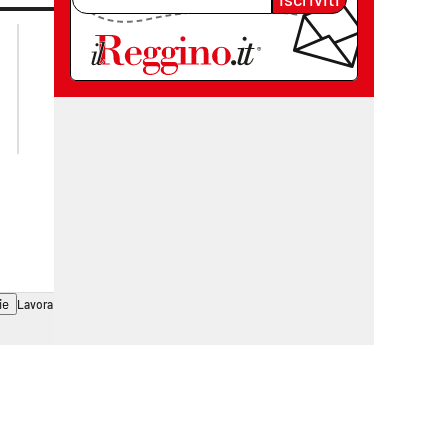
lacplay.it
lacitymag.it
lactv.it
lacapitalenews.it
laconair.it
cosenzachannel.it
ilvibonese.it
catanzarochannel.it
ie
Lavora con noi