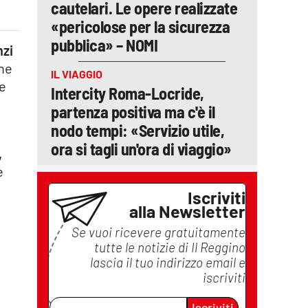
cautelari. Le opere realizzate
«pericolose per la sicurezza
pubblica» – NOMI
nzi
che
IL VIAGGIO
re
Intercity Roma-Locride,
partenza positiva ma c'è il
nodo tempi: «Servizio utile,
I
ora si tagli un'ora di viaggio»
,
e
Iscriviti
alla Newsletter
Se vuoi ricevere gratuitamente
tutte le notizie di
Il Reggino
lascia il tuo indirizzo email e
iscriviti
Iscriviti