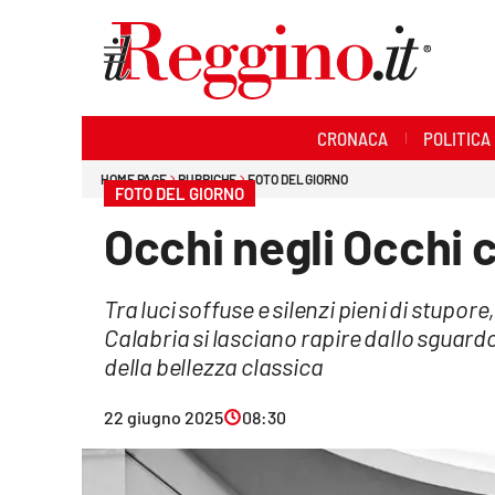
Sezioni
CRONACA
POLITICA
Cronaca
HOME PAGE
RUBRICHE
FOTO DEL GIORNO
FOTO DEL GIORNO
Politica
Occhi negli Occhi c
Sanità
Tra luci soffuse e silenzi pieni di stupor
Ambiente
Calabria si lasciano rapire dallo sguard
Società
della bellezza classica
Cultura
22 giugno 2025
08:30
Economia e lavoro