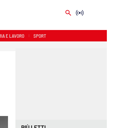
IA E LAVORO
SPORT
PIÙ LETTI