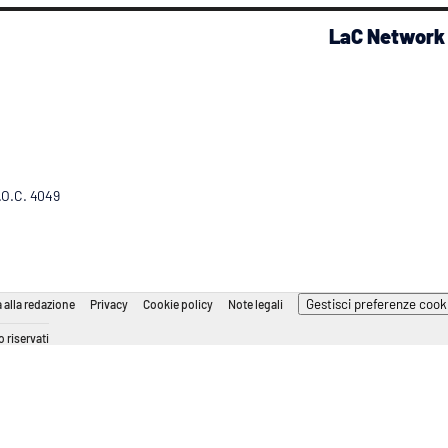
LaC Network
R.O.C. 4049
Gestisci preferenze cook
 alla redazione
Privacy
Cookie policy
Note legali
 riservati