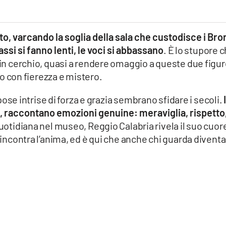
, varcando la soglia della sala che custodisce i Bro
passi si fanno lenti, le voci si abbassano
. È lo stupore 
o in cerchio, quasi a rendere omaggio a queste due figu
 con fierezza e mistero.
e pose intrise di forza e grazia sembrano sfidare i secoli.
tro , raccontano emozioni genuine: meraviglia, rispetto
 quotidiana nel museo, Reggio Calabria rivela il suo cuor
a incontra l’anima, ed è qui che anche chi guarda diventa