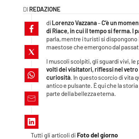
laconair.it
REDAZIONE
di
Lorenzo Vazzana
–
C’è un momento
lacitymag.it
di Riace, in cui il tempo si ferma. I 
ilreggino.it
parla, mentre i turisti si dispongon
maestose che emergono dal passato
cosenzachannel.it
I muscoli scolpiti, gli sguardi vivi, l
ilvibonese.it
volti dei visitatori, riflessi nel ve
curiosità
. In questo scorcio di vita
catanzarochannel.it
antico e pulsante. È qui che la stori
parte della bellezza eterna.
lacapitalenews.it
App
Android
Tutti gli articoli di
Foto del giorno