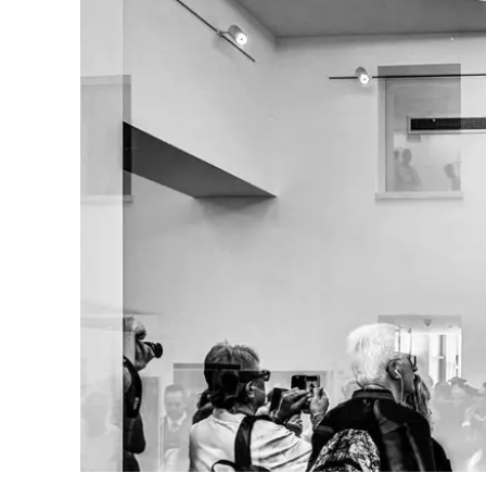
Eventi
Sport
Streaming
LaC TV
Lac Network
LaC OnAir
LaC
Network
lacplay.it
lactv.it