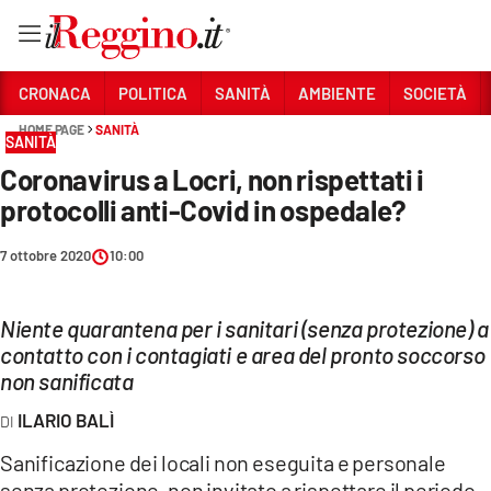
Vai
CRONACA
POLITICA
SANITÀ
AMBIENTE
SOCIETÀ
HOME PAGE
SANITÀ
SANITÀ
Sezioni
Coronavirus a Locri, non rispettati i
CRONACA
protocolli anti-Covid in ospedale?
POLITICA
7 ottobre 2020
10:00
SANITÀ
Niente quarantena per i sanitari (senza protezione) a
AMBIENTE
contatto con i contagiati e area del pronto soccorso
SOCIETÀ
non sanificata
ILARIO BALÌ
CULTURA
Sanificazione dei locali non eseguita e personale
ECONOMIA E LAVORO
senza protezione, non invitato a rispettare il periodo