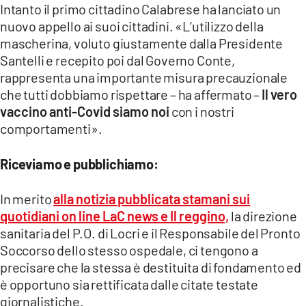
Intanto il primo cittadino Calabrese ha lanciato un
nuovo appello ai suoi cittadini. «L’utilizzo della
mascherina, voluto giustamente dalla Presidente
Santelli e recepito poi dal Governo Conte,
rappresenta una importante misura precauzionale
che tutti dobbiamo rispettare – ha affermato –
Il vero
vaccino anti-Covid siamo noi
con i nostri
comportamenti».
Riceviamo e pubblichiamo:
In merito
alla notizia pubblicata stamani sui
quotidiani on line LaC news e Il reggino,
la direzione
sanitaria del P.O. di Locri e il Responsabile del Pronto
Soccorso dello stesso ospedale, ci tengono a
precisare che la stessa è destituita di fondamento ed
è opportuno sia rettificata dalle citate testate
giornalistiche.