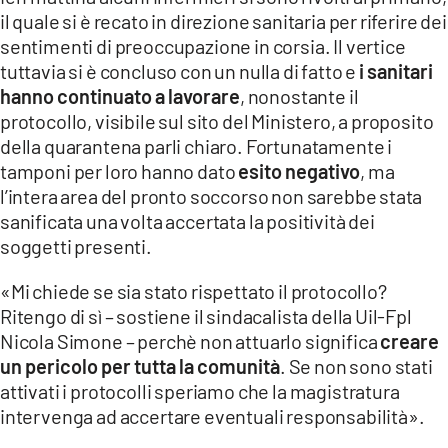
il quale si è recato in direzione sanitaria per riferire dei
LACITYMAG.IT
sentimenti di preoccupazione in corsia. Il vertice
tuttavia si è concluso con un nulla di fatto e
i sanitari
ILREGGINO.IT
hanno continuato a lavorare
, nonostante il
protocollo, visibile sul sito del Ministero, a proposito
COSENZACHANNEL.IT
della quarantena parli chiaro. Fortunatamente i
ILVIBONESE.IT
tamponi per loro hanno dato
esito negativo
, ma
l’intera area del pronto soccorso non sarebbe stata
CATANZAROCHANNEL.IT
sanificata una volta accertata la positività dei
soggetti presenti.
LACAPITALENEWS.IT
«Mi chiede se sia stato rispettato il protocollo?
App
Ritengo di sì – sostiene il sindacalista della Uil-Fpl
Nicola Simone – perchè non attuarlo significa
creare
ANDROID
un pericolo per tutta la comunità
. Se non sono stati
APPLE
attivati i protocolli speriamo che la magistratura
intervenga ad accertare eventuali responsabilità».