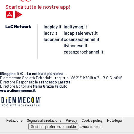
Scarica tutte le nostre app!
LaC Network
lacplay.it
lacitymag.it
lactv.it
lacapitalenews.it
laconair.it
cosenzachannel.it
ilvibonese.it
catanzarochannel.it
ilReggino.it © – La notizia è più vicina
Diemmecom Società Editoriale - reg. trib. VV 21/11/2019 n°2 - R.O.C. 4049
Direttore Responsabile
Francesco Laratta
Direttore Editoriale
Maria Grazia Falduto
www.diemmecom.it
Redazione
Segnala alla redazione
Privacy
Cookie policy
Note legali
Gestisci preferenze cookie
Lavora con noi