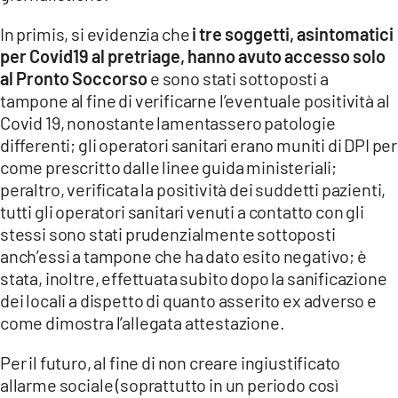
In primis, si evidenzia che
i tre soggetti, asintomatici
per Covid19 al pretriage, hanno avuto accesso solo
al Pronto Soccorso
e sono stati sottoposti a
tampone al fine di verificarne l’eventuale positività al
Covid 19, nonostante lamentassero patologie
differenti; gli operatori sanitari erano muniti di DPI per
come prescritto dalle linee guida ministeriali;
peraltro, verificata la positività dei suddetti pazienti,
tutti gli operatori sanitari venuti a contatto con gli
stessi sono stati prudenzialmente sottoposti
anch’essi a tampone che ha dato esito negativo; è
stata, inoltre, effettuata subito dopo la sanificazione
dei locali a dispetto di quanto asserito ex adverso e
come dimostra l’allegata attestazione.
Per il futuro, al fine di non creare ingiustificato
allarme sociale (soprattutto in un periodo così