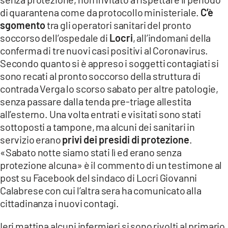
di quarantena come da protocollo ministeriale.
EVENTI
C’è
sgomento
tra gli operatori sanitari del pronto
SPORT
soccorso dell’ospedale di
Locri
, all’indomani della
conferma di tre nuovi casi positivi al Coronavirus.
Secondo quanto si è appreso i soggetti contagiati si
Streaming
sono recati al pronto soccorso della struttura di
LAC TV
contrada Verga lo scorso sabato per altre patologie,
senza passare dalla tenda pre-triage allestita
LAC NETWORK
all’esterno. Una volta entrati e visitati sono stati
LAC ONAIR
sottoposti a tampone, ma alcuni dei sanitari in
servizio erano
privi dei presidi di protezione
.
«Sabato notte siamo stati lì ed erano senza
LaC
Network
protezione alcuna» è il commento di un testimone al
post su Facebook del sindaco di Locri Giovanni
LACPLAY.IT
Calabrese con cui l’altra sera ha comunicato alla
cittadinanza i nuovi contagi.
LACTV.IT
LACONAIR.IT
Ieri mattina alcuni infermieri si sono rivolti al primario,