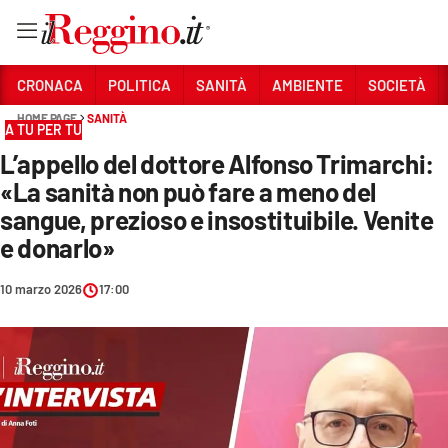
Vai
CRONACA
POLITICA
SANITÀ
AMBIENTE
SOCIETÀ
HOME PAGE
SANITÀ
A TU PER TU
Sezioni
L’appello del dottore Alfonso Trimarchi:
CRONACA
«La sanità non può fare a meno del
POLITICA
sangue, prezioso e insostituibile. Venite
e donarlo»
SANITÀ
10 marzo 2026
17:00
AMBIENTE
SOCIETÀ
CULTURA
ECONOMIA E LAVORO