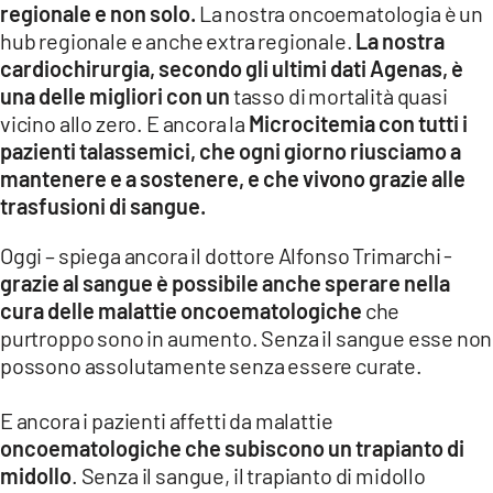
regionale e non solo.
La nostra oncoematologia è un
hub regionale e anche extra regionale.
La nostra
cardiochirurgia, secondo gli ultimi dati Agenas, è
una delle migliori con un
tasso di mortalità quasi
vicino allo zero. E ancora la
Microcitemia con tutti i
pazienti talassemici, che ogni giorno riusciamo a
mantenere e a sostenere, e che vivono grazie alle
trasfusioni di sangue.
Oggi – spiega ancora il dottore Alfonso Trimarchi -
grazie al sangue è possibile anche sperare nella
cura delle malattie oncoematologiche
che
purtroppo sono in aumento. Senza il sangue esse non
possono assolutamente senza essere curate.
E ancora i pazienti affetti da malattie
oncoematologiche che subiscono un trapianto di
midollo
. Senza il sangue, il trapianto di midollo