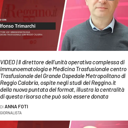
EVENTI
SPORT
Streaming
LAC TV
LAC NETWORK
VIDEO | Il direttore dell’unità operativa complessa di
Immunoematologia e Medicina Trasfusionale centro
LAC ONAIR
Trasfusionale del Grande Ospedale Metropolitano di
Reggio Calabria, ospite negli studi del Reggino.it
LaC
della nuova puntata del format, illustra la centralità
Network
di questa risorsa che può solo essere donata
LACPLAY.IT
ANNA FOTI
GIORNALISTA
LACTV.IT
LACONAIR.IT