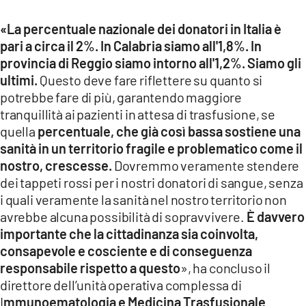
«La percentuale nazionale dei donatori in Italia è
pari a circa il 2%. In Calabria siamo all'1,8%. In
provincia di Reggio siamo intorno all'1,2%. Siamo gli
ultimi.
Questo deve fare riflettere su quanto si
potrebbe fare di più, garantendo maggiore
tranquillità ai pazienti in attesa di trasfusione, se
quella
percentuale, che già così bassa sostiene una
sanità in un territorio fragile e problematico come il
nostro, crescesse.
Dovremmo veramente stendere
dei tappeti rossi per i nostri donatori di sangue, senza
i quali veramente la sanità nel nostro territorio non
avrebbe alcuna possibilità di sopravvivere.
È davvero
importante che la cittadinanza sia coinvolta,
consapevole e cosciente e di conseguenza
responsabile rispetto a questo
», ha concluso il
direttore dell’unità operativa complessa di
I
mmunoematologia e Medicina Trasfusionale