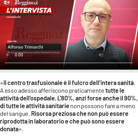
LACITYMAG.IT
ILREGGINO.IT
COSENZACHANNEL.IT
ILVIBONESE.IT
CATANZAROCHANNEL.IT
LACAPITALENEWS.IT
«
Il centro trasfusionale è il fulcro dell’intera sanità
.
A esso adesso afferiscono praticamente
tutte le
App
attività dell’ospedale. L'80%, anzi forse anche il 90%,
di tutte le attività sanitarie
non possono fare a meno
ANDROID
del sangue.
Risorsa preziosa che non può essere
APPLE
riprodotta in laboratorio e che può sono essere
donata
».