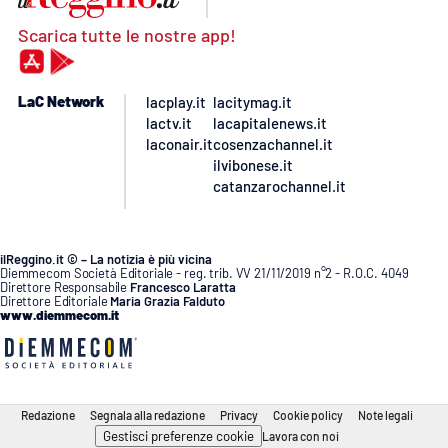
Scarica tutte le nostre app!
LaC Network
lacplay.it
lacitymag.it
lactv.it
lacapitalenews.it
laconair.it
cosenzachannel.it
ilvibonese.it
catanzarochannel.it
ilReggino.it © – La notizia è più vicina
Diemmecom Società Editoriale - reg. trib. VV 21/11/2019 n°2 - R.O.C. 4049
Direttore Responsabile
Francesco Laratta
Direttore Editoriale
Maria Grazia Falduto
www.diemmecom.it
Redazione
Segnala alla redazione
Privacy
Cookie policy
Note legali
Gestisci preferenze cookie
Lavora con noi