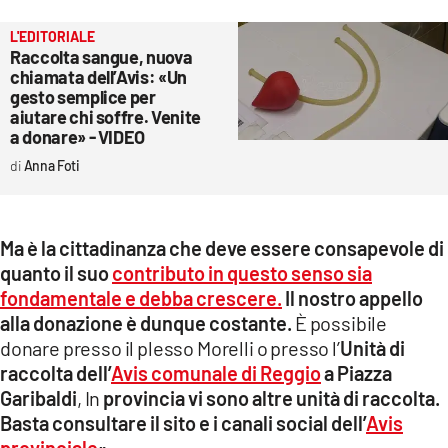
L'EDITORIALE
Raccolta sangue, nuova
chiamata dell’Avis: «Un
gesto semplice per
aiutare chi soffre. Venite
a donare» - VIDEO
Anna Foti
Ma è la cittadinanza che deve essere consapevole di
quanto il suo
contributo in questo senso sia
fondamentale e debba crescere.
Il nostro appello
alla donazione è dunque costante.
È possibile
donare presso il plesso Morelli o presso l’
Unità di
raccolta dell’
Avis comunale di Reggio
a Piazza
Garibaldi
, In
provincia vi sono altre unità di raccolta.
Basta consultare il sito e i canali social dell’
Avis
provinciale
».