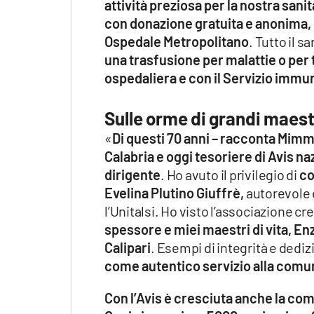
attività preziosa per la nostra sani
con donazione gratuita e anonima, i
Ospedale Metropolitano
. Tutto il 
una trasfusione per malattie o per
ospedaliera e con il Servizio imm
Sulle orme di grandi maestr
«
Di questi 70 anni – racconta Mimm
Calabria e oggi tesoriere di Avis na
dirigente
. Ho avuto il privilegio di
co
Evelina Plutino Giuffrè,
autorevole 
l’Unitalsi. Ho visto l’associazione c
spessore e miei maestri di vita, 
Calipari
. Esempi di integrità e dedi
come autentico servizio alla comu
Con l’Avis è cresciuta anche la co