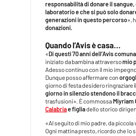
responsabilità di donare il sangue,
laboratorio e che si può solo donar
generazioni in questo percorso
», 
donazioni.
Quando l’Avis è casa…
«
Di questi 70 anni dell’Avis comunale
iniziato da bambina attraverso
mio p
Adesso continuo con il mio impegno
Dunque posso affermare con
orgogl
giorno di festa desidero ringraziare
giorno in silenzio stendono il brac
trasfusioni». È commossa
Miyriam C
Calabria
e figlia
dello storico dirige
«Al seguito di mio padre, da piccola 
Ogni mattina presto, ricordo che lo s