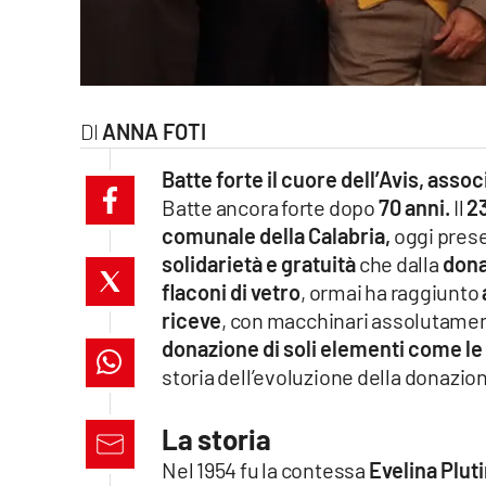
laconair.it
lacitymag.it
ANNA FOTI
ilreggino.it
Batte forte il cuore dell’Avis, asso
cosenzachannel.it
Batte ancora forte dopo
70 anni.
Il
23
comunale della Calabria,
oggi prese
ilvibonese.it
solidarietà e gratuità
che dalla
dona
catanzarochannel.it
flaconi di vetro
, ormai ha raggiunto
riceve
, con macchinari assolutament
lacapitalenews.it
donazione di soli elementi come le 
storia dell’evoluzione della donazio
App
La storia
Android
Nel 1954 fu la contessa
Evelina Plut