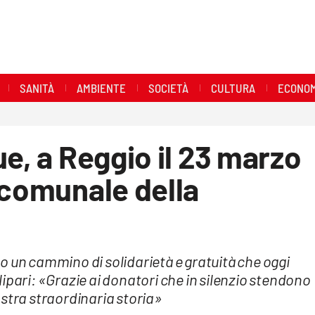
SANITÀ
AMBIENTE
SOCIETÀ
CULTURA
ECONOM
e, a Reggio il 23 marzo
 comunale della
tto un cammino di solidarietà e gratuità che oggi
ipari: «Grazie ai donatori che in silenzio stendono
 nostra straordinaria storia»