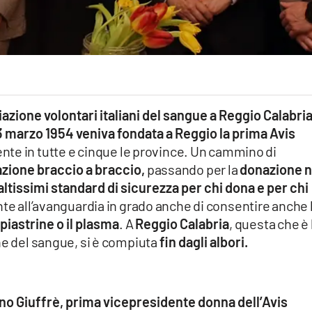
ciazione volontari italiani del sangue a Reggio Calabri
 marzo 1954 veniva fondata a Reggio la prima Avis
nte in tutte e cinque le province. Un cammino di
zione braccio a braccio,
passando per la
donazione n
altissimi standard di sicurezza per chi dona e per chi
e all’avanguardia in grado anche di consentire anche 
piastrine o il plasma
. A
Reggio Calabria
, questa che è 
ne del sangue, si è compiuta
fin dagli albori.
ino Giuffrè, prima vicepresidente donna dell’Avis