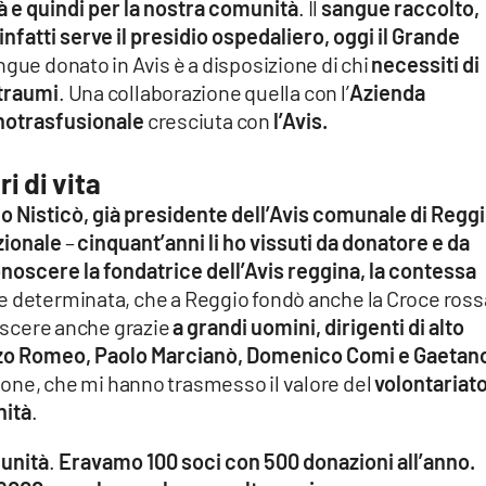
tà e quindi per la nostra comunità
. Il
sangue raccolto,
nfatti serve il presidio ospedaliero, oggi il Grande
sangue donato in Avis è a disposizione di chi
necessiti di
 traumi
. Una collaborazione quella con l’
Azienda
unotrasfusionale
cresciuta con
l’Avis.
i di vita
o Nisticò, già presidente dell’Avis comunale di Regg
zionale
–
cinquant’anni li ho vissuti da donatore e da
noscere la fondatrice dell’Avis reggina, la contessa
e determinata, che a Reggio fondò anche la Croce ross
rescere anche grazie
a grandi uomini, dirigenti di alto
Enzo Romeo, Paolo Marcianò, Domenico Comi e Gaetan
zione, che mi hanno trasmesso il valore del
volontariat
nità
.
munità
.
Eravamo 100 soci con 500 donazioni all’anno.