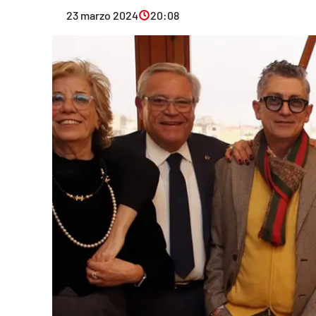
Eventi
23 marzo 2024
20:08
Sport
Streaming
LaC TV
Lac Network
LaC OnAir
LaC
Network
lacplay.it
lactv.it