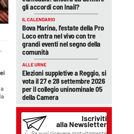
gli accordi con Inail?
IL CALENDARIO
Bova Marina, l’estate della Pro
Loco entra nel vivo con tre
grandi eventi nel segno della
a
.
comunità
ALLE URNE
Elezioni suppletive a Reggio, si
ei
vota il 27 e 28 settembre 2026
per il collegio uninominale 05
la
la
della Camera
Iscriviti
alla Newsletter
Se vuoi ricevere gratuitamente