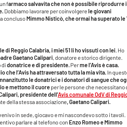
un f
armaco salvavita che non è possibile riprodurre 
e.
Dobbiamo lavorare per coinvolgere
le giovani
ha concluso
Mimmo Nisticò, che ormai ha superato le 
 di Reggio Calabria, i miei 51 li ho vissuti con lei
. Ho
adre Gaetano Calipari
, donatore e storico dirigente.
 di
donatrice e di presidente.
Per
me l’Avis è casa.
io che l’Avis ha attraversato tutta la mia vita.
In quest
innanzitutto le donatrici e i donatori di sangue che og
cio e mettono il cuore
per le persone che necessitano 
alipari, presidente dell’
Avis comunale OdV di Reggi
nte della stessa associazione
, Gaetano Calipari.
venivo in sede, giocavo e mi nascondevo sotto i tavoli.
entivo parlare al telefono con
Enzo Romeo e Mimmo