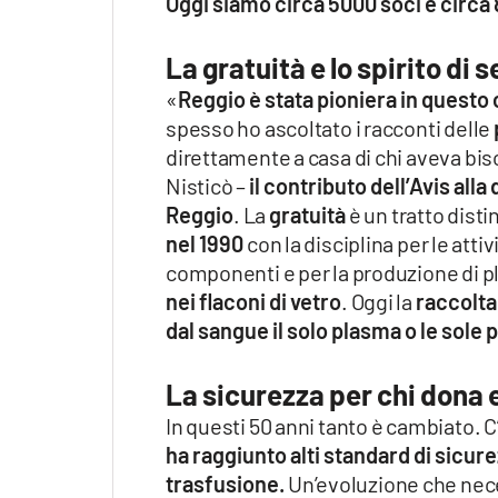
Oggi siamo circa 5000 soci e circa
La gratuità e lo spirito di s
«
Reggio è stata pioniera in ques
spesso ho ascoltato i racconti delle
direttamente a casa di chi aveva bi
Nisticò –
il contributo dell’Avis alla
Reggio
. La
gratuità
è un tratto dist
nel 1990
con la disciplina per le atti
componenti e per la produzione di pl
nei flaconi di vetro
. Oggi la
raccolta
dal sangue il solo plasma o le sole 
La sicurezza per chi dona e
In questi 50 anni tanto è cambiato.
ha raggiunto alti standard di sicur
trasfusione.
Un’evoluzione che nec