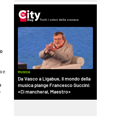
io
a e
o
o