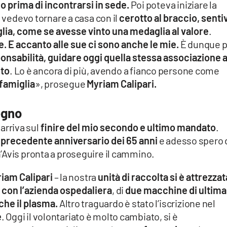
o prima di incontrarsi in sede.
Poi poteva iniziare la
o vedevo tornare a casa con il
cerotto al braccio, senti
glia, come se avesse vinto una medaglia al valore
.
. E accanto alle sue ci sono anche le mie.
È dunque p
onsabilità, guidare oggi quella stessa associazione a
ito
. Lo è ancora di più, avendo a fianco persone come
famiglia
», prosegue
Myriam Calipari.
egno
rriva sul
finire del mio secondo e ultimo mandato
.
l precedente anniversario dei 65 anni
e adesso spero 
’Avis pronta a proseguire il cammino.
iam Calipari
– la nostra
unità di raccolta si è attrezzat
 con l’azienda ospedaliera
, di
due macchine di ultima
he il plasma.
Altro traguardo è stato l’iscrizione nel
e
. Oggi il volontariato è molto cambiato, si è