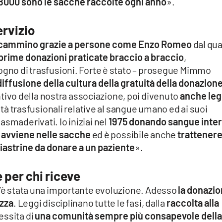
 8000 sono le sacche raccolte ogni anno
».
ervizio
to cammino grazie a persone come Enzo Romeo
dal qua
prime donazioni praticate braccio a braccio
,
sogno di trasfusioni. Forte è stato – prosegue Mimmo
 diffusione della cultura della gratuità della donazione
intivo della nostra associazione, poi divenuto
anche le
vità trasfusionali relative al sangue umano ed ai suoi
asmaderivati. Io iniziai nel
1975
donando sangue inte
 avviene nelle sacche
ed è possibile anche
trattener
piastrine da donare a un paziente
».
 per chi riceve
 C’è stata una importante evoluzione. Adesso
la donazi
ezza
. Leggi disciplinano tutte le fasi, dalla
raccolta alla
essita di
una comunità sempre più consapevole dell