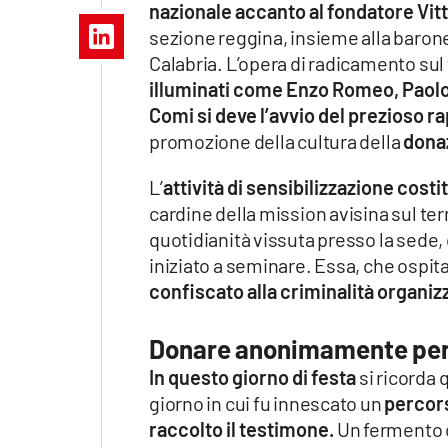
nazionale accanto al fondatore Vi
Apple
sezione reggina, insieme alla baro
Calabria. L’opera di radicamento sul 
illuminati come Enzo Romeo, Paolo
Comi si deve l’avvio del prezioso r
Vai
promozione della cultura della
dona
L’
attività di sensibilizzazione cost
cardine della mission avisina sul terr
quotidianità vissuta presso la sede, 
iniziato a seminare. Essa, che ospita 
confiscato alla criminalità organizz
Donare anonimamente per 
In questo giorno di festa
si ricorda q
giorno in cui fu innescato un
percors
raccolto il testimone.
Un fermento 