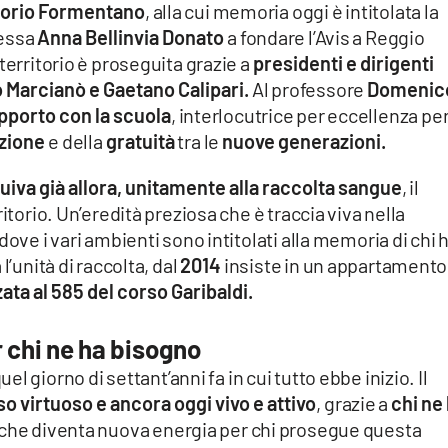
ttorio Formentano
, alla cui memoria oggi è intitolata la
nessa
Anna Bellinvia Donato
a fondare l’Avis a Reggio
territorio è proseguita grazie a
presidenti e dirigenti
 Marcianò e Gaetano Calipari.
Al professore
Domenic
apporto con la scuola
, interlocutrice per eccellenza per
zione
e della
gratuità
tra le
nuove generazioni.
ituiva già allora, unitamente alla raccolta sangue
, il
itorio. Un’eredità preziosa che è traccia viva nella
dove i vari ambienti sono intitolati alla memoria di chi 
l’unità di raccolta, dal
2014
insiste in un appartamento
ata al 585 del corso Garibaldi.
chi ne ha bisogno
uel giorno di settant’anni fa in cui tutto ebbe inizio. Il
o virtuoso e ancora oggi vivo e attivo
, grazie a
chi ne
che diventa nuova energia per chi prosegue questa