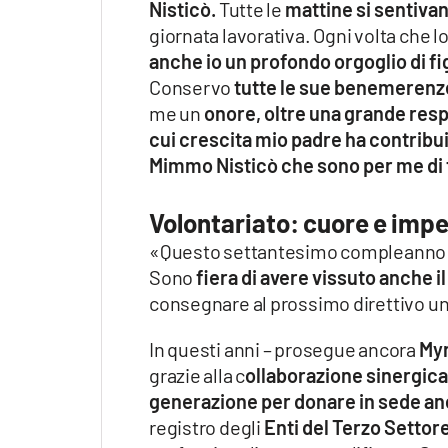
Nisticò.
Tutte le
mattine si sentivan
giornata lavorativa. Ogni volta che l
anche io un profondo orgoglio di fi
Conservo
tutte le sue benemerenze
me un
onore, oltre una grande resp
cui crescita mio padre ha contribu
Mimmo Nisticò che sono per me di 
Volontariato: cuore e imp
«Questo settantesimo compleanno a
Sono
fiera di avere vissuto anche i
consegnare al prossimo direttivo un
In questi anni – prosegue ancora
Myr
grazie alla c
ollaborazione sinergica
generazione per donare in sede anc
registro degli
Enti del Terzo Settor