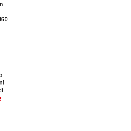
in
160
o
ni
di
o