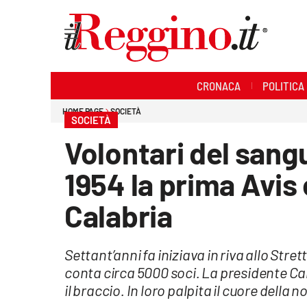
Sezioni
CRONACA
POLITICA
Cronaca
HOME PAGE
SOCIETÀ
SOCIETÀ
Politica
Volontari del sangu
Sanità
1954 la prima Avis
Ambiente
Calabria
Società
Settant’anni fa iniziava in riva allo Stre
Cultura
conta circa 5000 soci. La presidente Cal
il braccio. In loro palpita il cuore della
Economia e lavoro