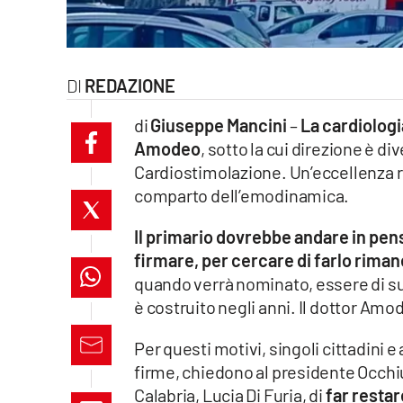
laconair.it
lacitymag.it
REDAZIONE
ilreggino.it
di
Giuseppe Mancini
–
La cardiologi
Amodeo
, sotto la cui direzione è di
cosenzachannel.it
Cardiostimolazione. Un’eccellenza r
comparto dell’emodinamica.
ilvibonese.it
Il primario dovrebbe andare in pens
catanzarochannel.it
firmare, per cercare di farlo rim
quando verrà nominato, essere di sup
lacapitalenews.it
è costruito negli anni. Il dottor Amod
App
Per questi motivi, singoli cittadini e
firme, chiedono al presidente Occhiu
Android
Calabria, Lucia Di Furia, di
far restar