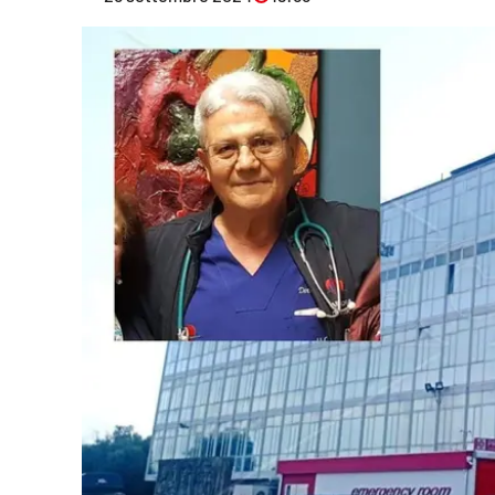
Eventi
Sport
Streaming
LaC TV
Lac Network
LaC OnAir
LaC
Network
lacplay.it
lactv.it