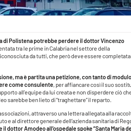
a di Polistena potrebbe perdere il dottor Vincenzo
ventata tra le prime in Calabria nel settore della
iconosciuta da tutti, che però deve essere completata
ione, ma è partita una petizione, con tanto di modul
anere come consulente
, per affiancare così il suo sostit
porto all’equipe da lui creata e non disperdere ciò che
eo sarebbe ben lieto di “traghettare” il reparto.
 associazioni, attraverso una lettera allegata alla raccol
to e al direttore generale dell’azienda sanitaria di Reg
e il dottor Amodeo all’ospedale spoke “Santa Maria de