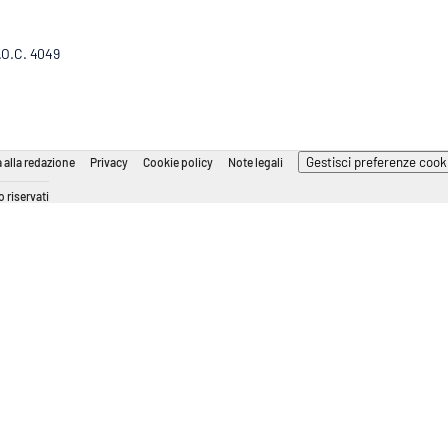
R.O.C. 4049
Gestisci preferenze cook
 alla redazione
Privacy
Cookie policy
Note legali
 riservati