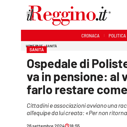
Sezioni
CRONACA
POLITICA
Cronaca
HOME PAGE
SANITÀ
SANITÀ
Politica
Ospedale di Polist
Sanità
va in pensione: al 
Ambiente
farlo restare com
Società
Cittadini e associazioni avviano una rac
Cultura
all’equipe da lui creata: «Per non ritorna
Economia e lavoro
26 settembre 2024
18:55