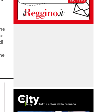
ane
ne
di
one
lacplay.it
lacitymag.it
lactv.it
lacapitalenews.it
laconair.it
cosenzachannel.it
ilvibonese.it
catanzarochannel.it