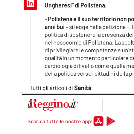
Apple
Ungheresi” di Polistena.
«
Polistena e il suo territorio non p
anni bui
– si legge nella petizione -.
politica di sostenere la presenza de
Vai
nel nosocomio di Polistena. La scelt
di privilegiare le competenze e un’at
qualità in un momento particolare de
cardiologia di livello come quella m
della politica verso i cittadini della 
Tutti gli articoli di
Sanità
Scarica tutte le nostre app!