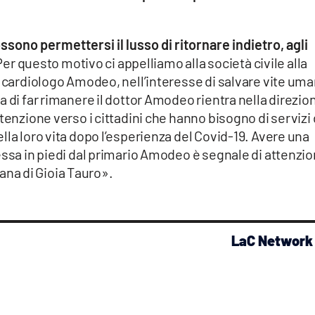
ossono permettersi il lusso di ritornare indietro, agli
 Per questo motivo ci appelliamo alla società civile alla
l cardiologo Amodeo, nell’interesse di salvare vite um
a di far rimanere il dottor Amodeo rientra nella direzio
tenzione verso i cittadini che hanno bisogno di servizi 
lla loro vita dopo l’esperienza del Covid-19. Avere una
essa in piedi dal primario Amodeo è segnale di attenzi
piana di Gioia Tauro».
LaC Network