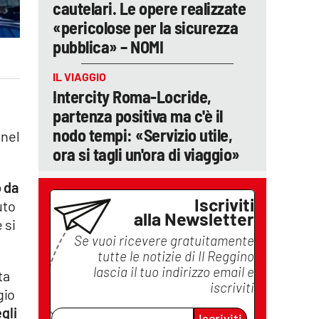
cautelari. Le opere realizzate
«pericolose per la sicurezza
pubblica» – NOMI
IL VIAGGIO
Intercity Roma-Locride,
partenza positiva ma c'è il
nodo tempi: «Servizio utile,
 nel
ora si tagli un'ora di viaggio»
o da
Iscriviti
uto
alla Newsletter
 si
Se vuoi ricevere gratuitamente
tutte le notizie di
Il Reggino
lascia il tuo indirizzo email e
ta
iscriviti
gio
gli
Iscriviti