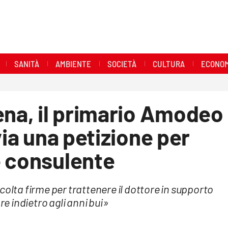
SANITÀ
AMBIENTE
SOCIETÀ
CULTURA
ECONOM
ena, il primario Amodeo
via una petizione per
e consulente
colta firme per trattenere il dottore in supporto
re indietro agli anni bui»