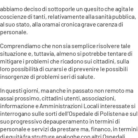
abbiamo deciso di sottoporle un quesito che agita le
LACITYMAG.IT
coscienze di tanti, relativamente alla sanità pubblica,
al suo stato, alla oramai cronica grave carenza di
ILREGGINO.IT
personale.
COSENZACHANNEL.IT
Comprendiamo che non sia semplice risolvere tale
ILVIBONESE.IT
situazione e, tuttavia, almeno si potrebbe tentare di
mitigare i problemi che ricadono sui cittadini, sulla
CATANZAROCHANNEL.IT
loro possibilità di curarsi e di prevenire le possibili
insorgenze di problemi seri di salute.
LACAPITALENEWS.IT
In questi giorni, ma anche in passato non remoto ma
App
assai prossimo, cittadini utenti, associazioni,
informazione e Amministrazioni Locali interessate si
ANDROID
interrogano sulle sorti dell’Ospedale di Polistena e sul
APPLE
suo progressivo depauperamento in termini di
personale e servizi da prestare ma, financo, in termini
di equità fra strutture analoghe con altri Ospedali,