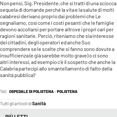
Non pensi, Sig. Presidente, che si tratti di una sciocca
sequela di domande perché la vita e la salute di molti
calabresi derivano proprio dai problemi che Le
segnaliamo, così come i costi pesanti che le famiglie
devono accollarsi per portare altrove i propri cari per
ragioni sanitarie. Perciò, riteniamo che sia interesse
dei cittadini, degli operatori ed anche Suo
comprendere se le scelte che si fanno sono dovute a
insufficienza (e già sarebbe molto grave) o ci sono
altri interessi, ad esempio c’è il sospetto che anche la
Calabria partecipi allo smantellamento di fatto della
sanità pubblica?
TAG
OSPEDALE DI POLISTENA ·
POLISTENA
Sanità
Tutti gli articoli di
PIÙ LETTI