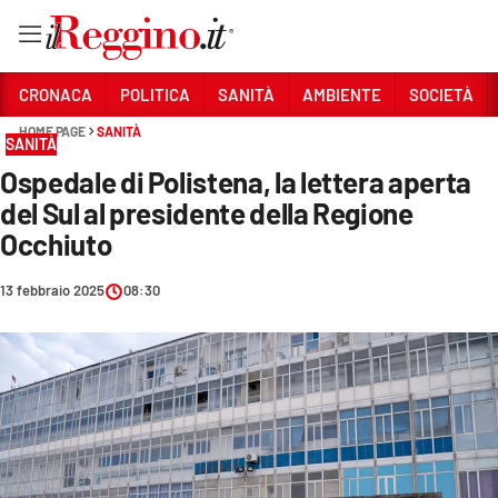
Vai
CRONACA
POLITICA
SANITÀ
AMBIENTE
SOCIETÀ
HOME PAGE
SANITÀ
SANITÀ
Sezioni
Ospedale di Polistena, la lettera aperta
CRONACA
del Sul al presidente della Regione
POLITICA
Occhiuto
SANITÀ
13 febbraio 2025
08:30
AMBIENTE
SOCIETÀ
CULTURA
ECONOMIA E LAVORO