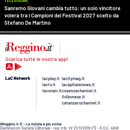
Scarica tutte le nostre app!
LaC Network
lacplay.it
lacitymag.it
lactv.it
lacapitalenews.it
laconair.it
cosenzachannel.it
ilvibonese.it
catanzarochannel.it
ilReggino.it © – La notizia è più vicina
Diemmecom Società Editoriale - reg. trib. VV 21/11/2019 n°2 - R.O.C. 4049