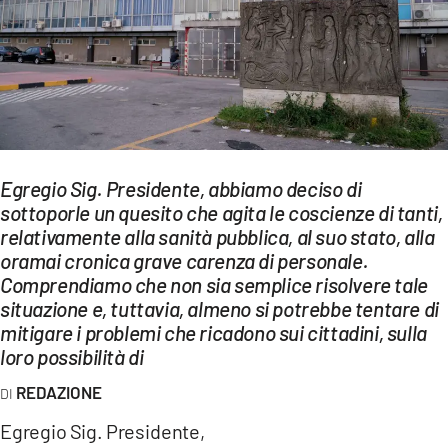
EVENTI
SPORT
Streaming
LAC TV
Egregio Sig. Presidente, abbiamo deciso di
LAC NETWORK
sottoporle un quesito che agita le coscienze di tanti,
relativamente alla sanità pubblica, al suo stato, alla
LAC ONAIR
oramai cronica grave carenza di personale.
Comprendiamo che non sia semplice risolvere tale
LaC
situazione e, tuttavia, almeno si potrebbe tentare di
Network
mitigare i problemi che ricadono sui cittadini, sulla
loro possibilità di
LACPLAY.IT
REDAZIONE
LACTV.IT
Egregio Sig. Presidente,
LACONAIR.IT