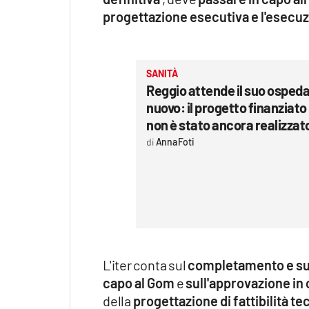
progettazione esecutiva e l'esecuzio
SANITÀ
Reggio attende il suo ospeda
nuovo: il progetto finanziato
non è stato ancora realizzat
Anna Foti
L'iter conta sul
completamento e sull
capo al Gom
e
sull'approvazione in 
della
progettazione di fattibilità t