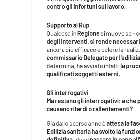
contro gli infortuni sul lavoro.
Supporto al Rup
Qualcosa in
Regione
si muove se «c
degli interventi, si rende necessar
ancora più efficace e celere la reali
commissario Delegato per l'edilizia
determina, ha avviato infatti
la proc
qualificati soggetti esterni.
Gli interrogativi
Ma restano gli interrogativi: a che p
causano ritardi o rallentamenti?
Già dallo scorso anno è
attesa la fa
Edilizia sanitaria ha svolto la funz
definitiva
, deve
passare in capo all'