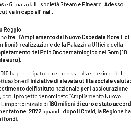
ns
e firmata dalle
società Steam e Pineard. Adesso
iva in capo all'Inail.
 su Reggio
ono
tre
:
l'Ampliamento del Nuovo Ospedale Morelli di
ilioni), realizzazione della Palazzina Uffici e della
completamento del Polo Oncoematologico del Gom (10
ila euro).
2015
ha partecipato con successo alla selezione delle
ettuazione di
iniziative di elevata utilità sociale valutab
nvestimento dell'Istituto nazionale per l'assicurazione
,
con il progetto denominato "Ampliamento Nuovo
 L'importo iniziale di
180 milioni di euro è stato accor
mentato nel 2022,
quando
dopo il Covid, la Regione ha
i fondi.