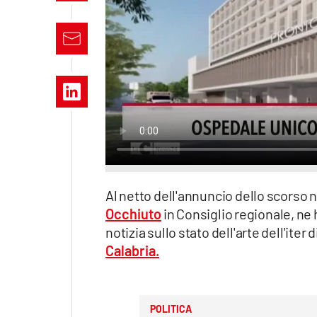
Apple
Vai
Al netto dell'annuncio
dello scorso 
Occhiuto
in Consiglio regionale, ne 
notizia
sullo stato dell'arte dell'iter
Calabria.
POLITICA