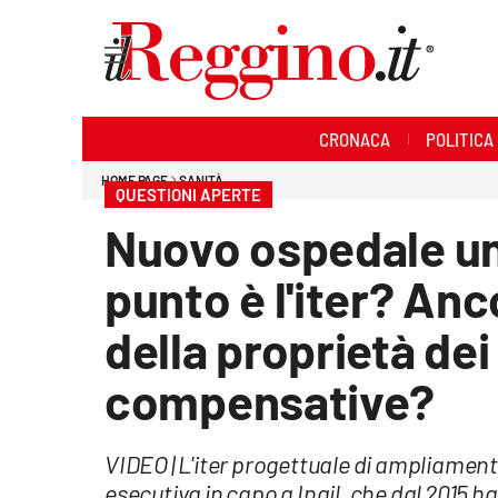
Sezioni
CRONACA
POLITICA
Cronaca
HOME PAGE
SANITÀ
QUESTIONI APERTE
Politica
Nuovo ospedale un
Sanità
punto è l'iter? Anc
Ambiente
della proprietà dei
Società
compensative?
Cultura
VIDEO | L'iter progettuale di ampliament
Economia e lavoro
esecutiva in capo a Inail, che dal 2015 ha