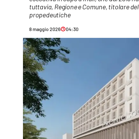
tuttavia, Regione e Comune, titolare del
Eventi
propedeutiche
Sport
8 maggio 2026
04:30
Streaming
LaC TV
Lac Network
LaC OnAir
LaC
Network
lacplay.it
lactv.it