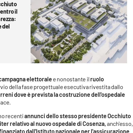
cchiuto
ntro il
arezza:
 del
n campagna elettorale
e nonostante il
ruolo
vvio della fase progettuale esecutiva rivestita dallo
rreni dove è prevista la costruzione dell'ospedale
tace.
no recenti
annunci dello stesso presidente Occhiuto
iter relativo al nuovo ospedale di Cosenza,
anch'esso,
inanziato dall'Istituto nazionale per l'assicurazione