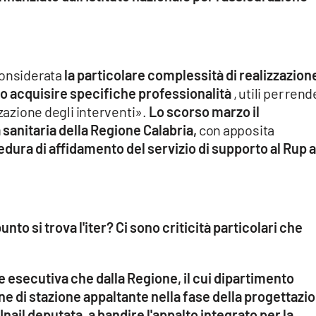
onsiderata
la particolare complessità di realizzazion
io acquisire specifiche professionalità
, utili per ren
zzazione degli interventi».
Lo scorso marzo il
 sanitaria della Regione Calabria,
con apposita
edura di affidamento del servizio di supporto al Rup 
unto si trova l'iter? Ci sono criticità particolari che
se esecutiva che dalla Regione, il cui dipartimento
ione di stazione appaltante nella fase della progettazi
Inail deputata, a bandire l'appalto integrato per la