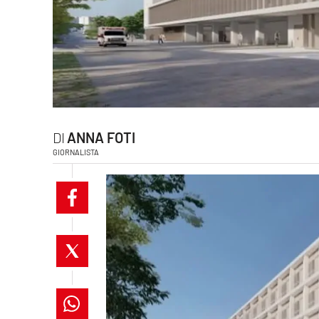
laconair.it
lacitymag.it
ilreggino.it
cosenzachannel.it
ANNA FOTI
GIORNALISTA
ilvibonese.it
catanzarochannel.it
lacapitalenews.it
App
Android