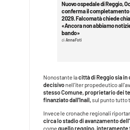
Nuovo ospedale di Reggio, O
conferma il completamento e
2029. Falcomatà chiede chi
«Ancora non abbiamo notizie
bando»
Anna Foti
Nonostante la
città di Reggio sia i
decisivo
nell'iter propedeutico all'a
stesso Comune, proprietario dei te
finanziato dall'Inail,
sul punto tutto 
Invece le cronache regionali riporta
circa lo stadio di avanzamento dell'
come
quello reggino, interamente f