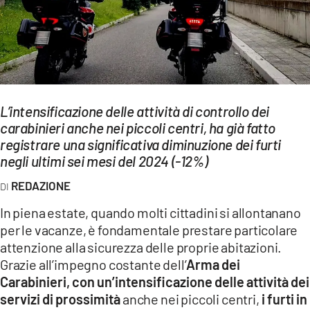
EVENTI
SPORT
Streaming
L’intensificazione delle attività di controllo dei
LAC TV
carabinieri anche nei piccoli centri, ha già fatto
LAC NETWORK
registrare una significativa diminuzione dei furti
negli ultimi sei mesi del 2024 (-12%)
LAC ONAIR
REDAZIONE
LaC
In piena estate, quando molti cittadini si allontanano
Network
per le vacanze, è fondamentale prestare particolare
LACPLAY.IT
attenzione alla sicurezza delle proprie abitazioni.
Grazie all’impegno costante dell’
Arma dei
LACTV.IT
Carabinieri, con un’intensificazione delle attività dei
servizi di prossimità
anche nei piccoli centri,
i furti in
LACONAIR.IT