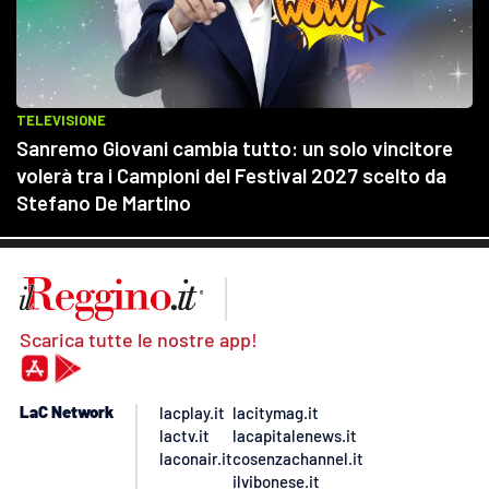
Scarica tutte le nostre app!
LaC Network
lacplay.it
lacitymag.it
lactv.it
lacapitalenews.it
laconair.it
cosenzachannel.it
ilvibonese.it