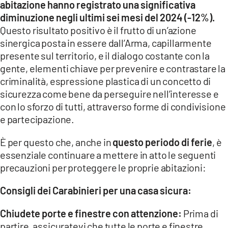
abitazione hanno registrato una significativa
diminuzione negli ultimi sei mesi del 2024 (-12%).
LACITYMAG.IT
Questo risultato positivo è il frutto di un’azione
ILREGGINO.IT
sinergica posta in essere dall’Arma, capillarmente
presente sul territorio, e il dialogo costante con la
COSENZACHANNEL.IT
gente, elementi chiave per prevenire e contrastare la
criminalità, espressione plastica di un concetto di
ILVIBONESE.IT
sicurezza come bene da perseguire nell’interesse e
con lo sforzo di tutti, attraverso forme di condivisione
CATANZAROCHANNEL.IT
e partecipazione.
LACAPITALENEWS.IT
È per questo che, anche in
questo periodo di ferie
, è
essenziale continuare a mettere in atto le seguenti
App
precauzioni per proteggere le proprie abitazioni:
ANDROID
Consigli dei Carabinieri per una casa sicura:
APPLE
Chiudete porte e finestre con attenzione:
Prima di
partire, assicuratevi che tutte le porte e finestre