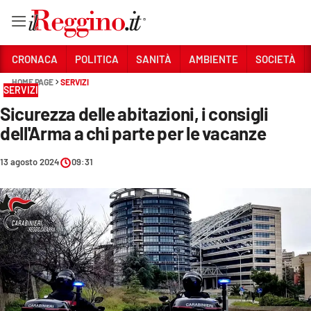
Vai
CRONACA
POLITICA
SANITÀ
AMBIENTE
SOCIETÀ
HOME PAGE
SERVIZI
SERVIZI
Sezioni
Sicurezza delle abitazioni, i consigli
CRONACA
dell'Arma a chi parte per le vacanze
POLITICA
13 agosto 2024
09:31
SANITÀ
AMBIENTE
SOCIETÀ
CULTURA
ECONOMIA E LAVORO