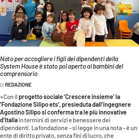
EVENTI
SPORT
Streaming
LAC TV
Nato per accogliere i figli dei dipendenti della
LAC NETWORK
System House è stato poi aperto ai bambini del
comprensorio
LAC ONAIR
REDAZIONE
LaC
«Con il
progetto sociale ‘Crescere insieme’ la
Network
‘Fondazione Silipo ets’, presieduta dall’ingegnere
LACPLAY.IT
Agostino Silipo si conferma tra le più innovative
d’Italia
in termini di servizi e benessere dei
LACTV.IT
dipendenti. La fondazione – si legge in una nota – è un
ente di diritto privato, senza fini di lucro, che
LACONAIR.IT