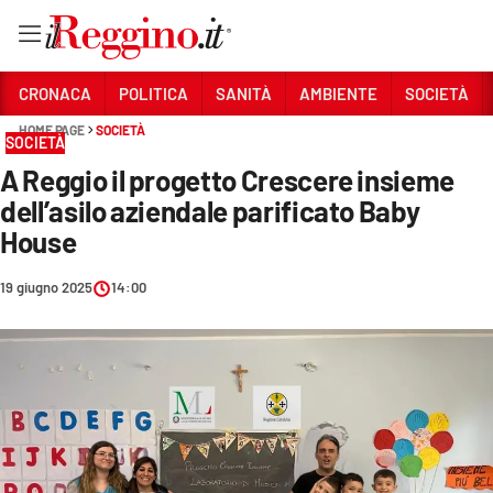
Vai
CRONACA
POLITICA
SANITÀ
AMBIENTE
SOCIETÀ
HOME PAGE
SOCIETÀ
SOCIETÀ
Sezioni
A Reggio il progetto Crescere insieme
CRONACA
dell’asilo aziendale parificato Baby
POLITICA
House
SANITÀ
19 giugno 2025
14:00
AMBIENTE
SOCIETÀ
CULTURA
ECONOMIA E LAVORO