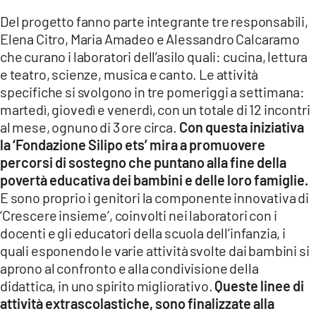
Del progetto fanno parte integrante tre responsabili,
Elena Citro, Maria Amadeo e Alessandro Calcaramo
che curano i laboratori dell’asilo quali: cucina, lettura
e teatro, scienze, musica e canto. Le attività
specifiche si svolgono in tre pomeriggi a settimana:
martedì, giovedì e venerdì, con un totale di 12 incontri
al mese, ognuno di 3 ore circa.
Con questa iniziativa
la ‘Fondazione Silipo ets’ mira a promuovere
percorsi di sostegno che puntano alla fine della
povertà educativa dei bambini e delle loro famiglie.
E sono proprio i genitori la componente innovativa di
‘Crescere insieme’, coinvolti nei laboratori con i
docenti e gli educatori della scuola dell’infanzia, i
quali esponendo le varie attività svolte dai bambini si
aprono al confronto e alla condivisione della
didattica, in uno spirito migliorativo.
Queste linee di
attività extrascolastiche, sono finalizzate alla