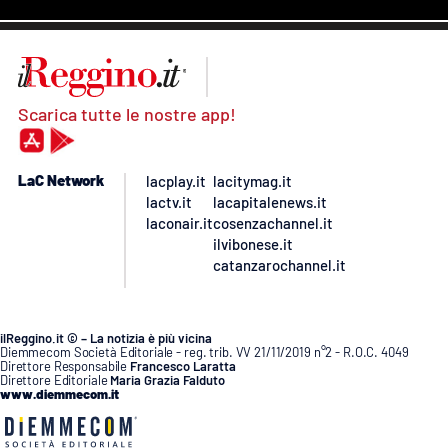
Scarica tutte le nostre app!
LaC Network
lacplay.it
lacitymag.it
lactv.it
lacapitalenews.it
laconair.it
cosenzachannel.it
ilvibonese.it
catanzarochannel.it
ilReggino.it © – La notizia è più vicina
Diemmecom Società Editoriale - reg. trib. VV 21/11/2019 n°2 - R.O.C. 4049
Direttore Responsabile
Francesco Laratta
Direttore Editoriale
Maria Grazia Falduto
www.diemmecom.it