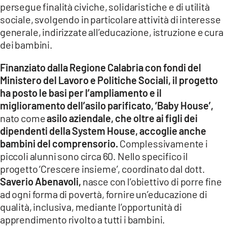
persegue finalità civiche, solidaristiche e di utilità
LACITYMAG.IT
sociale, svolgendo in particolare attività di interesse
generale, indirizzate all’educazione, istruzione e cura
ILREGGINO.IT
dei bambini.
COSENZACHANNEL.IT
Finanziato dalla Regione Calabria con fondi del
Ministero del Lavoro e Politiche Sociali, il progetto
ILVIBONESE.IT
ha posto le basi per l’ampliamento e il
miglioramento dell’asilo parificato, ‘Baby House’,
CATANZAROCHANNEL.IT
nato come
asilo aziendale, che oltre ai figli dei
LACAPITALENEWS.IT
dipendenti della System House, accoglie anche
bambini del comprensorio.
Complessivamente i
piccoli alunni sono circa 60. Nello specifico il
App
progetto ‘Crescere insieme’, coordinato dal dott.
ANDROID
Saverio Abenavoli,
nasce con l’obiettivo di porre fine
ad ogni forma di povertà, fornire un’educazione di
APPLE
qualità, inclusiva, mediante l’opportunità di
apprendimento rivolto a tutti i bambini.