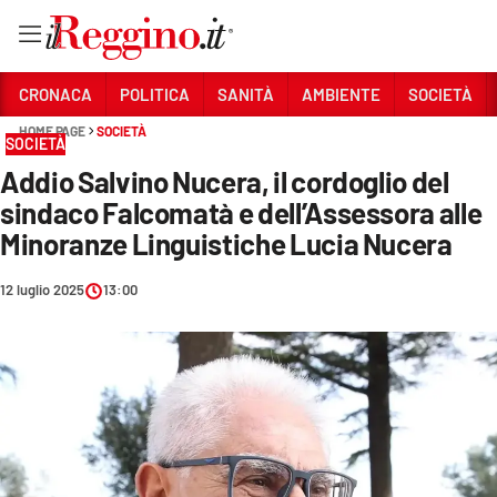
Vai
CRONACA
POLITICA
SANITÀ
AMBIENTE
SOCIETÀ
HOME PAGE
SOCIETÀ
SOCIETÀ
Sezioni
Addio Salvino Nucera, il cordoglio del
CRONACA
sindaco Falcomatà e dell’Assessora alle
POLITICA
Minoranze Linguistiche Lucia Nucera
SANITÀ
12 luglio 2025
13:00
AMBIENTE
SOCIETÀ
CULTURA
ECONOMIA E LAVORO