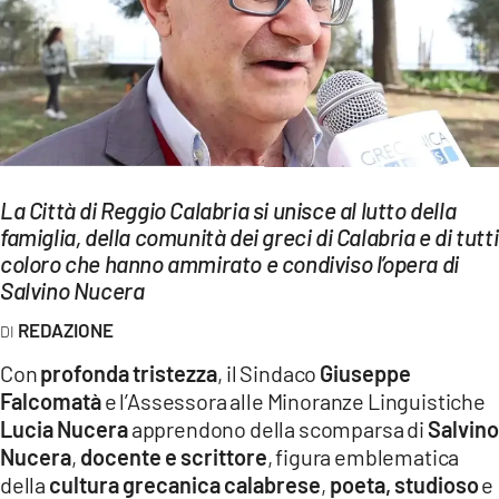
EVENTI
SPORT
Streaming
LAC TV
La Città di Reggio Calabria si unisce al lutto della
LAC NETWORK
famiglia, della comunità dei greci di Calabria e di tutti
coloro che hanno ammirato e condiviso l’opera di
LAC ONAIR
Salvino Nucera
REDAZIONE
LaC
Network
Con
profonda tristezza
, il Sindaco
Giuseppe
LACPLAY.IT
Falcomatà
e l’Assessora alle Minoranze Linguistiche
Lucia Nucera
apprendono della scomparsa di
Salvino
LACTV.IT
Nucera
,
docente e scrittore
, figura emblematica
della
cultura grecanica calabrese
,
poeta, studioso
e
LACONAIR.IT