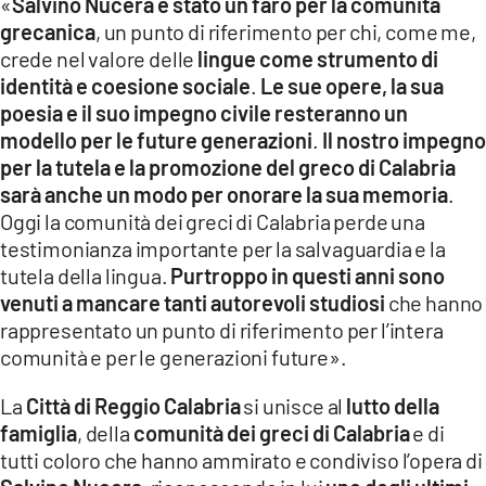
«
Salvino Nucera è stato un faro per la comunità
grecanica
, un punto di riferimento per chi, come me,
crede nel valore delle
lingue come strumento di
identità e coesione sociale
.
Le sue opere, la sua
poesia e il suo impegno civile resteranno un
modello per le future generazioni
.
Il nostro impegno
per la tutela e la promozione del greco di Calabria
sarà anche un modo per onorare la sua memoria
.
Oggi la comunità dei greci di Calabria perde una
testimonianza importante per la salvaguardia e la
tutela della lingua.
Purtroppo in questi anni sono
venuti a mancare tanti autorevoli studiosi
che hanno
rappresentato un punto di riferimento per l’intera
comunità e per le generazioni future».
La
Città di Reggio Calabria
si unisce al
lutto della
famiglia
, della
comunità dei greci di Calabria
e di
tutti coloro che hanno ammirato e condiviso l’opera di