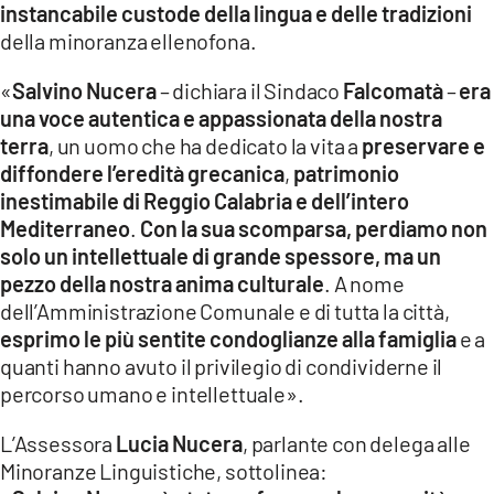
instancabile custode della lingua e delle tradizioni
della minoranza ellenofona.
LACITYMAG.IT
ILREGGINO.IT
«
Salvino Nucera
– dichiara il Sindaco
Falcomatà
–
era
una voce autentica e appassionata della nostra
COSENZACHANNEL.IT
terra
, un uomo che ha dedicato la vita a
preservare e
diffondere l’eredità grecanica
,
patrimonio
ILVIBONESE.IT
inestimabile di Reggio Calabria e dell’intero
Mediterraneo
.
Con la sua scomparsa, perdiamo non
CATANZAROCHANNEL.IT
solo un intellettuale di grande spessore, ma un
LACAPITALENEWS.IT
pezzo della nostra anima culturale
. A nome
dell’Amministrazione Comunale e di tutta la città,
esprimo le più sentite condoglianze alla famiglia
e a
App
quanti hanno avuto il privilegio di condividerne il
ANDROID
percorso umano e intellettuale».
APPLE
L’Assessora
Lucia Nucera
, parlante con delega alle
Minoranze Linguistiche, sottolinea: