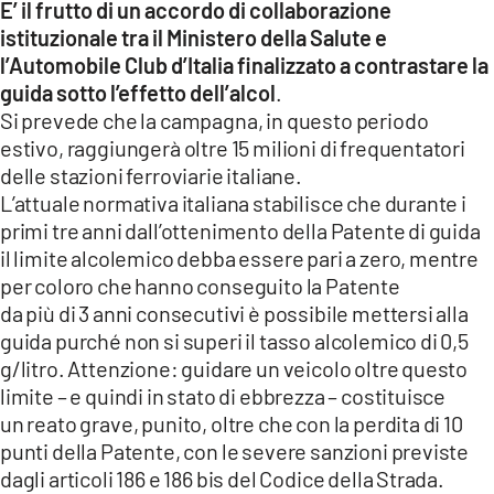
E’ il frutto di un accordo di collaborazione
istituzionale tra il Ministero della Salute e
LACITYMAG.IT
l’Automobile Club d’Italia finalizzato a contrastare la
ILREGGINO.IT
guida sotto l’effetto dell’alcol
.
Si prevede che la campagna, in questo periodo
COSENZACHANNEL.IT
estivo, raggiungerà oltre 15 milioni di frequentatori
delle stazioni ferroviarie italiane.
ILVIBONESE.IT
L’attuale normativa italiana stabilisce che durante i
primi tre anni dall’ottenimento della Patente di guida
CATANZAROCHANNEL.IT
il limite alcolemico debba essere pari a zero, mentre
LACAPITALENEWS.IT
per coloro che hanno conseguito la Patente
da più di 3 anni consecutivi è possibile mettersi alla
guida purché non si superi il tasso alcolemico di 0,5
App
g/litro. Attenzione: guidare un veicolo oltre questo
ANDROID
limite – e quindi in stato di ebbrezza – costituisce
un reato grave, punito, oltre che con la perdita di 10
APPLE
punti della Patente, con le severe sanzioni previste
dagli articoli 186 e 186 bis del Codice della Strada.