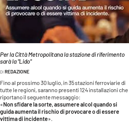
EVENTI
SPORT
Streaming
LAC TV
Per la Città Metropolitana la stazione di riferimento
LAC NETWORK
sarà la "Lido"
LAC ONAIR
REDAZIONE
Fino al prossimo 30 luglio, in 35 stazioni ferroviarie di
LaC
tutte le regioni, saranno presenti 124 installazioni che
Network
riportano il seguente messaggio:
LACPLAY.IT
«
Non sfidare la sorte, assumere alcol quando si
guida aumenta il rischio di provocare o di essere
LACTV.IT
vittima di incidente
».
LACONAIR.IT