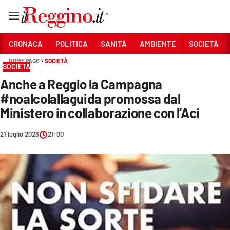
Vai
CRONACA
POLITICA
SANITÀ
AMBIENTE
SOCIETÀ
HOME PAGE
SOCIETÀ
SOCIETÀ
Sezioni
Anche a Reggio la Campagna
CRONACA
#noalcolallaguida promossa dal
POLITICA
Ministero in collaborazione con l’Aci
SANITÀ
21 luglio 2023
21:00
AMBIENTE
SOCIETÀ
CULTURA
ECONOMIA E LAVORO