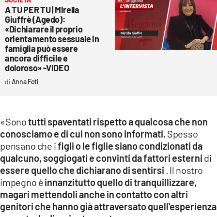
A TU PER TU | Mirella
Giuffrè (Agedo):
«Dichiarare il proprio
orientamento sessuale in
famiglia può essere
ancora difficile e
doloroso» -VIDEO
Anna Foti
«Sono
tutti spaventati rispetto a qualcosa che non
conosciamo e di cui non sono informati.
Spesso
pensano che i
figli o le figlie siano condizionati da
qualcuno, soggiogati e convinti da fattori esterni
di
essere quello che dichiarano di sentirsi
. Il nostro
impegno è
innanzitutto quello di tranquillizzare,
magari mettendoli anche in contatto con altri
genitori che hanno già attraversato quell'esperienza