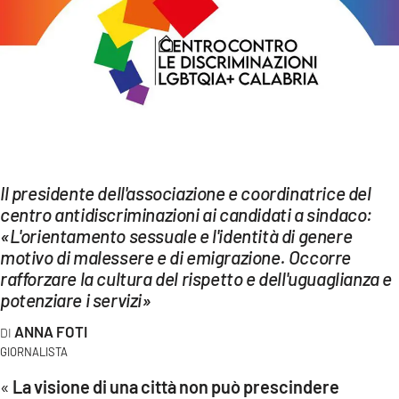
EVENTI
SPORT
Streaming
LAC TV
LAC NETWORK
Il presidente dell'associazione e coordinatrice del
centro antidiscriminazioni ai candidati a sindaco:
LAC ONAIR
«L'orientamento sessuale e l'identità di genere
motivo di malessere e di emigrazione. Occorre
LaC
rafforzare la cultura del rispetto e dell'uguaglianza e
Network
potenziare i servizi»
LACPLAY.IT
ANNA FOTI
GIORNALISTA
LACTV.IT
«
La visione di una città non può prescindere
LACONAIR.IT