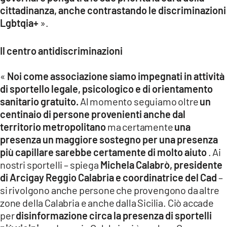
cittadinanza, anche contrastando le discriminazioni
Lgbtqia+
».
Il centro antidiscriminazioni
«
Noi come associazione siamo impegnati in attività
di sportello legale, psicologico e di orientamento
sanitario gratuito.
Al momento seguiamo oltre
un
centinaio di persone provenienti anche dal
territorio metropolitano
ma certamente
una
presenza un maggiore sostegno per una presenza
più capillare sarebbe certamente di molto aiuto
. Ai
nostri sportelli – spiega
Michela Calabrò, presidente
di Arcigay Reggio Calabria e coordinatrice del Cad
–
si rivolgono anche persone che provengono da altre
zone della Calabria e anche dalla Sicilia. Ciò accade
per
disinformazione circa la presenza di sportelli