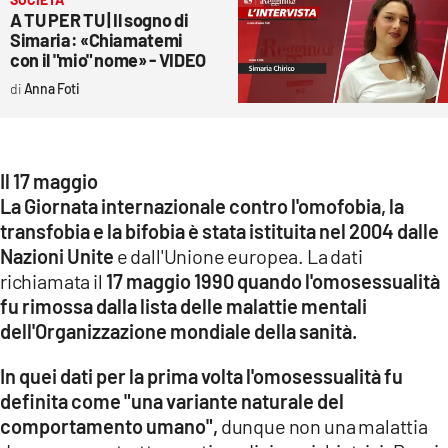
A TU PER TU | Il sogno di
Simaria: «Chiamatemi
con il "mio" nome» - VIDEO
Anna Foti
Il 17 maggio
La Giornata internazionale contro l'omofobia, la
transfobia e la bifobia è stata istituita nel 2004 dalle
Nazioni Unite
e dall'Unione europea. La dati
richiamata il
17 maggio 1990 quando l'omosessualità
fu rimossa dalla lista delle malattie mentali
dell'Organizzazione mondiale della sanità.
In quei dati per la prima volta l'omosessualità fu
definita come "una variante naturale del
comportamento umano",
dunque non una malattia