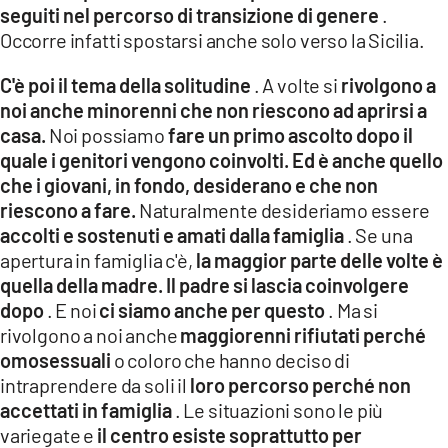
seguiti nel percorso di transizione di genere
.
Occorre infatti spostarsi anche solo verso la Sicilia.
C'è poi il tema della solitudine
. A volte si
rivolgono a
noi anche minorenni che non riescono ad aprirsi a
casa.
Noi possiamo
fare un primo ascolto dopo il
quale i genitori vengono coinvolti. Ed è anche quello
che i giovani, in fondo, desiderano e che non
riescono a fare.
Naturalmente desideriamo essere
accolti e sostenuti e amati dalla famiglia
. Se una
apertura in famiglia c'è,
la maggior parte delle volte è
quella della madre. Il padre si lascia coinvolgere
dopo
. E noi
ci siamo anche per questo
. Ma si
rivolgono a noi anche
maggiorenni rifiutati perché
omosessuali
o coloro che hanno deciso di
intraprendere da soli il
loro percorso perché non
accettati in famiglia
. Le situazioni sono le più
variegate e
il centro esiste soprattutto per