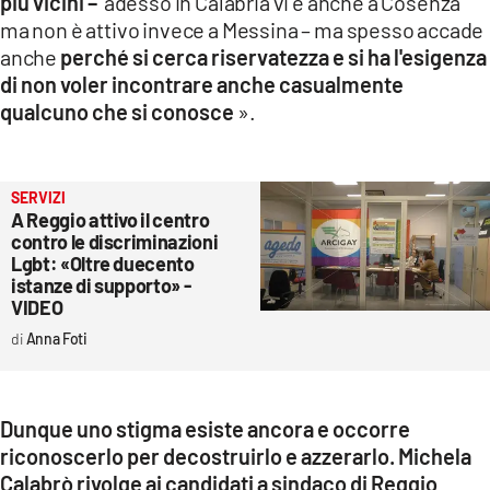
più vicini –
adesso in Calabria vi è anche a Cosenza
ma non è attivo invece a Messina – ma spesso accade
anche
perché si cerca riservatezza e si ha l'esigenza
di non voler incontrare anche casualmente
qualcuno che si conosce
».
SERVIZI
A Reggio attivo il centro
contro le discriminazioni
Lgbt: «Oltre duecento
istanze di supporto» -
VIDEO
Anna Foti
Dunque uno stigma esiste ancora e occorre
riconoscerlo per decostruirlo e azzerarlo. Michela
Calabrò rivolge ai candidati a sindaco di Reggio