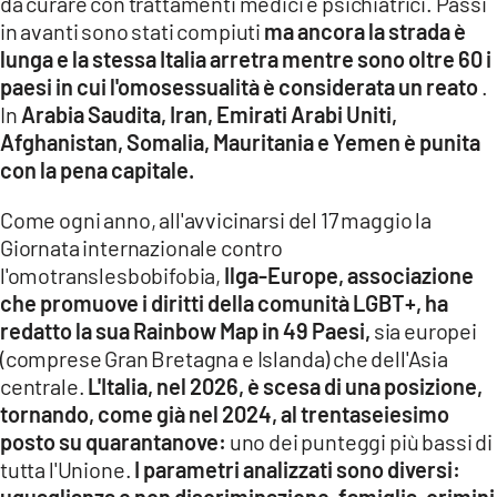
da curare con trattamenti medici e psichiatrici. Passi
in avanti sono stati compiuti
ma ancora la strada è
lunga e la stessa Italia arretra mentre sono oltre 60 i
paesi in cui l'omosessualità è considerata un reato
.
In
Arabia Saudita, Iran, Emirati Arabi Uniti,
Afghanistan, Somalia, Mauritania e Yemen è punita
con la pena capitale.
Come ogni anno, all'avvicinarsi del 17 maggio la
Giornata internazionale contro
l'omotranslesbobifobia,
Ilga-Europe, associazione
che promuove i diritti della comunità LGBT+, ha
redatto la sua Rainbow Map in 49 Paesi,
sia europei
(comprese Gran Bretagna e Islanda) che dell'Asia
centrale.
L'Italia, nel 2026, è scesa di una posizione,
tornando, come già nel 2024, al trentaseiesimo
posto su quarantanove:
uno dei punteggi più bassi di
tutta l'Unione.
I parametri analizzati sono diversi:
uguaglianza e non discriminazione, famiglia, crimini