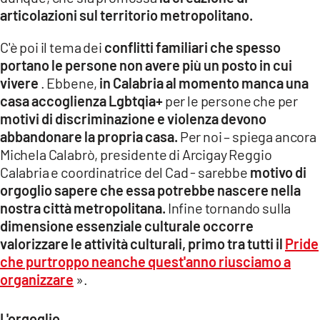
articolazioni sul territorio metropolitano.
C'è poi il tema dei
conflitti familiari che spesso
portano le persone non avere più un posto in cui
vivere
. Ebbene,
in Calabria al momento manca una
casa accoglienza Lgbtqia+
per le persone che per
motivi di discriminazione e violenza devono
abbandonare la propria casa.
Per noi – spiega ancora
Michela Calabrò, presidente di Arcigay Reggio
Calabria e coordinatrice del Cad - sarebbe
motivo di
orgoglio sapere che essa potrebbe nascere nella
nostra città metropolitana.
Infine tornando sulla
dimensione essenziale culturale occorre
valorizzare le attività culturali, primo tra tutti il
​​Pride
che purtroppo neanche quest'anno riusciamo a
organizzare
».
L'orgoglio