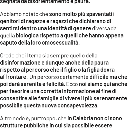
segnata da disorientamento e paura.
Abbiamo notato che
sono molto più spaventati i
genitori di ragazze e ragazzi che dichiarano di
sentirsi dentro una identità di genere
diversa da
quella
biologica rispetto a quelli che hanno appena
saputo della loro omosessualità.
Credo che il tema sia sempre quello della
disinformazione e dunque anche della paura
rispetto al percorso che il figlio o la figlia dovrà
affrontare
. Un percorso certamente
difficile ma che
poi darà serenità e felicità.
Ecco
noi siamo qui anche
per favorire una corretta informazione al fine di
consentire alle famiglie di vivere il più serenamente
possibile questa nuova consapevolezza.
Altro nodo è, purtroppo, che
in Calabria non ci sono
strutture pubbliche in cui sia possibile essere