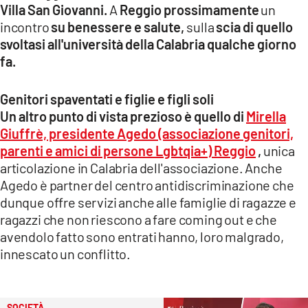
Villa San Giovanni.
A
Reggio
prossimamente
un
incontro
su benessere e salute,
sulla
scia di quello
svoltasi all'università della Calabria qualche giorno
fa.
Genitori spaventati e figlie e figli soli
Un altro punto di vista prezioso è quello di
Mirella
Giuffrè, presidente Agedo (associazione genitori,
parenti e amici di persone Lgbtqia+) Reggio
,
unica
articolazione in Calabria dell'associazione. Anche
Agedo è partner del centro antidiscriminazione che
dunque offre servizi anche alle famiglie di ragazze e
ragazzi che non riescono a fare coming out e che
avendolo fatto sono entrati hanno, loro malgrado,
innescato un conflitto.
SOCIETÀ