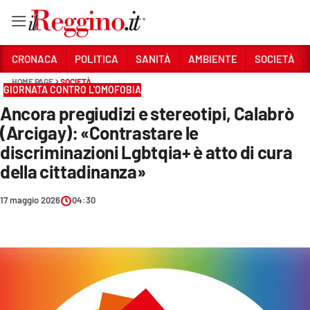
Vai
CRONACA
POLITICA
SANITÀ
AMBIENTE
SOCIETÀ
HOME PAGE
SOCIETÀ
GIORNATA CONTRO L'OMOFOBIA
Sezioni
Ancora pregiudizi e stereotipi, Calabrò
CRONACA
(Arcigay): «Contrastare le
POLITICA
discriminazioni Lgbtqia+ è atto di cura
della cittadinanza»
SANITÀ
17 maggio 2026
04:30
AMBIENTE
SOCIETÀ
CULTURA
ECONOMIA E LAVORO