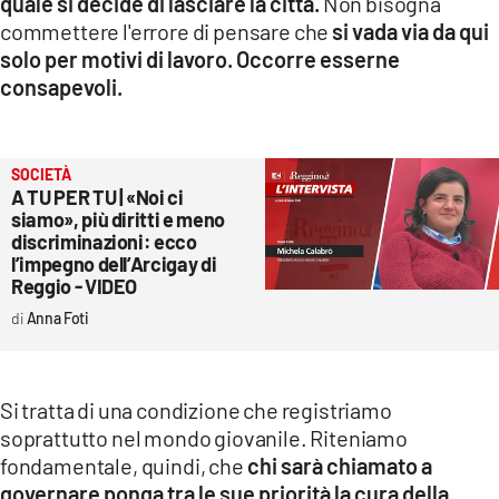
quale si decide di lasciare la città.
Non bisogna
commettere l'errore di pensare che
si vada via da qui
solo per motivi di lavoro. Occorre esserne
consapevoli.
SOCIETÀ
A TU PER TU | «Noi ci
siamo», più diritti e meno
discriminazioni: ecco
l’impegno dell’Arcigay di
Reggio - VIDEO
Anna Foti
Si tratta di una condizione che registriamo
soprattutto nel mondo giovanile. Riteniamo
fondamentale, quindi, che
chi sarà chiamato a
governare ponga tra le sue priorità la cura della