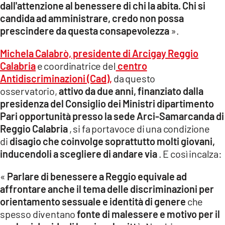
dall'attenzione al benessere di chi la abita.
Chi si
candida ad amministrare, credo non possa
LACITYMAG.IT
prescindere da questa consapevolezza
».
ILREGGINO.IT
Michela Calabrò, presidente di Arcigay Reggio
COSENZACHANNEL.IT
Calabria
e coordinatrice del
centro
Antidiscriminazioni (Cad),
da questo
ILVIBONESE.IT
osservatorio,
attivo da due anni, finanziato dalla
presidenza del Consiglio dei Ministri dipartimento
CATANZAROCHANNEL.IT
Pari opportunità presso la sede Arci-Samarcanda di
LACAPITALENEWS.IT
Reggio Calabria
, si fa portavoce di una condizione
di
disagio che coinvolge soprattutto molti giovani,
inducendoli a scegliere di andare via
. E così incalza:
App
ANDROID
«
Parlare di benessere a Reggio equivale ad
affrontare anche il tema delle discriminazioni per
APPLE
orientamento sessuale e identità di genere
che
spesso diventano
fonte di malessere e motivo per il