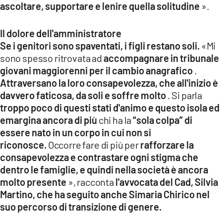
ascoltare, supportare e lenire quella solitudine
».
Il dolore dell'amministratore
Se i genitori sono spaventati, i figli restano soli.
«Mi
sono spesso ritrovata ad
accompagnare in tribunale
giovani maggiorenni per il cambio anagrafico
.
Attraversano la loro consapevolezza, che all'inizio è
davvero faticosa, da soli e soffre molto
. Si parla
troppo poco di questi stati d'animo e questo isola ed
emargina ancora di più
chi ha la
“sola colpa” di
essere nato in un corpo in cui non si
riconosce.
Occorre fare di più per
rafforzare la
consapevolezza e contrastare ogni stigma che
dentro le famiglie, e quindi nella società è ancora
molto presente
», racconta
l'avvocata del Cad, Silvia
Martino, che ha seguito anche Simaria Chirico nel
suo percorso di transizione di genere.