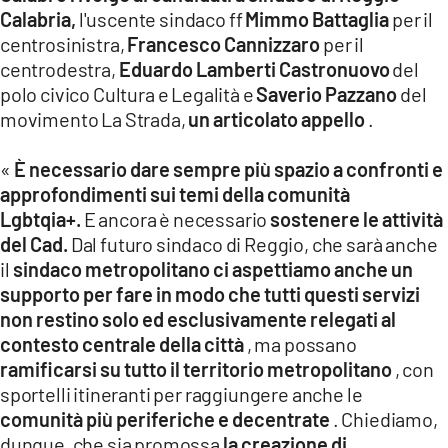
Calabria,
l'uscente sindaco ff
Mimmo Battaglia
per il
centrosinistra,
Francesco Cannizzaro
per il
centrodestra,
Eduardo Lamberti Castronuovo
del
polo civico Cultura e Legalità e
Saverio Pazzano
del
movimento La Strada,
un articolato appello
.
«
È necessario dare sempre più spazio a confronti e
approfondimenti sui temi della comunità
Lgbtqia+.
E ancora è necessario
sostenere le attività
del Cad.
Dal futuro sindaco di Reggio, che sarà anche
il
sindaco metropolitano ci aspettiamo anche un
supporto per fare in modo che tutti questi servizi
non restino solo ed esclusivamente relegati al
contesto centrale della città
, ma possano
ramificarsi su tutto il territorio metropolitano
, con
sportelli itineranti per raggiungere anche le
comunità più periferiche e decentrate
. Chiediamo,
dunque, che sia promossa
la creazione di