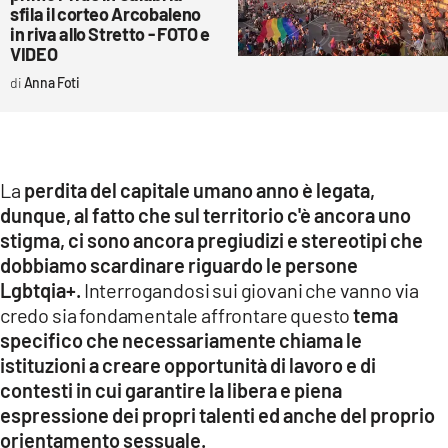
sfila il corteo Arcobaleno
in riva allo Stretto - FOTO e
VIDEO
Anna Foti
La
perdita del capitale umano anno è legata,
dunque, al fatto che sul territorio c'è ancora uno
stigma, ci sono ancora pregiudizi e stereotipi che
dobbiamo scardinare riguardo le persone
Lgbtqia+.
Interrogandosi sui giovani che vanno via
credo sia fondamentale affrontare questo
tema
specifico che necessariamente chiama le
istituzioni a creare opportunità di lavoro e di
contesti in cui garantire la libera e piena
espressione dei propri talenti ed anche del proprio
orientamento sessuale.