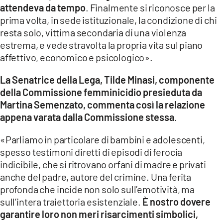
attendeva da tempo
. Finalmente si riconosce per la
LACITYMAG.IT
prima volta, in sede istituzionale, la condizione di chi
resta solo, vittima secondaria di una violenza
ILREGGINO.IT
estrema, e vede stravolta la propria vita sul piano
affettivo, economico e psicologico».
COSENZACHANNEL.IT
La Senatrice della Lega, Tilde Minasi, componente
ILVIBONESE.IT
della Commissione femminicidio presieduta da
CATANZAROCHANNEL.IT
Martina Semenzato, commenta così la relazione
appena varata dalla Commissione stessa
.
LACAPITALENEWS.IT
«Parliamo in particolare di bambini e adolescenti,
spesso testimoni diretti di episodi di ferocia
App
indicibile, che si ritrovano orfani di madre e privati
ANDROID
anche del padre, autore del crimine. Una ferita
profonda che incide non solo sull’emotività, ma
APPLE
sull’intera traiettoria esistenziale.
È nostro dovere
garantire loro non meri risarcimenti simbolici,