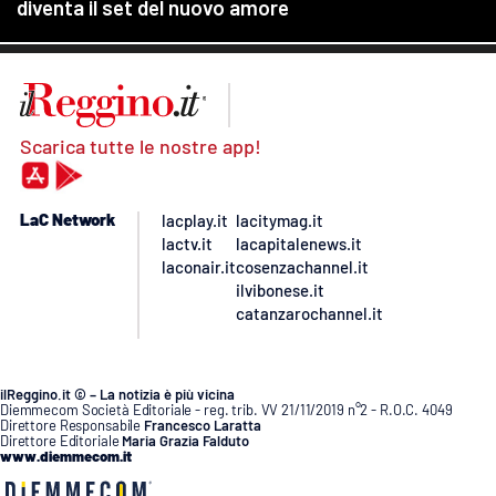
Scarica tutte le nostre app!
LaC Network
lacplay.it
lacitymag.it
lactv.it
lacapitalenews.it
laconair.it
cosenzachannel.it
ilvibonese.it
catanzarochannel.it
ilReggino.it © – La notizia è più vicina
Diemmecom Società Editoriale - reg. trib. VV 21/11/2019 n°2 - R.O.C. 4049
Direttore Responsabile
Francesco Laratta
Direttore Editoriale
Maria Grazia Falduto
www.diemmecom.it