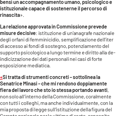
bensì un accompagnamento umano, psicologico e
istituzionale capace di sostenerne il percorso di
rinascita
».
La relazione approvata in Commissione prevede
misure decisive
: istituzione di un’anagrafe nazionale
degli orfani di femminicidio, semplificazione dell’iter
di accesso ai fondi di sostegno, potenziamento del
supporto psicologico a lungo termine e diritto alla de-
indicizzazione dei dati personali nei casi di forte
esposizione mediatica.
«
Si tratta di strumenti concreti – sottolinea la
Senatrice Minasi – che mi rendono doppiamente
fiera del lavoro che sto io stessa portando avanti
,
non solo all’interno della Commissione, coralmente
con tutti i colleghi, ma anche individualmente, con la
mia proposta di legge sull’istituzione della figura del
Garante nazionale per le vittime di reato, concepito