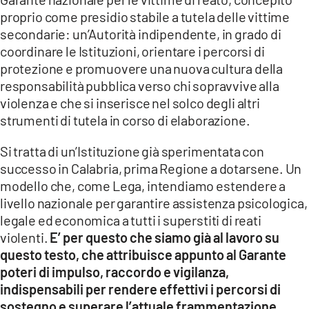
proprio come presidio stabile a tutela delle vittime
secondarie: un’Autorità indipendente, in grado di
coordinare le Istituzioni, orientare i percorsi di
protezione e promuovere una nuova cultura della
responsabilità pubblica verso chi sopravvive alla
violenza e che si inserisce nel solco degli altri
strumenti di tutela in corso di elaborazione.
Si tratta di un’Istituzione già sperimentata con
successo in Calabria, prima Regione a dotarsene. Un
modello che, come Lega, intendiamo estendere a
livello nazionale per garantire assistenza psicologica,
legale ed economica a tutti i superstiti di reati
violenti.
E’ per questo che siamo già al lavoro su
questo testo, che attribuisce appunto al Garante
poteri di impulso, raccordo e vigilanza,
indispensabili per rendere effettivi i percorsi di
sostegno e superare l’attuale frammentazione