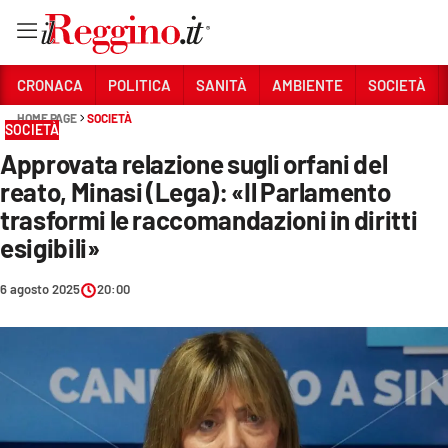
Vai
CRONACA
POLITICA
SANITÀ
AMBIENTE
SOCIETÀ
HOME PAGE
SOCIETÀ
SOCIETÀ
Sezioni
Approvata relazione sugli orfani del
CRONACA
reato, Minasi (Lega): «Il Parlamento
POLITICA
trasformi le raccomandazioni in diritti
esigibili»
SANITÀ
6 agosto 2025
20:00
AMBIENTE
SOCIETÀ
CULTURA
ECONOMIA E LAVORO