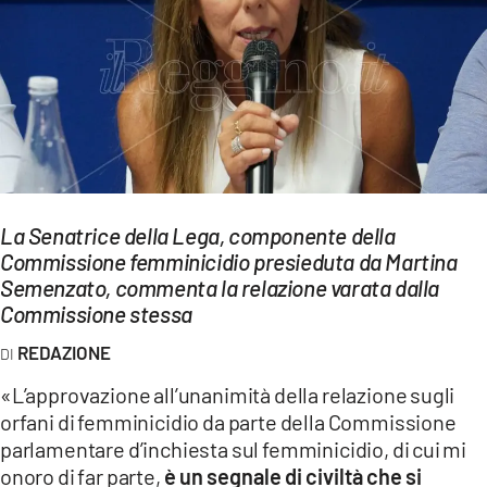
EVENTI
SPORT
Streaming
LAC TV
LAC NETWORK
La Senatrice della Lega, componente della
Commissione femminicidio presieduta da Martina
LAC ONAIR
Semenzato, commenta la relazione varata dalla
Commissione stessa
LaC
Network
REDAZIONE
LACPLAY.IT
«L’approvazione all’unanimità della relazione sugli
orfani di femminicidio da parte della Commissione
LACTV.IT
parlamentare d’inchiesta sul femminicidio, di cui mi
onoro di far parte,
è un segnale di civiltà che si
LACONAIR.IT