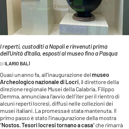
EVENTI
SPORT
Streaming
I reperti, custoditi a Napoli e rinvenuti prima
LAC TV
dell’Unità d’Italia, esposti al museo fino a Pasqua
LAC NETWORK
ILARIO BALÌ
LAC ONAIR
Quasi un anno fa, all’inaugurazione del
museo
Archeologico nazionale di Locri
, il direttore della
LaC
direzione regionale Musei della Calabria, Filippo
Network
Demma, annunciava l’avvio dell’iter per il rientro di
LACPLAY.IT
alcuni reperti locresi, diffusi nelle collezioni dei
musei italiani. La promessa è stata mantenuta. Il
LACTV.IT
primo passo è stato l’inaugurazione della mostra
“
Nostos. Tesori locresi tornano a casa
” che rimarrà
LACONAIR.IT