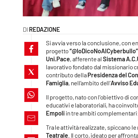
laconair.it
lacitymag.it
REDAZIONE
ilreggino.it
Si avvia verso la conclusione, con en
progetto
“@IoDicoNoAlCyberbullo
cosenzachannel.it
Uni.Pace
, afferente al
Sistema A.C.U
lavorativo fondato dal missionario c
ilvibonese.it
contributo della
Presidenza del Cons
catanzarochannel.it
Famiglia
, nell’ambito dell’
Avviso Ed
Il progetto, nato con l’obiettivo di c
lacapitalenews.it
educativi e laboratoriali, ha coinvolt
Empoli
in tre ambiti complementari: 
App
Tra le attività realizzate, spiccano l
Android
Teatrale
. Il corto, ideato per affron