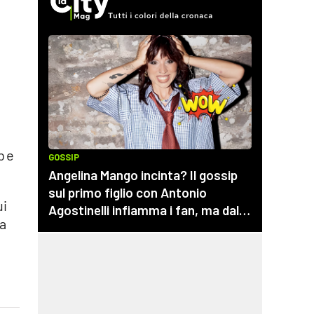
b e
ui
ta