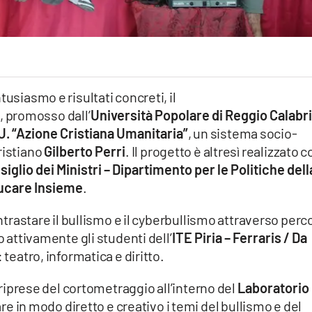
tusiasmo e risultati concreti, il
”
, promosso dall’
Università Popolare di Reggio Calabri
. “Azione Cristiana Umanitaria”
, un sistema socio-
ristiano
Gilberto Perri
. Il progetto è altresì realizzato co
iglio dei Ministri – Dipartimento per le Politiche dell
ucare Insieme
.
ontrastare il bullismo e il cyberbullismo attraverso perc
o attivamente gli studenti dell’
ITE Piria – Ferraris / Da
teatro, informatica e diritto.
e riprese del cortometraggio all’interno del
Laboratorio
tare in modo diretto e creativo i temi del bullismo e del