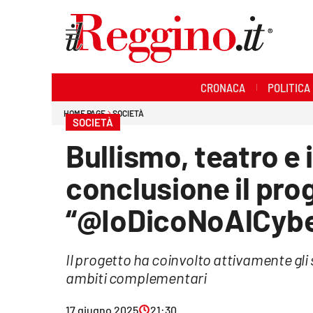
Sezioni
CRONACA
POLITICA
Cronaca
HOME PAGE
SOCIETÀ
SOCIETÀ
Politica
Bullismo, teatro e 
Sanità
conclusione il pro
Ambiente
“@IoDicoNoAlCybe
Società
Il progetto ha coinvolto attivamente gli s
Cultura
ambiti complementari
Economia e lavoro
17 giugno 2025
21:30