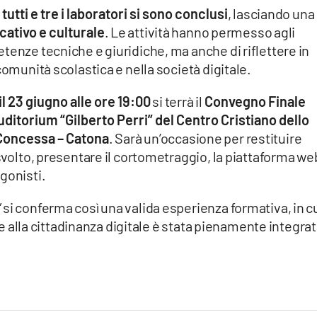
,
tutti e tre i laboratori si sono conclusi
, lasciando una
ativo e culturale
. Le attività hanno permesso agli
tenze tecniche e giuridiche, ma anche di riflettere in
comunità scolastica e nella società digitale.
il 23 giugno alle ore 19:00
si terrà il
Convegno Finale
ditorium “Gilberto Perri” del Centro Cristiano dello
 Concessa – Catona
. Sarà un’occasione per restituire
svolto, presentare il cortometraggio, la piattaforma we
gonisti.
si conferma così una valida esperienza formativa, in c
à e alla cittadinanza digitale è stata pienamente integra