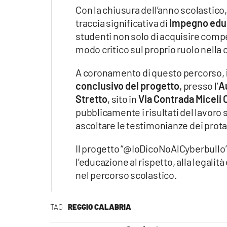
Con la chiusura dell’anno scolastico
traccia significativa di
impegno educ
studenti non solo di acquisire compe
modo critico sul proprio ruolo nella 
A coronamento di questo percorso,
conclusivo del progetto
, presso l’
Au
Stretto
, sito in
Via Contrada Miceli
pubblicamente i risultati del lavoro 
ascoltare le testimonianze dei prota
Il progetto “@IoDicoNoAlCyberbullo” 
l’educazione al rispetto, alla legalit
nel percorso scolastico.
TAG
REGGIO CALABRIA