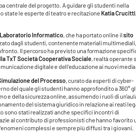
 centrale del progetto. A guidare gli studenti nella
o state le esperte di teatro e recitazione
Katia Crucitti
Laboratorio Informatico
, che ha portato online il
sito
zato dagli studenti, contenente materiali multimediali
onfronto. Il percorso ha previsto una formazione specifi
lla TxT Società Cooperativa Sociale
, realtà operante 
omunicazione digitale e dell’educazione ai nuovi media
 Simulazione del Processo
, curato da esperti di cyber-
terno del quale gli studenti hanno approfondito a 360° gl
mo e della sicurezza online, assumendo i ruoli di un’aul
namento del sistema giuridico in relazione ai reati leg
sono stati realizzati anche specifici incontri di
azie al contributo di professionisti che hanno favorito 
fenomeni complessi e sempre più diffusi tra i giovani.