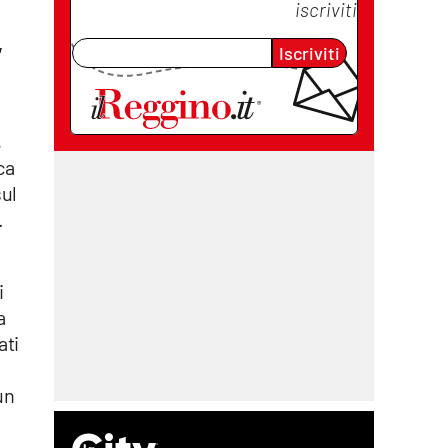
iscriviti
,
Iscriviti
,
ca
sul
.
i
a
ati
un