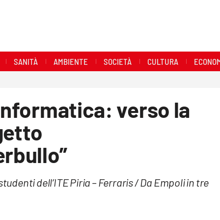
SANITÀ
AMBIENTE
SOCIETÀ
CULTURA
ECONOM
informatica: verso la
getto
rbullo”
tudenti dell’ITE Piria – Ferraris / Da Empoli in tre