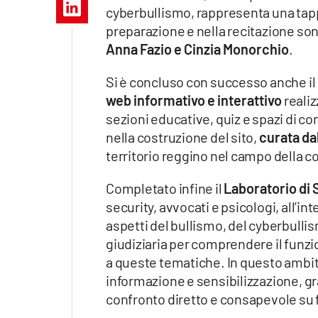
Apple
cyberbullismo, rappresenta una tappa
preparazione e nella recitazione son
Anna Fazio e Cinzia Monorchio
.
Si è concluso con successo anche il
Vai
web informativo e interattivo
realiz
sezioni educative, quiz e spazi di c
nella costruzione del sito,
curata da
territorio reggino nel campo della c
Completato infine il
Laboratorio di
security, avvocati e psicologi, all’in
aspetti del bullismo, del cyberbullis
giudiziaria per comprendere il funzio
a queste tematiche. In questo ambito 
informazione e sensibilizzazione, gr
confronto diretto e consapevole su 