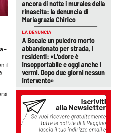
ancora di notte i murales della
rinascita: la denuncia di
Mariagrazia Chirico
LA DENUNCIA
A Bocale un puledro morto
abbandonato per strada, i
a –
residenti: «L'odore è
insopportabile e oggi anche i
n il
vermi. Dopo due giorni nessun
a
intervento»
orsi
Iscriviti
alla Newsletter
Se vuoi ricevere gratuitamente
tutte le notizie di
Il Reggino
lascia il tuo indirizzo email e