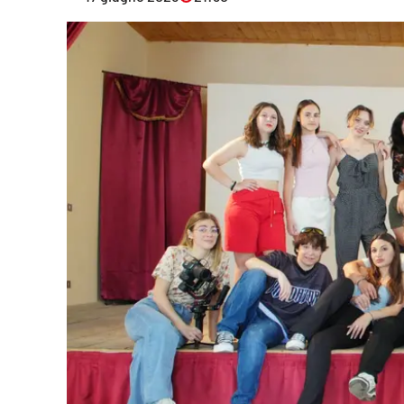
Eventi
Sport
Streaming
LaC TV
Lac Network
LaC OnAir
LaC
Network
lacplay.it
lactv.it