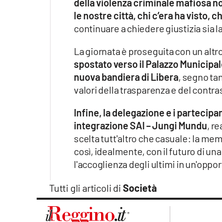
della violenza criminale mafiosa n
le nostre città, chi c’era ha visto, c
continuare a chiedere giustizia sia l
La giornata è proseguita con un alt
spostato verso il Palazzo Municipal
nuova bandiera di Libera
, segno ta
valori della trasparenza e del contra
Infine, la delegazione e i partecipan
integrazione SAI – Jungi Mundu
, r
scelta tutt'altro che casuale: la mem
così, idealmente, con il futuro di un
l'accoglienza degli ultimi in un'opport
Tutti gli articoli di
Società