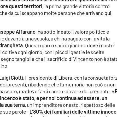
re questi territori
, la prima grande vittoria contro
 che da cui scappano molte persone che arrivano qui,
useppe Alfarano
, ha sottolineato il valore politico e
o davanti a una scuola, a chi ha pagato con la vita la
‘Ndrangheta
. Questo parco sarà il giardino dove i nostri
 coltiva ogni giorno, con i piccoli gesti e le scelte
l segno tangibile che il sacrificio di Vincenzo non è stat
dino.
uigi Ciotti
. Il presidente di Libera, con la consueta for
 dei presenti, ribadendo che la memoria non può e non
 passato, ma deve farsi carne e dovere del presente. «
ncenzo è stato, e per noi continua ad essere, un
a sua terra
, un imprenditore onesto, rispettoso delle
e sue parole -
L’80% dei familiari delle vittime innoce