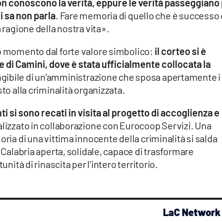
on conoscono la verità, eppure le verità passeggiano
hi sa non parla
. Fare memoria di quello che è successo 
a ragione della nostra vita».
ro momento dal forte valore simbolico:
il corteo si è
e di Camini, dove è stata ufficialmente collocata la
ngibile di un’amministrazione che sposa apertamente i
sto alla criminalità organizzata.
ti si sono recati in visita al progetto di accoglienza e
ealizzato in collaborazione con Eurocoop Servizi. Una
oria di una vittima innocente della criminalità si salda
a Calabria aperta, solidale, capace di trasformare
unità di rinascita per l'intero territorio.
LaC Network