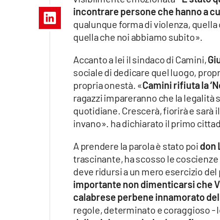
Apple
incontrare persone che hanno a cuo
qualunque forma di violenza, quella
quella che noi abbiamo subito».
Vai
Accanto a lei il sindaco di Camini,
Gi
sociale di dedicare quel luogo, propri
propria onestà. «
Camini rifiuta la 
ragazzi impareranno che la legalità si
quotidiane. Crescerà, fiorirà e sarà i
invano». ha dichiarato il primo citta
A prendere la parola è stato poi
don L
trascinante, ha scosso le coscienze
deve ridursi a un mero esercizio del
importante non dimenticarsi che Vi
calabrese perbene innamorato dell
regole, determinato e coraggioso - l