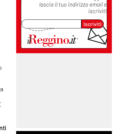
lascia il tuo indirizzo email e
iscriviti
Iscriviti
o
za
È
nti