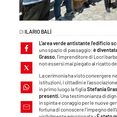
laconair.it
lacitymag.it
ILARIO BALÌ
ilreggino.it
L'area verde antistante l'edificio s
cosenzachannel.it
uno spazio di passaggio:
è diventat
Grasso
, l'imprenditore di Locri bar
ilvibonese.it
non essersi mai piegato al ricatto de
catanzarochannel.it
La cerimonia ha visto convergere nel
istituzioni, i cittadini e l’associazio
lacapitalenews.it
in primo luogo la figlia
Stefania Gras
presenti.
Una testimonianza di digni
App
in spinta e coraggio per le nuove ge
Android
fortuna di conoscere l’impegno dell
visibilmente emozionata -
È stato q