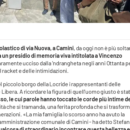
colastico di via Nuova, a Camini
, da oggi non è più solt
a un presidio di memoria viva intitolata a Vincenzo
baramente ucciso dalla 'ndrangheta negli anni Ottanta p
l racket e delle intimidazioni.
 piccolo borgo della Locride i rappresentanti delle
ne Libera. A ricordare la figura di quell'uomo giusto è sta
so, le cui parole hanno toccato le corde più intime d
tà che si tramanda, una ferita profonda che si trasfor
nerazioni. «La mia famiglia lo scorso anno ha avuto la
’amministrazione comunale di Camini - ha detto Stefan
ualcosa di straordinario incontrare questa bellezza 