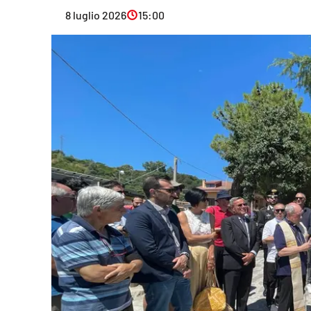
Eventi
8 luglio 2026
15:00
Sport
Streaming
LaC TV
Lac Network
LaC OnAir
LaC
Network
lacplay.it
lactv.it