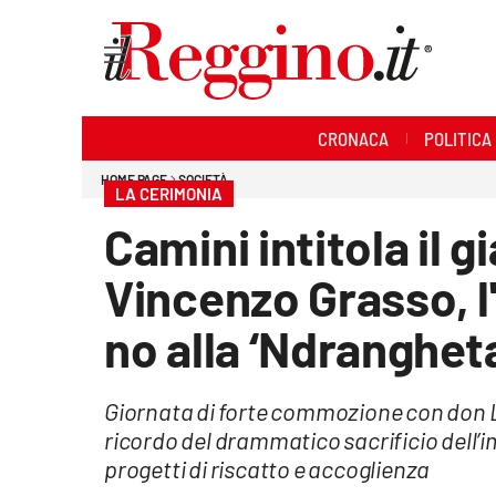
Sezioni
CRONACA
POLITICA
Cronaca
HOME PAGE
SOCIETÀ
LA CERIMONIA
Politica
Camini intitola il 
Sanità
Vincenzo Grasso, l
Ambiente
no alla ‘Ndranghet
Società
Giornata di forte commozione con don Luigi 
Cultura
ricordo del drammatico sacrificio dell’i
progetti di riscatto e accoglienza
Economia e lavoro