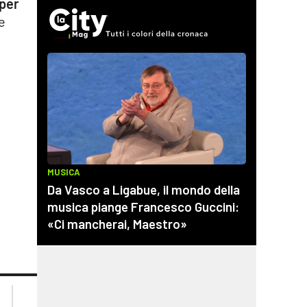
 per
e
lacplay.it
lacitymag.it