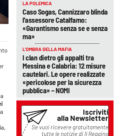
LA POLEMICA
Caso Sogas, Cannizzaro blinda
l'assessore Catalfamo:
«Garantismo senza se e senza
ma»
L’OMBRA DELLA MAFIA
anto
I clan dietro gli appalti tra
Messina e Calabria: 12 misure
er
cautelari. Le opere realizzate
«pericolose per la sicurezza
pubblica» – NOMI
ta
ei
Iscriviti
ma
alla Newsletter
Se vuoi ricevere gratuitamente
ia,
tutte le notizie di
Il Reggino
e