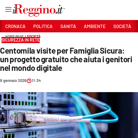
Vai
CRONACA
POLITICA
SANITÀ
AMBIENTE
SOCIETÀ
HOME PAGE
SOCIETÀ
SICUREZZA IN RETE
Sezioni
Centomila visite per Famiglia Sicura:
CRONACA
un progetto gratuito che aiuta i genitori
POLITICA
nel mondo digitale
SANITÀ
9 gennaio 2026
11:34
AMBIENTE
SOCIETÀ
CULTURA
ECONOMIA E LAVORO