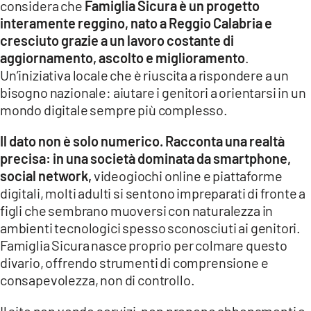
considera che
Famiglia Sicura è un progetto
interamente reggino, nato a Reggio Calabria e
LACITYMAG.IT
cresciuto grazie a un lavoro costante di
ILREGGINO.IT
aggiornamento, ascolto e miglioramento
.
Un’iniziativa locale che è riuscita a rispondere a un
COSENZACHANNEL.IT
bisogno nazionale: aiutare i genitori a orientarsi in un
mondo digitale sempre più complesso.
ILVIBONESE.IT
Il dato non è solo numerico. Racconta una realtà
CATANZAROCHANNEL.IT
precisa: in una società dominata da smartphone,
LACAPITALENEWS.IT
social network,
videogiochi online e piattaforme
digitali, molti adulti si sentono impreparati di fronte a
figli che sembrano muoversi con naturalezza in
App
ambienti tecnologici spesso sconosciuti ai genitori.
ANDROID
Famiglia Sicura nasce proprio per colmare questo
divario, offrendo strumenti di comprensione e
APPLE
consapevolezza, non di controllo.
Il sito non vende servizi, non propone abbonamenti e