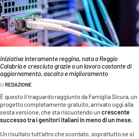
EVENTI
SPORT
Streaming
LAC TV
Iniziativa interamente reggina, nata a Reggio
LAC NETWORK
Calabria e cresciuta grazie a un lavoro costante di
aggiornamento, ascolto e miglioramento
LAC ONAIR
REDAZIONE
LaC
È questo il traguardo raggiunto da Famiglia Sicura, un
Network
progetto completamente gratuito, arrivato oggi alla
LACPLAY.IT
sesta versione, che sta riscuotendo un
crescente
successo tra i genitori italiani in meno di un mese.
LACTV.IT
Un risultato tutt’altro che scontato, soprattutto se si
LACONAIR.IT