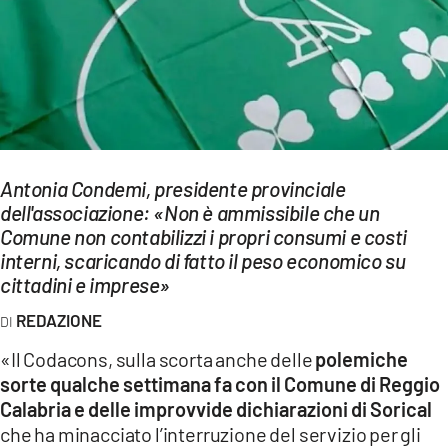
EVENTI
SPORT
Streaming
LAC TV
Antonia Condemi, presidente provinciale
LAC NETWORK
dell'associazione: «Non è ammissibile che un
Comune non contabilizzi i propri consumi e costi
LAC ONAIR
interni, scaricando di fatto il peso economico su
cittadini e imprese»
LaC
REDAZIONE
Network
LACPLAY.IT
«Il Codacons, sulla scorta anche delle
polemiche
sorte qualche settimana fa con il Comune di Reggio
LACTV.IT
Calabria e delle improvvide dichiarazioni di Sorical
che ha minacciato l’interruzione del servizio per gli
LACONAIR.IT