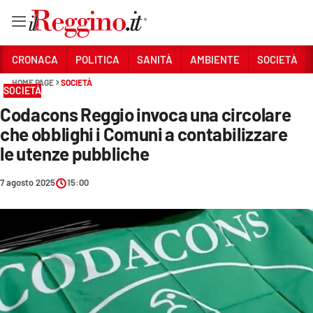
Vai
CRONACA
POLITICA
SANITÀ
AMBIENTE
SOCIETÀ
HOME PAGE
SOCIETÀ
SOCIETÀ
Sezioni
Codacons Reggio invoca una circolare
CRONACA
che obblighi i Comuni a contabilizzare
POLITICA
le utenze pubbliche
SANITÀ
7 agosto 2025
15:00
AMBIENTE
SOCIETÀ
CULTURA
ECONOMIA E LAVORO