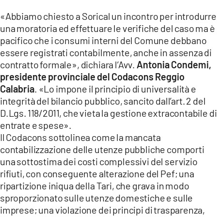
«Abbiamo chiesto a Sorical un incontro per introdurre
una moratoria ed effettuare le verifiche del caso ma è
pacifico che i consumi interni del Comune debbano
essere registrati contabilmente, anche in assenza di
contratto formale», dichiara l’Avv.
Antonia Condemi,
presidente provinciale del Codacons Reggio
Calabria
. «Lo impone il principio di universalità e
integrità del bilancio pubblico, sancito dall’art. 2 del
D.Lgs. 118/2011, che vieta la gestione extracontabile di
entrate e spese».
Il Codacons sottolinea come la mancata
contabilizzazione delle utenze pubbliche comporti
una sottostima dei costi complessivi del servizio
rifiuti, con conseguente alterazione del Pef; una
ripartizione iniqua della Tari, che grava in modo
sproporzionato sulle utenze domestiche e sulle
imprese; una violazione dei principi di trasparenza,