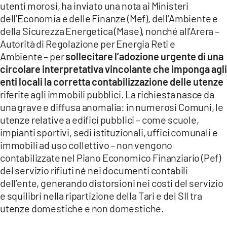
utenti morosi, ha inviato una nota ai Ministeri
dell’Economia e delle Finanze (Mef), dell’Ambiente e
LACITYMAG.IT
della Sicurezza Energetica (Mase), nonché all’Arera –
ILREGGINO.IT
Autorità di Regolazione per Energia Reti e
Ambiente – per
sollecitare l’adozione urgente di una
COSENZACHANNEL.IT
circolare interpretativa vincolante che imponga agli
enti locali la corretta contabilizzazione delle utenze
ILVIBONESE.IT
riferite agli immobili pubblici. La richiesta nasce da
CATANZAROCHANNEL.IT
una grave e diffusa anomalia: in numerosi Comuni, le
utenze relative a edifici pubblici – come scuole,
LACAPITALENEWS.IT
impianti sportivi, sedi istituzionali, uffici comunali e
immobili ad uso collettivo – non vengono
contabilizzate nel Piano Economico Finanziario (Pef)
App
del servizio rifiuti né nei documenti contabili
ANDROID
dell’ente, generando distorsioni nei costi del servizio
e squilibri nella ripartizione della Tari e del SII tra
APPLE
utenze domestiche e non domestiche.