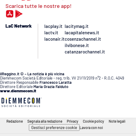
Scarica tutte le nostre app!
LaC Network
lacplay.it
lacitymag.it
lactv.it
lacapitalenews.it
laconair.it
cosenzachannel.it
ilvibonese.it
catanzarochannel.it
ilReggino.it © – La notizia è più vicina
Diemmecom Società Editoriale - reg. trib. VV 21/11/2019 n°2 - R.O.C. 4049
Direttore Responsabile
Francesco Laratta
Direttore Editoriale
Maria Grazia Falduto
www.diemmecom.it
Redazione
Segnala alla redazione
Privacy
Cookie policy
Note legali
Gestisci preferenze cookie
Lavora con noi